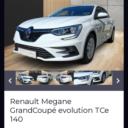
VIN: VF1RFB00873937302
Renault Megane
GrandCoupé evolution TCe
140