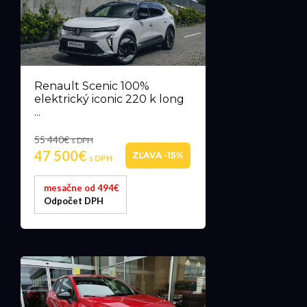
Renault Scenic 100%
elektrický iconic 220 k long
...
55 440€
s DPH
47 500€
ZĽAVA -15%
s DPH
mesačne od 494€
Odpočet DPH