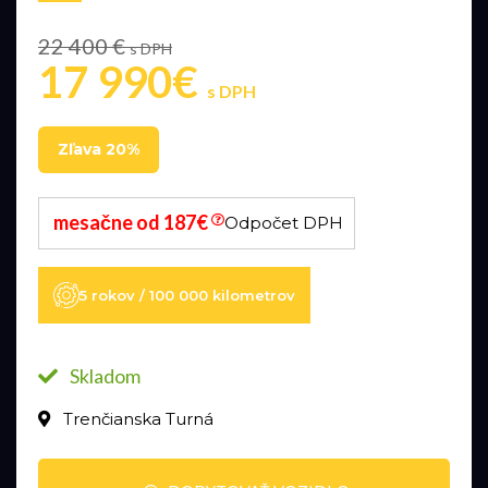
22 400 €
s DPH
17 990€
s DPH
Zľava 20%
mesačne od 187€
Odpočet DPH
5 rokov / 100 000 kilometrov
Skladom
Trenčianska Turná