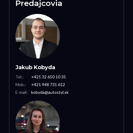
Predajcovia
Jakub Kobyda
Tel.:
+421 32 650 10 35
Mob.:
+421 948 731 612
E-mail:
kobyda@autostyl.sk