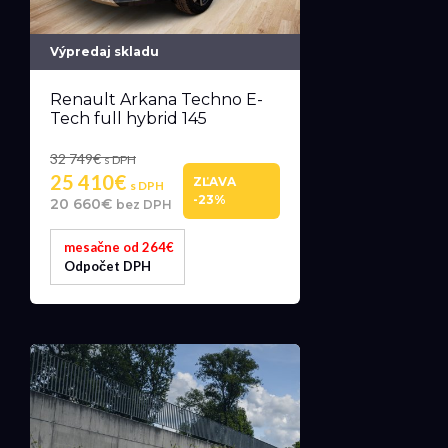
Výpredaj skladu
Renault Arkana Techno E-
Tech full hybrid 145
32 749€
s DPH
25 410€
ZĽAVA
s DPH
-23%
20 660€
bez DPH
mesačne od 264€
Odpočet DPH