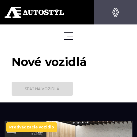
Nové vozidlá
SPÄŤ NA VOZIDLÁ
Predvádzacie vozidlo