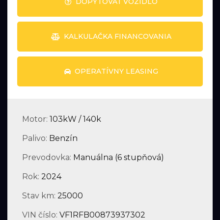
DOPYTOVAŤ VOZIDLO
KALKULAČKA FINANCOVANIA
OPERATÍVNY LEASING
Motor:
103kW / 140k
Palivo:
Benzín
Prevodovka:
Manuálna (6 stupňová)
Rok:
2024
Stav km:
25000
VIN číslo:
VF1RFB00873937302