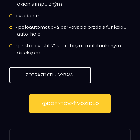
okien s impulzným
ovládaním
• poloautomatická parkovacia brzda s funkciou
auto-hold
• prístrojoví štít 7" s farebným multifunkčným
displejom
ZOBRAZIŤ CELÚ VÝBAVU
DOPYTOVAŤ VOZIDLO