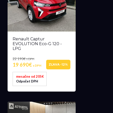
Renault Captur
EVOLUTION Eco-G 120 -
LPG
22 190€
s DPH
19 690€
ZĽAVA -12%
s DPH
mesačne od 205€
Odpočet DPH