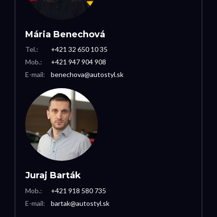
Mária Benechová
Tel.:
+421 32 650 10 35
Mob.:
+421 947 904 908
E-mail:
benechova@autostyl.sk
Juraj Barták
Mob.:
+421 918 580 735
E-mail:
bartak@autostyl.sk