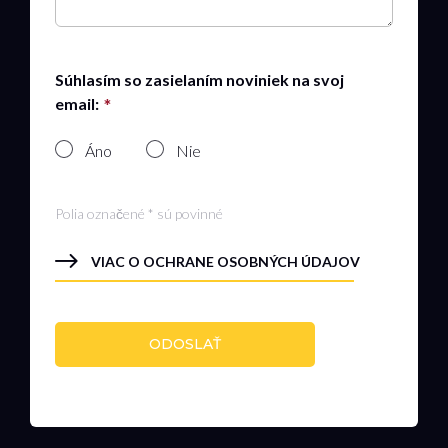
Súhlasím so zasielaním noviniek na svoj
email:
Áno
Nie
Polia označené * sú povinné
VIAC O OCHRANE OSOBNÝCH ÚDAJOV
ODOSLAŤ