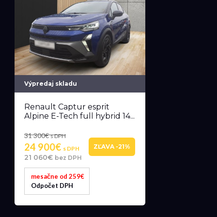
Výpredaj skladu
Renault Captur esprit
Alpine E-Tech full hybrid 14...
31 300€
s DPH
24 900€
ZĽAVA -21%
s DPH
21 060€
bez DPH
mesačne od 259€
Odpočet DPH