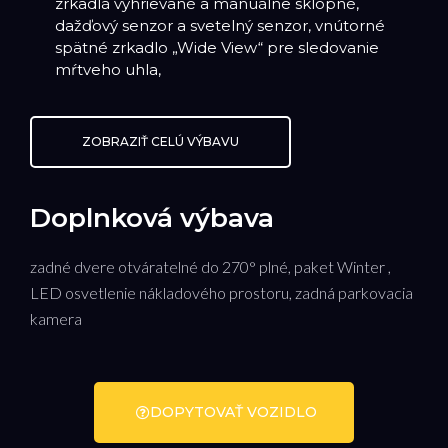
zrkadlá vyhrievané a manuálne sklopné,
dažďový senzor a svetelný senzor, vnútorné
spätné zrkadlo „Wide View“ pre sledovanie
mŕtveho uhla,
ZOBRAZIŤ CELÚ VÝBAVU
Doplnková výbava
zadné dvere otváratelné do 270° plné, paket Winter ,
LED osvetlenie nákladového prostoru, zadná parkovacia
kamera
DOPYTOVAŤ VOZIDLO