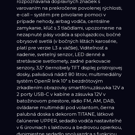
rozpoznávania dopravných značiek s
varovaním na prekročenie povolenej rýchlosti,
e-call – systém pre privolanie pomoci v
prípade nehody, airbag vodiča, centrálne
zamykanie, kľúč s 3 tlačidlami, upozornenie na
nezapnuté pásy vodiča a spolujazdcov, bočné
obrysové svetlá (v bočných lištách karosérie,
platí pre verzie L3 a väčšie), Viditeľnosť a
riadenie, svetelný senzor, LED denné a
stretávacie svetlomety, zadné parkovacie
senzory, 3,5" čiernobiely TFT displej prístrojovej
dosky, paliváová nádrž 80 litrov, multimediálny
systém OpenR link 10" s bezdrôtovým
zrkadlením obrazovky smartfónu,zásuvka 12V a
2 porty USB-C v kabíne a zásuvka 12V v
batožinovom priestore, rádio FM, AM, DAB,
ovládanie multimédií pod volantom, čierna
palubná doska s dekorom TITANE, látkové
čalúnenie UPPER, sedadlo vodiča nastaviteľné
v 6 úrovniach s lakťovou a bedrovou opierkou,
dvojmiestne sedadlo spolujazdca s funkciou