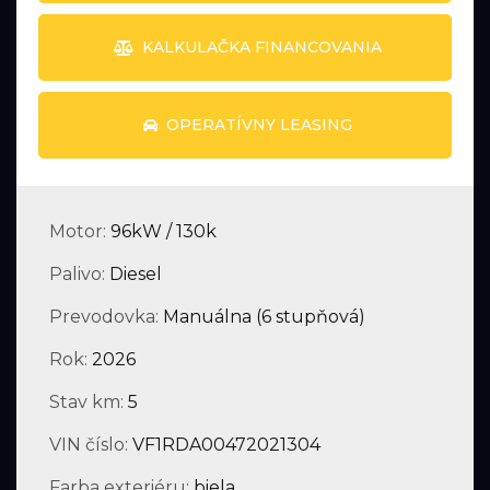
KALKULAČKA FINANCOVANIA
OPERATÍVNY LEASING
Motor:
96kW / 130k
Palivo:
Diesel
Prevodovka:
Manuálna (6 stupňová)
Rok:
2026
Stav km:
5
VIN číslo:
VF1RDA00472021304
Farba exteriéru:
biela