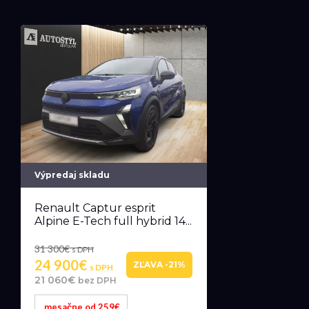
Výpredaj skladu
Renault Captur esprit
Alpine E-Tech full hybrid 14...
31 300€
s DPH
24 900€
ZĽAVA -21%
s DPH
21 060€
bez DPH
mesačne od 259€