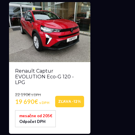
Renault Captur
EVOLUTION Eco-G 120 -
LPG
22 190€
s DPH
19 690€
ZĽAVA -12%
s DPH
mesačne od 205€
Odpočet DPH