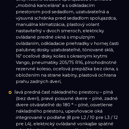
„mobilná kancelária“ a s odkladacím
priestorom pod sedadlom, uzatvárateľná a
výsuvná schránka pred sedadlom spolujazdca,
manuálna klimatizácia, plastový volant
nastaviteľný v dvoch smeroch, elektricky
ovládané predné okná s impulzným
ovládaním, odkladacie priehradky v hornej časti
palubnej dosky uzatvárateľné, tónované sklá,
16" oceľové disky kolies s okrasnými krytmi
Vango, pneumatiky 205/75 R16, plnohodnotné
rezervné koleso, oceľová prepážka bez okna, s
obložením na strane kabíny, plastová ochrana
prahu zadných dverí,
ľavá predná časť nákladného priestoru – plná
(bez dverí), pravé posuvné dvere – plné, zadné
dvere otvárateľné do 180 ° – plné, osvetlenie
nákladného priestoru, upevňovacie oká
integrované v podlahe (8 pre L2 / 10 pre L3 / 12
pre L4), elektrický ovládané vonkajšie spätné