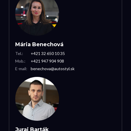
Mária Benechová
Tel.:
+421 32 650 10 35
Mob.:
+421 947 904 908
E-mail:
benechova@autostyl.sk
Juraj Barták