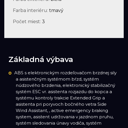
Farba interiéru:
tmavý
Počet miest:
3
Základná výbava
ABS s elektronickým rozdeľovačom brzdnej sily
a asistenčným systémom bŕzd, systém
núdzového brzdenia, elektronický stabilizačný
systém ESC vr. asistenta rozjazdu do kopca a
systému kontroly trakcie Extended Grip a
asistenta pri poryvoch bočného vetra Side
Wind Assistant, , active emergency braking
system, asistent udržovania v jazdnom pruhu,
systém sledovania únavy vodiča, systém