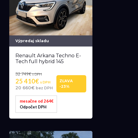
Výpredaj skladu
Renault Arkana Techno E-
Tech full hybrid 145
32 749€
s DPH
25 410€
ZĽAVA
s DPH
-23%
20 660€
bez DPH
mesačne od 264€
Odpočet DPH