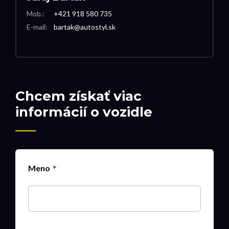
Mob.:
+421 918 580 735
E-mail:
bartak@autostyl.sk
Chcem získať viac
informácií o vozidle
Meno