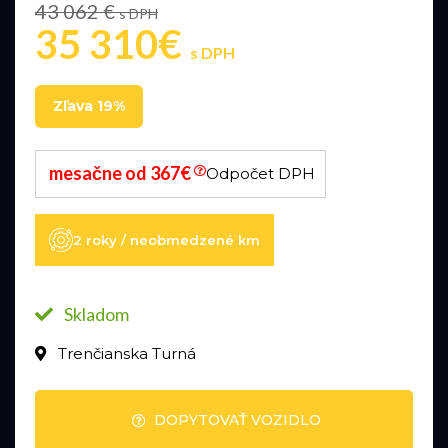
43 062 €
s DPH
35 310€
s DPH
Zľava 19%
mesačne od 367€
Odpočet DPH
2 roky / neobmedzené km
Skladom
Trenčianska Turná
DOPYTOVAŤ VOZIDLO