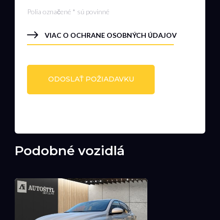
Polia označené * sú povinné
VIAC O OCHRANE OSOBNÝCH ÚDAJOV
Podobné vozidlá