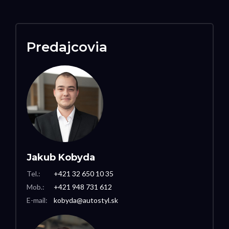
Predajcovia
Jakub Kobyda
Tel.:
+421 32 650 10 35
Mob.:
+421 948 731 612
E-mail:
kobyda@autostyl.sk