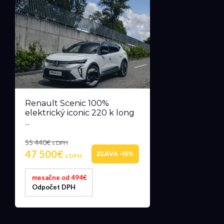
Renault Scenic 100%
elektrický iconic 220 k long
...
55 440€
s DPH
47 500€
ZĽAVA -15%
s DPH
mesačne od 494€
Odpočet DPH