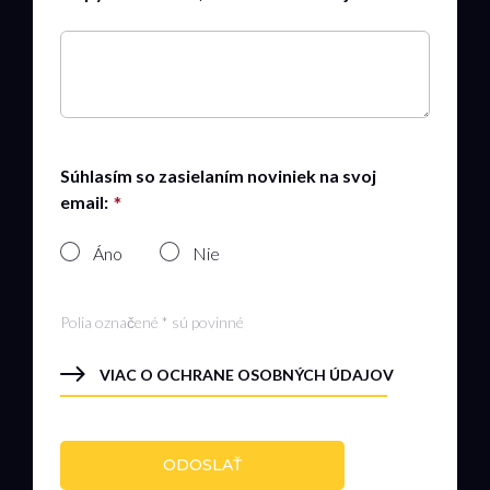
Súhlasím so zasielaním noviniek na svoj
email:
Áno
Nie
Polia označené * sú povinné
VIAC O OCHRANE OSOBNÝCH ÚDAJOV
ODOSLAŤ