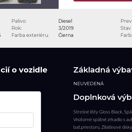
Palivo:
Diesel
Prev
Rok:
3/2019
Stav
5
Farba exteriéru:
Čierna
Farba
ií o vozidle
Základná výba
NEUVEDENÁ
Doplnková výb
Strešné lišty Gloss Black, Sp
Vnútorné spätné zrkadlo s au
bat.priestoru, Zliatinové di