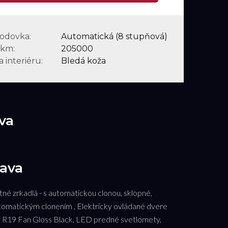
odovka:
Automatická (8 stupňová)
 km:
205000
 interiéru:
Bledá koža
va
ava
ätné zrkadlá - s automatickou clonou, sklopné,
tomatickým clonením , Elektricky ovládané dvere
sky R19 Fan Gloss Black, LED predné svetlomety,