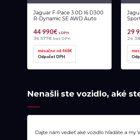
Jaguar F-Pace 3.0D I6 D300
Jagu
R-Dynamic SE AWD Auto
Spor
44 990€
29 
s DPH
36 577€
24 3
bez DPH
mesačne od 468€
mes
Odpočet DPH
Odp
Nenašli ste vozidlo, aké st
Dajte nám vedieť aké vozidlo hľadáte a my