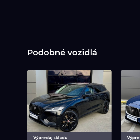
Podobné vozidlá
Výpredaj skladu
Výpre