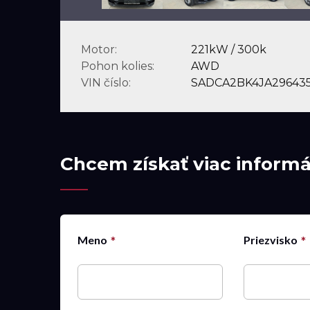
Motor:
221kW / 300k
Pohon kolies:
AWD
VIN číslo:
SADCA2BK4JA29643
Chcem získať viac informác
Meno
Priezvisko