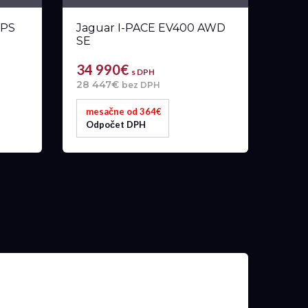
0PS
Jaguar I-PACE EV400 AWD
SE
34 990€
s DPH
28 447€
bez DPH
mesačne od 364€
Odpočet DPH