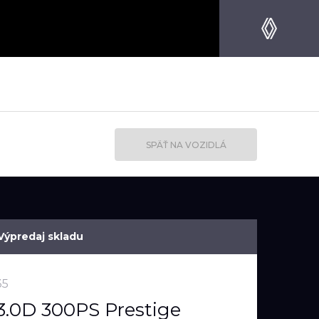
SPÄŤ NA VOZIDLÁ
Výpredaj skladu
35
3.0D 300PS Prestige