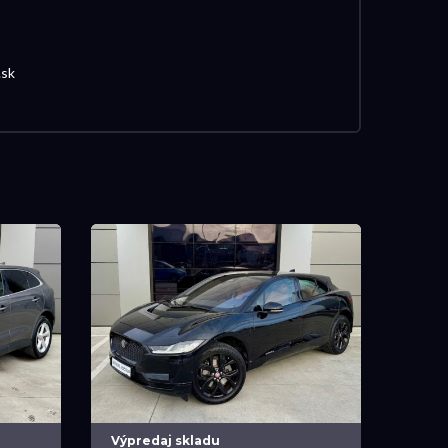
.sk
Výpredaj skladu