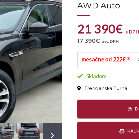
AWD Auto
21 390€
s DP
17 390€
bez DPH
mesačne od 222€
Skladom
Trenčianska Turná
KALK