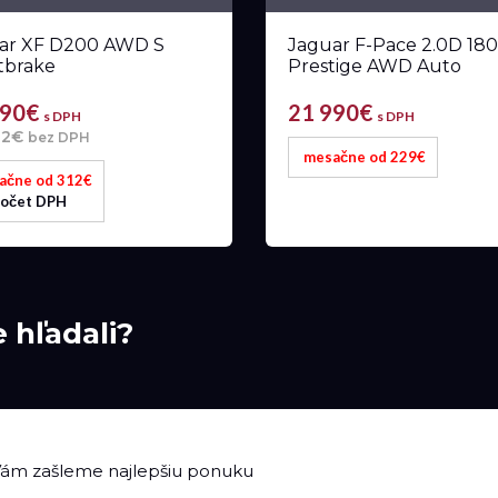
ar XF D200 AWD S
Jaguar F-Pace 2.0D 18
tbrake
Prestige AWD Auto
990€
21 990€
s DPH
s DPH
82€
bez DPH
mesačne od 229€
ačne od 312€
očet DPH
e hľadali?
 Vám zašleme najlepšiu ponuku