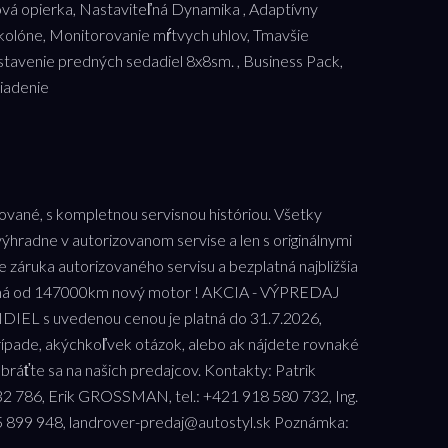
ová opierka, Nastaviteľná Dynamika , Adaptívny
 kolóne, Monitorovanie mŕtvych uhlov, Tmavšie
stavenie predných sedadiel 8x8sm. , Business Pack,
riadenie
ážované, s kompletnou servisnou históriou. Všetky
ýhradne v autorizovanom servise a len s originálnymi
e záruka autorizovaného servisu a bezplatná najbližšia
lo má od 147000km nový motor ! AKCIA - VÝPREDAJ
 s uvedenou cenou je platná do 31.7.2026,
prípade, akýchkoľvek otázok, alebo ak nájdete rovnaké
obráťte sa na našich predajcov. Kontakty: Patrik
2 786, Erik GROSSMAN, tel.: +421 918 580 732, Ing.
5 899 948, landrover-predaj@autostyl.sk Poznámka: