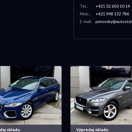
Tel.:
+421 32 650 10 14
Mob.:
+421 948 132 786
E-mail:
petovsky@autostyl
daj skladu
Výpredaj skladu