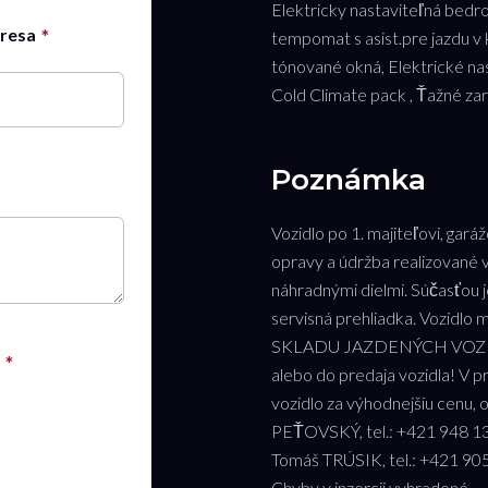
Elektricky nastaviteľná bedr
dresa
tempomat s asist.pre jazdu v
tónované okná, Elektrické na
Cold Climate pack , Ťažné za
Poznámka
Vozidlo po 1. majiteľovi, gar
opravy a údržba realizované v
náhradnými dielmi. Súčasťou j
servisná prehliadka. Vozid
SKLADU JAZDENÝCH VOZIDIEL
alebo do predaja vozidla! V 
vozidlo za výhodnejšiu cenu, 
PEŤOVSKÝ, tel.: +421 948 13
Tomáš TRÚSIK, tel.: +421 90
Chyby v inzercii vyhradené