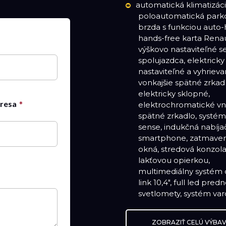
automatická klimatizáci
pred opustením jazdné
poloautomatická park
pruhu s aktívnou kor
brzda s funkciou auto-
jazdnej dráhy, zadná parko
hands-free karta Renau
kamera, predná lišta F1 vo f
výškovo nastaviteľné s
sivá schiste, adap
spolujazdca, elektricky
tempomat s funkciou stop &
nastaviteľné a vyhriev
go, predné a zadné log
vonkajšie spätné zrkadl
čiernej farbe, predné, boč
elektricky sklopné,
zadné parkovacie senzory,
dresa
elektrochromatické v
plávajúca stredová k
spätné zrkadlo, systém
špecifické čalúnenie 
sense, indukčná nabíja
Alpine, dvojfarebné pr
smartphone, zatmave
karosérie, prístrojový 
okná, stredová konzola
multimediálny a navigač
lakťovou opierkou,
systém openR link 10,4",
multimediálny systém
integrované služby G
link 10,4", full led pred
svetlomety, systém var
ZOBRAZIŤ CELÚ VÝBA