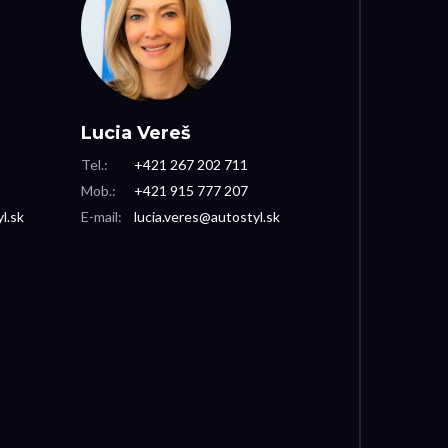
Lucia Vereš
Tel.:
+421 267 202 711
Mob.:
+421 915 777 207
l.sk
E-mail:
lucia.veres@autostyl.sk