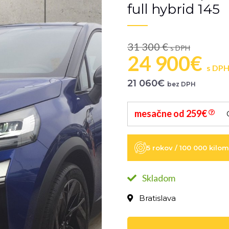
full hybrid 145
31 300 €
s DPH
24 900€
s DP
21 060€
bez DPH
mesačne od 259€
5 rokov / 100 000 kilo
Skladom
Bratislava