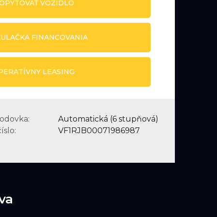
DOPYTOVAŤ VOZIDLO
ULAČKA FINANCOVANIA
PERATÍVNY LEASING
odovka:
Automatická (6 stupňová)
íslo:
VF1RJB00071986987
va