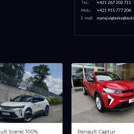
Tel.:
+421 267 202 711
Mob.:
+421 915 777 206
E-mail:
matej.viglasky@auto
ult Scenic 100%
Renault Captur