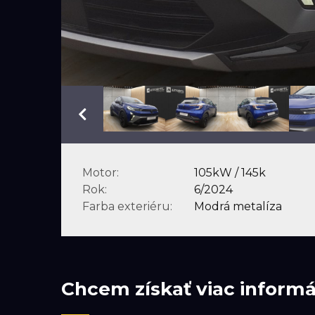
Motor:
105kW / 145k
Rok:
6/2024
Farba exteriéru:
Modrá metalíza
Chcem získať viac informác