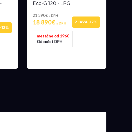
-
Eco-G 120 - LPG
21 390€
s DPH
18 890€
ZĽAVA -12%
s DPH
-12%
mesačne od 196€
Odpočet DPH