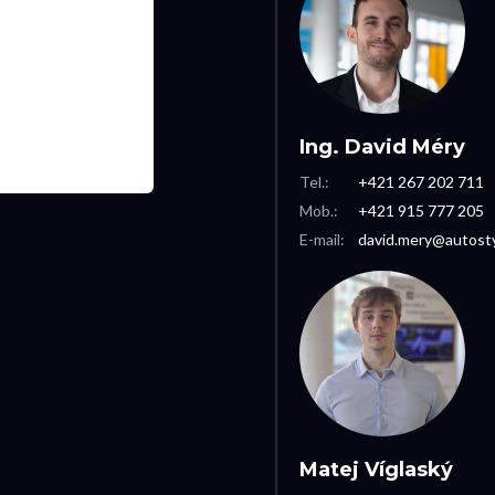
Ing. David Méry
Tel.:
+421 267 202 711
Mob.:
+421 915 777 205
E-mail:
david.mery@autosty
Matej Víglaský