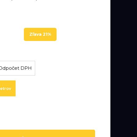
Zľava 21%
H
Odpočet DPH
metrov