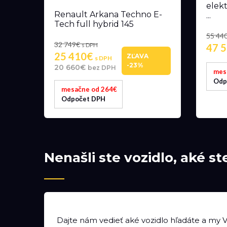
elekt
Renault Arkana Techno E-
...
Tech full hybrid 145
55 44
32 749€
s DPH
47 
25 410€
ZĽAVA
s DPH
-23%
20 660€
bez DPH
mes
Odp
mesačne od 264€
Odpočet DPH
Nenašli ste vozidlo, aké st
Dajte nám vedieť aké vozidlo hľadáte a my