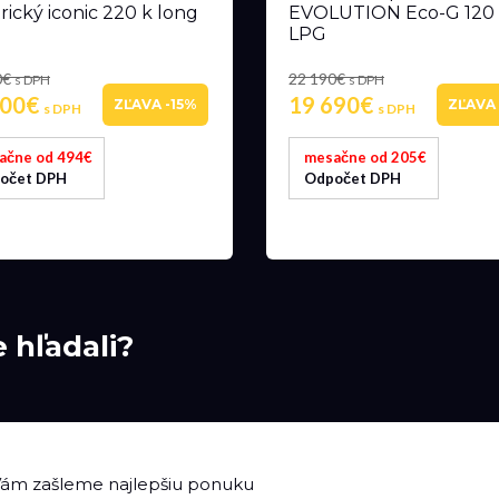
rický iconic 220 k long
EVOLUTION Eco-G 120 
LPG
0€
22 190€
s DPH
s DPH
500€
19 690€
ZĽAVA -15%
ZĽAVA 
s DPH
s DPH
ačne od 494€
mesačne od 205€
očet DPH
Odpočet DPH
e hľadali?
 Vám zašleme najlepšiu ponuku