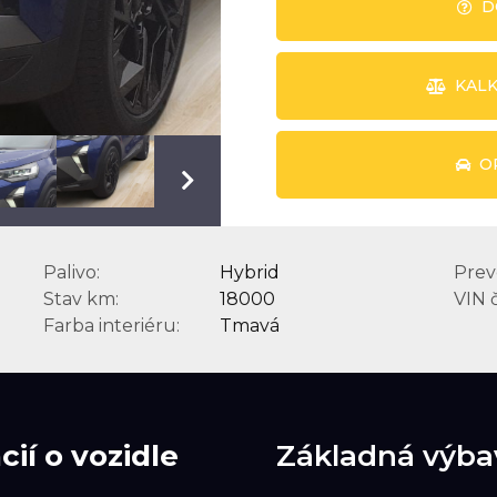
KALK
O
Palivo:
Hybrid
Prev
Stav km:
18000
VIN č
Farba interiéru:
Tmavá
ií o vozidle
Základná výba