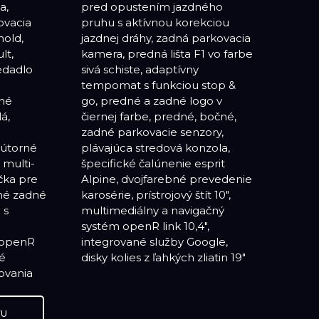
a,
ho
ovacia
ekciou
hold,
vacia
lt,
arbe
edadlo
tívny
ané
o v
á,
né,
nútorné
onzola,
 multi-
esprit
čka pre
evedenie
né zadné
štít 10",
 s
ný
 openR
oogle,
né
disky kolies z ľahkých zliatin 19"
ovania
VU