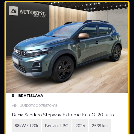
Rok výroby
2015
2026
Cena
2 600 €
19 900 €
Stav
Na ceste
Skladom
BRATISLAVA
Vo výrobe
Vo výrobe, s možnosťou meniť konfiguráciu
VIN: UU1DJF00075670418
Dacia Sandero Stepway Extreme Eco-G 120 auto
88kW / 120k
Benzín+LPG
2026
2539 km