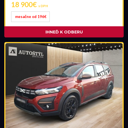
18 900€
s DPH
mesačne od 196€
IHNEĎ K ODBERU