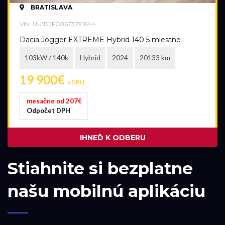
BRATISLAVA
VIN: UU1DJF00673791644
Dacia Jogger EXTREME Hybrid 140 5 miestne
103kW / 140k
Hybrid
2024
20133 km
19 900€
s DPH
mesačne od 207€
Odpočet DPH
IHNEĎ K ODBERU
Stiahnite si bezplatne
našu mobilnú aplikáciu