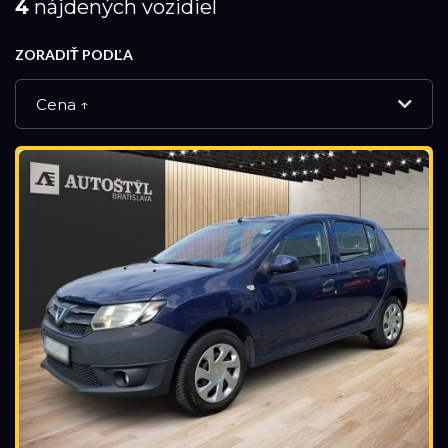
4
nájdených vozidiel
ZORADIŤ PODĽA
Cena ↑
NOVÉ VOZIDLÁ
DEMO VOZIDLÁ
PREVERENÉ JAZDENÉ VOZIDLÁ
VÝPREDAJ
Značka