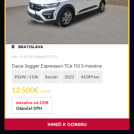
Elektromobil
Hybrid
Mild hybrid benzín
Mild hybrid diesel
Plugin hybrid
BRATISLAVA
Prevodovka
VIN: UU1DJF00869971770
Automatická
Dacia Jogger Expression TCe 110 5 miestne
Automatická – bezstupňová
81kW / 110k
Benzín
2022
61089 km
Manuálna
12 500€
s DPH
Najazdené kilometre
mesačne od 130€
Odpočet DPH
0 km
115 183 km
IHNEĎ K ODBERU