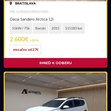
BRATISLAVA
Dacia
VIN: UU15SDAG351900030
Dacia Sandero Arctica 1,2i
Model
55kW / 75k
Benzín
2015
115183 km
všetky
2 600€
s DPH
mesačne od 27€
Akciová ponuka
IHNEĎ K ODBERU
všetky
Palivo
Benzín
Benzín+LPG
Diesel