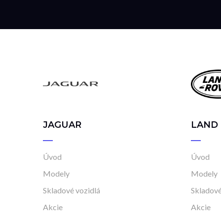
JAGUAR
LAND
Úvod
Úvod
Modely
Modely
Skladové vozidlá
Skladové
Akcie
Akcie