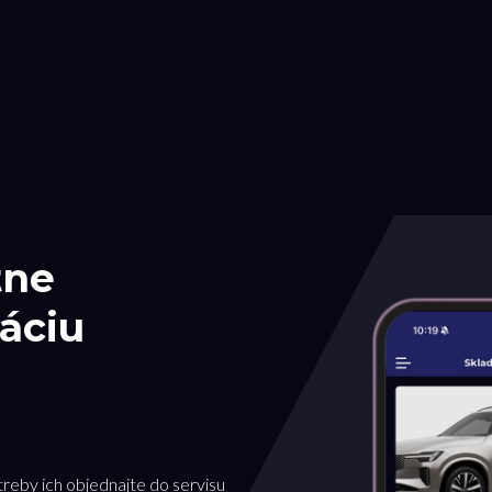
tne
áciu
treby ich objednajte do servisu