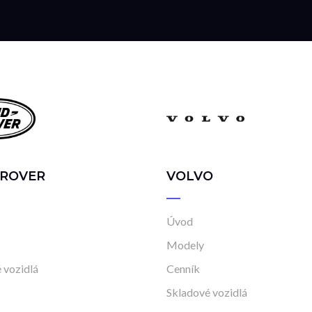
 ROVER
VOLVO
Úvod
Modely
 vozidlá
Cenník
Skladové vozidlá