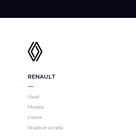
RENAULT
Úvod
Modely
Cenník
Skladové vozidlá