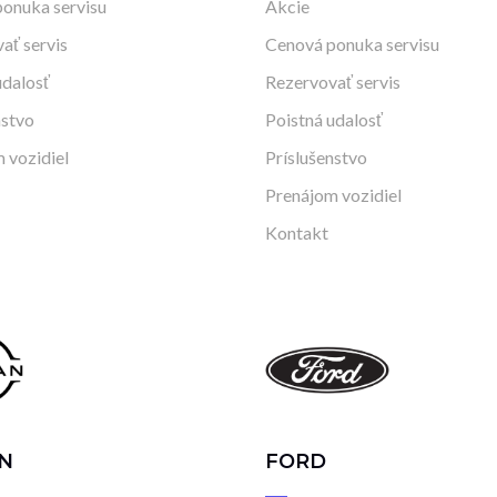
onuka servisu
Akcie
ať servis
Cenová ponuka servisu
udalosť
Rezervovať servis
nstvo
Poistná udalosť
 vozidiel
Príslušenstvo
Prenájom vozidiel
Kontakt
N
FORD