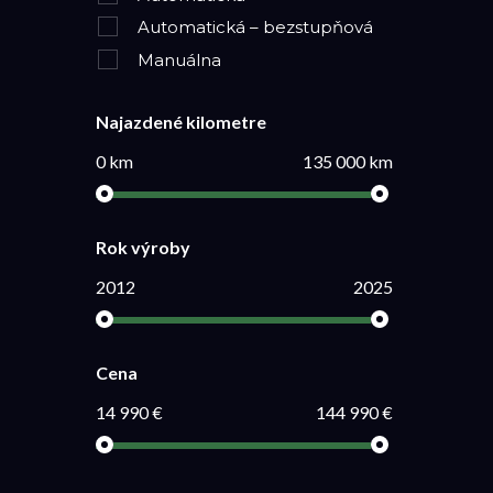
Automatická – bezstupňová
Manuálna
Najazdené kilometre
0 km
135 000 km
Rok výroby
2012
2025
Cena
14 990 €
144 990 €