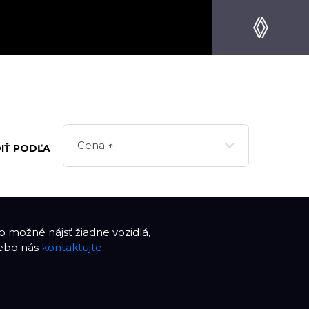
Cena ↑
IŤ PODĽA
 možné nájsť žiadne vozidlá,
lebo nás
kontaktujte
.