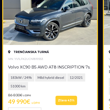
TRENČIANSKA TURNÁ
VIN: YV1LFK2UCN1819553
Volvo XC90 B5 AWD AT8 INSCRIPTION 7s.
183kW / 249k
Mild hybrid diesel
12/2021
51000 km
86 830€
s DPH
49 990€
Zľava 43%
s DPH