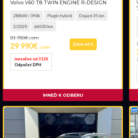
Volvo V60 T8 TWIN ENGINE R-DESIGN
288kW / 390k
Plugin hybrid
Dojazd 35 km
2/2020
66500 km
81 780€
s DPH
29 990€
Zľava 64%
s DPH
mesačne od 312€
Odpočet DPH
IHNEĎ K ODBERU