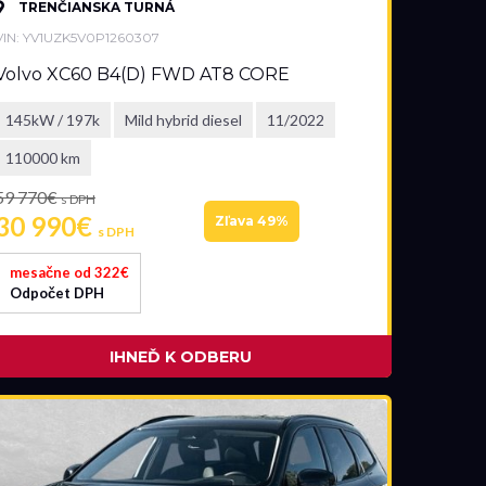
TRENČIANSKA TURNÁ
VIN: YV1UZK5V0P1260307
Volvo XC60 B4(D) FWD AT8 CORE
145kW / 197k
Mild hybrid diesel
11/2022
110000 km
59 770€
s DPH
30 990€
Zľava 49%
s DPH
mesačne od 322€
Odpočet DPH
IHNEĎ K ODBERU