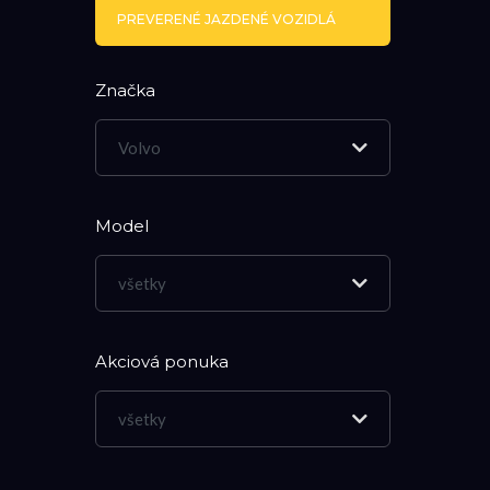
PREVERENÉ JAZDENÉ VOZIDLÁ
Značka
Volvo
Model
všetky
Akciová ponuka
všetky