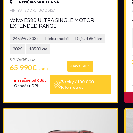
TRENČIANSKA TURNÁ
VIN: YV11SDDF5TBOO8157
Volvo ES90 ULTRA SINGLE MOTOR
EXTENDED RANGE
245kW / 333k
Elektromobil
Dojazd 654 km
2026
18500 km
93 760€
s DPH
65 990€
Zľava 30%
s DPH
mesačne od 686€
3 roky / 100 000
Odpočet DPH
kilometrov