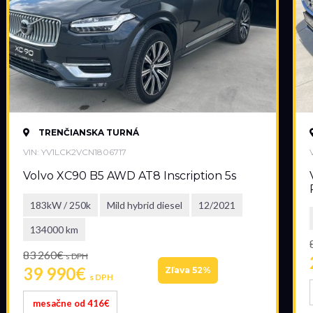
TRENČIANSKA TURNÁ
VIN: YV1LCK2VCN1806717
Volvo XC90 B5 AWD AT8 Inscription 5s
183kW / 250k
Mild hybrid diesel
12/2021
134000 km
83 260€
s DPH
39 990€
Zľava 52%
s DPH
mesačne od 416€