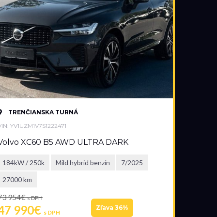
TRENČIANSKA TURNÁ
VIN: YV1UZM1V7S1222471
Volvo XC60 B5 AWD ULTRA DARK
184kW / 250k
Mild hybrid benzín
7/2025
27000 km
73 954€
s DPH
47 990€
Zľava 36%
s DPH