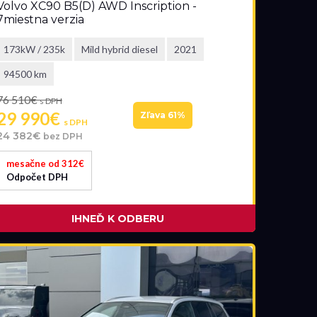
Volvo XC90 B5(D) AWD Inscription -
7miestna verzia
173kW / 235k
Mild hybrid diesel
2021
94500 km
76 510€
s DPH
29 990€
Zľava 61%
s DPH
24 382€
bez DPH
mesačne od 312€
Odpočet DPH
IHNEĎ K ODBERU