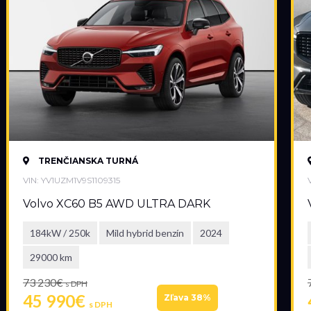
TRENČIANSKA TURNÁ
VIN: YV1UZM1V9S1109315
Volvo XC60 B5 AWD ULTRA DARK
184kW / 250k
Mild hybrid benzín
2024
29000 km
73 230€
s DPH
45 990€
Zľava 38%
s DPH