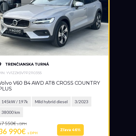
TRENČIANSKA TURNÁ
VIN: YV1ZZK5V7P2110355
Volvo V60 B4 AWD AT8 CROSS COUNTRY
PLUS
145kW / 197k
Mild hybrid diesel
3/2023
38000 km
67 550€
s DPH
36 990€
Zľava 46%
s DPH