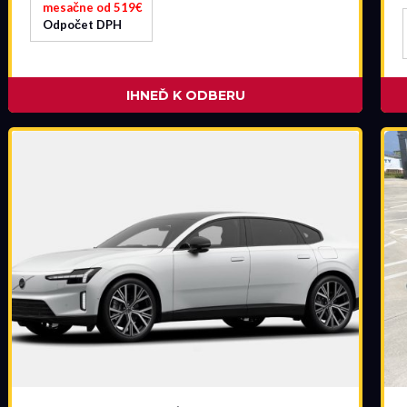
mesačne od 519€
Odpočet DPH
IHNEĎ K ODBERU