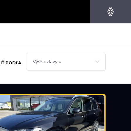
Výška zľavy ↓
IŤ PODĽA