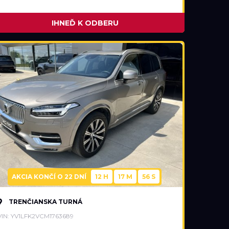
IHNEĎ K ODBERU
AKCIA KONČÍ O
22 DNÍ
12 H
17 M
55 S
TRENČIANSKA TURNÁ
VIN: YV1LFK2VCM1763689