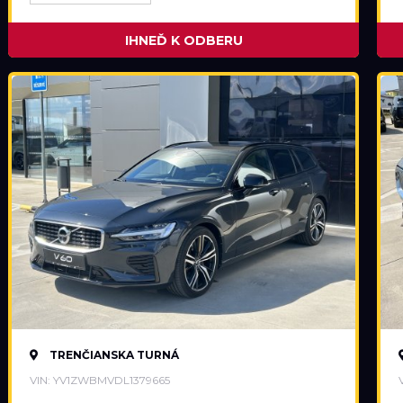
IHNEĎ K ODBERU
TRENČIANSKA TURNÁ
VIN: YV1ZWBMVDL1379665