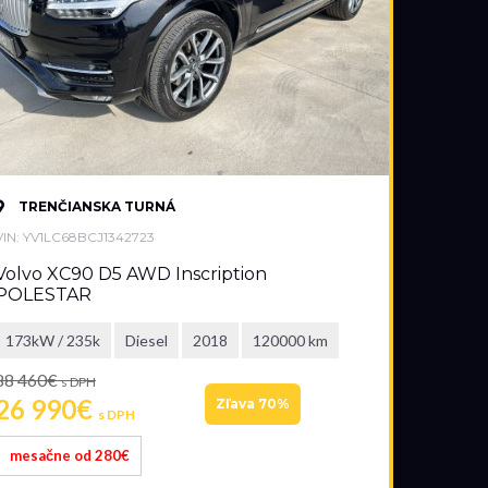
TRENČIANSKA TURNÁ
VIN: YV1LC68BCJ1342723
Volvo XC90 D5 AWD Inscription
POLESTAR
173kW / 235k
Diesel
2018
120000 km
88 460€
s DPH
26 990€
Zľava 70%
s DPH
mesačne od 280€