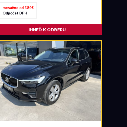
mesačne od 384€
Odpočet DPH
IHNEĎ K ODBERU