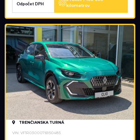
Odpočet DPH
kilometrov
TRENČIANSKA TURNÁ
VIN: VF1R0300076950485