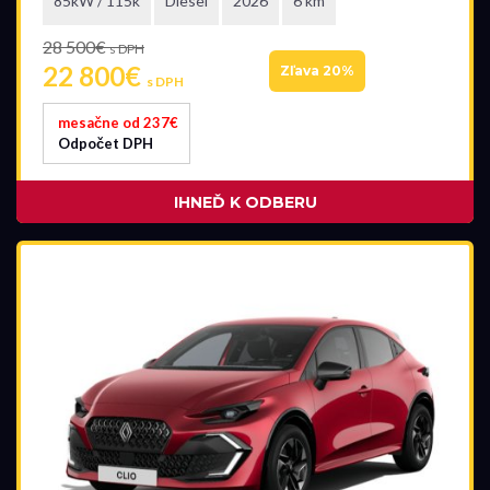
85kW / 115k
Diesel
2026
6 km
28 500€
s DPH
22 800€
Zľava 20%
s DPH
mesačne od 237€
Odpočet DPH
IHNEĎ K ODBERU