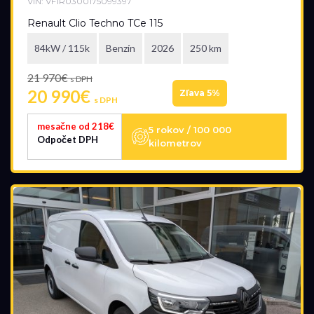
VIN: VF1R0300175099397
Renault Clio Techno TCe 115
Model
84kW / 115k
Benzín
2026
250 km
všetky
21 970€
s DPH
20 990€
Zľava 5%
s DPH
Akciová ponuka
mesačne od 218€
5 rokov / 100 000
Odpočet DPH
kilometrov
všetky
Palivo
Benzín
Benzín+LPG
Diesel
Elektromobil
Hybrid