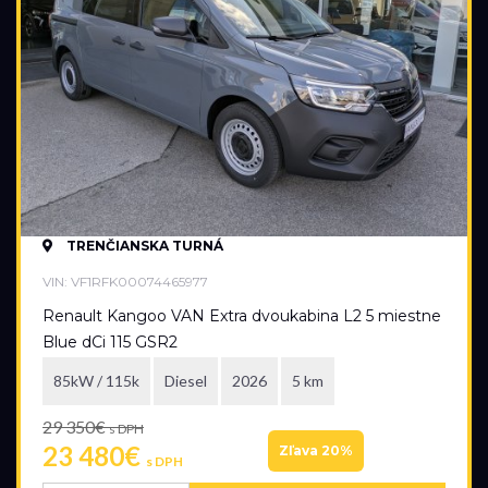
TRENČIANSKA TURNÁ
VIN: VF1RFK00074465977
Renault Kangoo VAN Extra dvoukabina L2 5 miestne
Blue dCi 115 GSR2
85kW / 115k
Diesel
2026
5 km
29 350€
s DPH
23 480€
Zľava 20%
s DPH