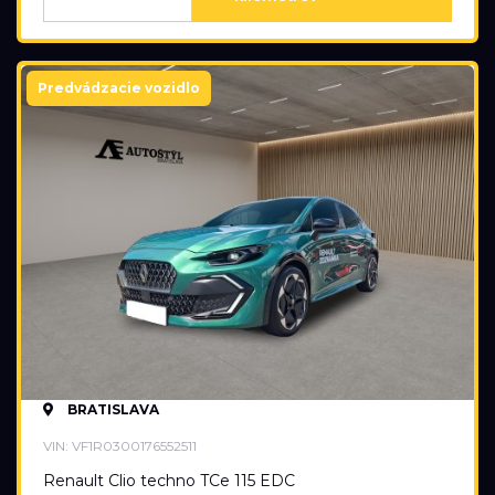
Predvádzacie vozidlo
BRATISLAVA
VIN: VF1R0300176552511
Renault Clio techno TCe 115 EDC