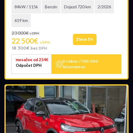
84kW / 115k
Benzín
Dojazd 720 km
2/2026
619 km
23 000€
s DPH
22 500€
Zľava 3%
s DPH
18 300€
bez DPH
mesačne od 234€
5 rokov / 100 000
Odpočet DPH
kilometrov