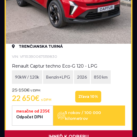
TRENČIANSKA TURNÁ
VIN: VF1RJB00675159830
Renault Captur techno Eco-G 120 - LPG
90kW / 120k
Benzín+LPG
2026
850 km
25 150€
s DPH
22 650€
Zľava 10%
s DPH
mesačne od 235€
5 rokov / 100 000
Odpočet DPH
kilometrov
IHNEĎ K ODBERU