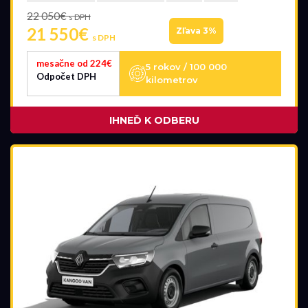
22 050€
s DPH
21 550€
Zľava 3%
s DPH
mesačne od 224€
5 rokov / 100 000
Odpočet DPH
kilometrov
IHNEĎ K ODBERU