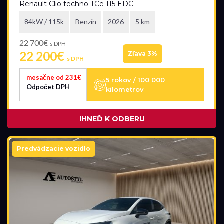
Renault Clio techno TCe 115 EDC
84kW / 115k
Benzín
2026
5 km
22 700€
s DPH
22 200€
Zľava 3%
s DPH
mesačne od 231€
5 rokov / 100 000
Odpočet DPH
kilometrov
IHNEĎ K ODBERU
Predvádzacie vozidlo