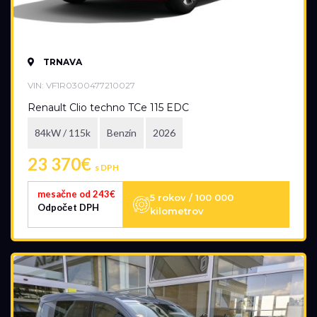
TRNAVA
VIN: VF1R0300477210027
Renault Clio techno TCe 115 EDC
84kW / 115k
Benzín
2026
23 370€
s DPH
mesačne od 243€
5 rokov / 100 000
Odpočet DPH
kilometrov