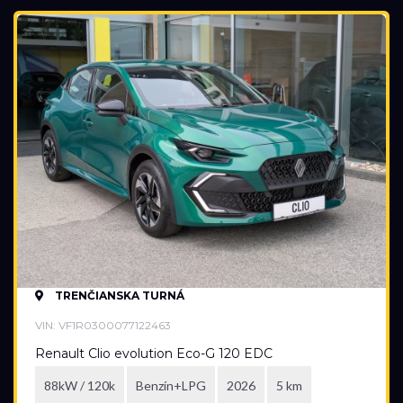
Cena
16 990 €
71 770 €
Stav
Na ceste
Skladom
Vo výrobe
Vo výrobe, s možnosťou meniť konfiguráciu
TRENČIANSKA TURNÁ
VIN: VF1R0300077122463
Renault Clio evolution Eco-G 120 EDC
88kW / 120k
Benzín+LPG
2026
5 km