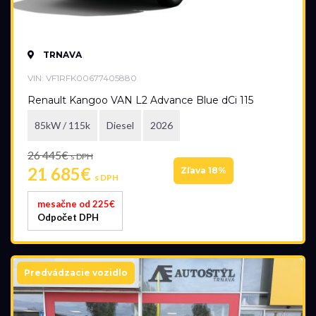
TRNAVA
VIN: VF1RFK00677405880
Renault Kangoo VAN L2 Advance Blue dCi 115
85kW / 115k
Diesel
2026
26 445€
s DPH
21 685€
Zľava 18%
s DPH
mesačne od 225€
Odpočet DPH
Predvádzacie vozidlo