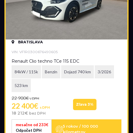
BRATISLAVA
VIN: VF1R0300676490605
Renault Clio techno TCe 115 EDC
84kW / 115k
Benzín
Dojazd 740 km
3/2026
523 km
22 900€
s DPH
22 400€
Zľava 3%
s DPH
18 212€
bez DPH
mesačne od 233€
5 rokov / 100 000
Odpočet DPH
kilometrov