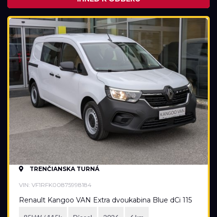
TRENČIANSKA TURNÁ
VIN: VF1RFK00875998184
Renault Kangoo VAN Extra dvoukabina Blue dCi 115