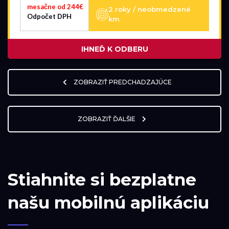
mesačne od 244€
2 roky / neobmedzené
Odpočet DPH
km
IHNEĎ K ODBERU
ZOBRAZIŤ PREDCHADZAJÚCE
ZOBRAZIŤ ĎALŠIE
Stiahnite si bezplatne
našu mobilnú aplikáciu