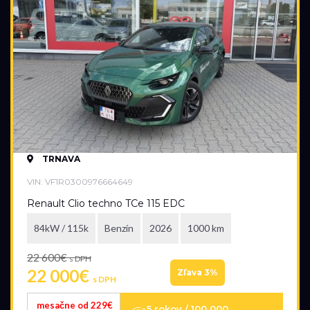
TRNAVA
VIN: VF1R0300976664649
Renault Clio techno TCe 115 EDC
84kW / 115k
Benzín
2026
1000 km
22 600€
s DPH
22 000€
Zľava 3%
s DPH
mesačne od 229€
5 rokov / 100 000