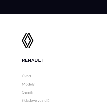
RENAULT
Úvod
Modely
Cenník
Skladové vozidlá