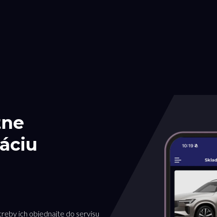
tne
áciu
treby ich objednajte do servisu