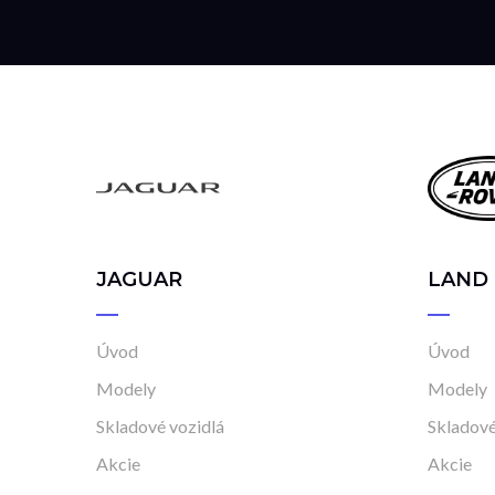
JAGUAR
LAND
Úvod
Úvod
Modely
Modely
Skladové vozidlá
Skladové
Akcie
Akcie