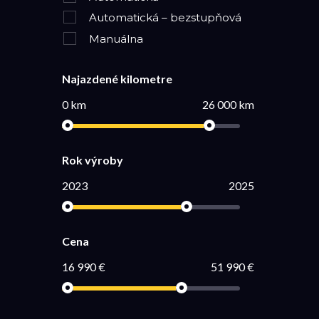
Automatická – bezstupňová
Manuálna
Najazdené kilometre
0 km
26 000 km
Rok výroby
2023
2025
Cena
16 990 €
51 990 €