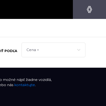
Cena ↑
IŤ PODĽA
 možné nájsť žiadne vozidlá,
lebo nás
kontaktujte
.