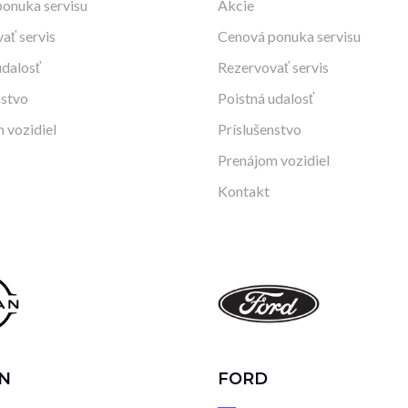
onuka servisu
Akcie
ať servis
Cenová ponuka servisu
udalosť
Rezervovať servis
nstvo
Poistná udalosť
 vozidiel
Príslušenstvo
Prenájom vozidiel
Kontakt
N
FORD