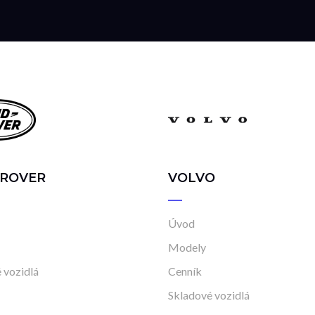
 ROVER
VOLVO
Úvod
Modely
 vozidlá
Cenník
Skladové vozidlá