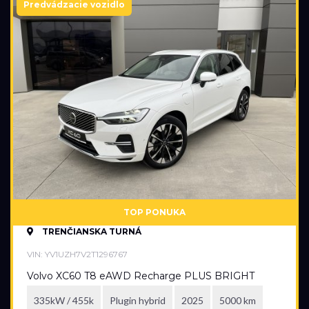
Predvádzacie vozidlo
TOP PONUKA
TRENČIANSKA TURNÁ
VIN: YV1UZH7V2T1296767
Volvo XC60 T8 eAWD Recharge PLUS BRIGHT
335kW / 455k
Plugin hybrid
2025
5000 km