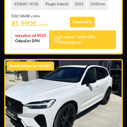
335kW / 455k
Plugin hybrid
2025
3500 km
102 360€
s DPH
81 990€
Zľava 20%
s DPH
mesačne od 852€
5 rokov / 200 000
Odpočet DPH
kilometrov
Predvádzacie vozidlo