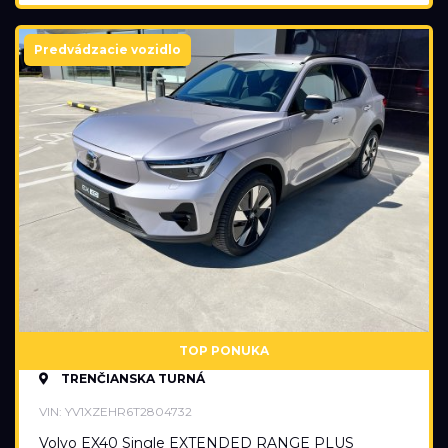
Predvádzacie vozidlo
TOP PONUKA
TRENČIANSKA TURNÁ
VIN: YV1XZEHR6T2804732
Volvo EX40 Single EXTENDED RANGE PLUS