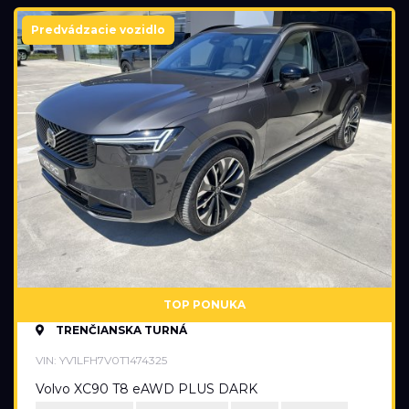
Predvádzacie vozidlo
TOP PONUKA
TRENČIANSKA TURNÁ
VIN: YV1LFH7V0T1474325
Volvo XC90 T8 eAWD PLUS DARK