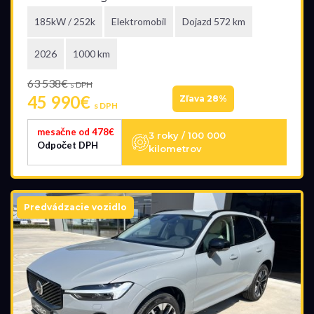
185kW / 252k
Elektromobil
Dojazd 572 km
2026
1000 km
63 538€
s DPH
45 990€
Zľava 28%
s DPH
mesačne od 478€
3 roky / 100 000
Odpočet DPH
kilometrov
Predvádzacie vozidlo