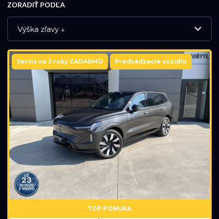
ZORADIŤ PODĽA
Výška zľavy ↓
Servis na 3 roky ZADARMO
Predvádzacie vozidlo
NOVÉ VOZIDLÁ
DEMO VOZIDLÁ
PREVERENÉ JAZDENÉ VOZIDLÁ
Značka
Volvo
TOP PONUKA
Model