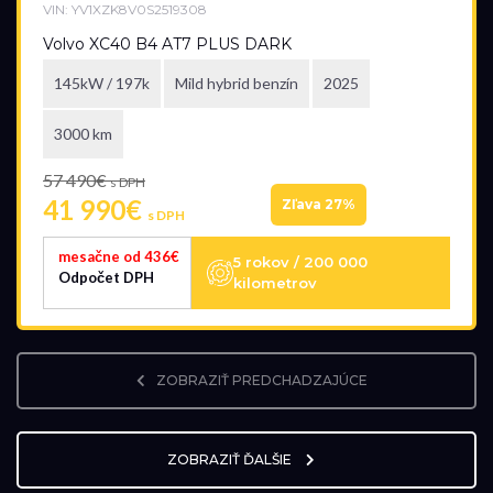
VIN: YV1XZK8V0S2519308
Volvo XC40 B4 AT7 PLUS DARK
145kW / 197k
Mild hybrid benzín
2025
3000 km
57 490€
s DPH
41 990€
Zľava 27%
s DPH
mesačne od 436€
5 rokov / 200 000
Odpočet DPH
kilometrov
ZOBRAZIŤ PREDCHADZAJÚCE
ZOBRAZIŤ ĎALŠIE