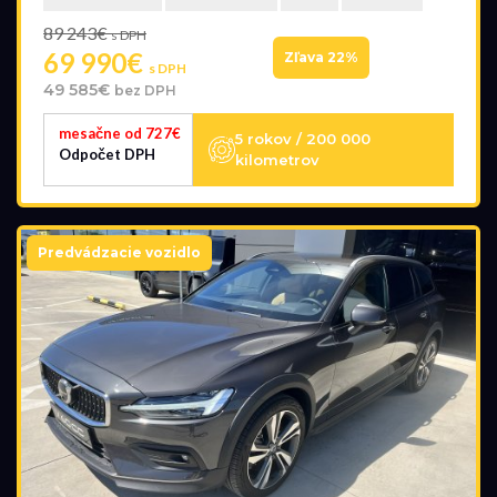
89 243€
s DPH
69 990€
Zľava 22%
s DPH
49 585€
bez DPH
mesačne od 727€
5 rokov / 200 000
Odpočet DPH
kilometrov
Predvádzacie vozidlo