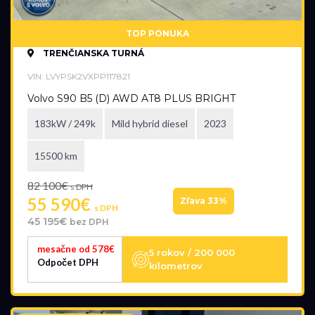
TOP PONUKA
TRENČIANSKA TURNÁ
VIN: LVYPSK2VXPP117821
Volvo S90 B5 (D) AWD AT8 PLUS BRIGHT
183kW / 249k
Mild hybrid diesel
2023
15500 km
82 100€
s DPH
55 590€
Zľava 33%
s DPH
45 195€
bez DPH
mesačne od 578€
5 rokov / 200 000
Odpočet DPH
kilometrov