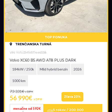
TOP PONUKA
TRENČIANSKA TURNÁ
VIN: YV1UZM1V5T1446338
Volvo XC60 B5 AWD AT8 PLUS DARK
184kW / 250k
Mild hybrid benzín
2026
1000 km
73 331€
s DPH
56 990€
Zľava 23%
s DPH
mesačne od 592€
5 rokov / 200 000