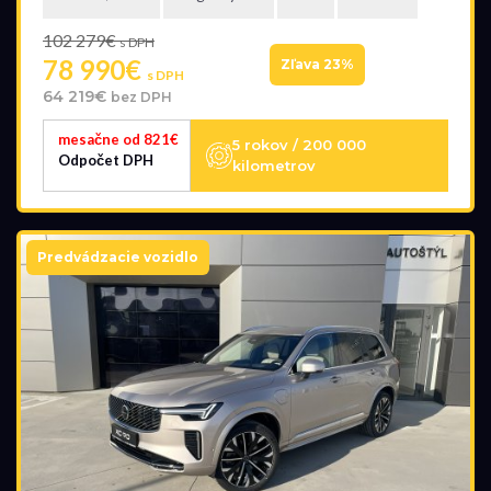
102 279€
s DPH
78 990€
Zľava 23%
s DPH
64 219€
bez DPH
mesačne od 821€
5 rokov / 200 000
Odpočet DPH
kilometrov
Predvádzacie vozidlo