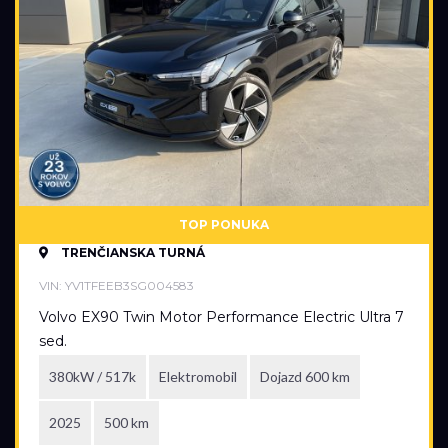
Plugin hybrid
Prevodovka
Automatická
Automatická – bezstupňová
Manuálna
TOP PONUKA
Najazdené kilometre
TRENČIANSKA TURNÁ
0 km
15 500 km
VIN: YV1TFEEB3SG004583
Volvo EX90 Twin Motor Performance Electric Ultra 7
sed.
Rok výroby
380kW / 517k
Elektromobil
Dojazd 600 km
2023
2026
2025
500 km