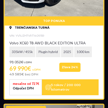
TOP PONUKA
TRENČIANSKA TURNÁ
VIN: YV1UZH7V9T1409159
Volvo XC60 T8 AWD BLACK EDITION ULTRA
335kW / 455k
Plugin hybrid
2025
1000 km
91 352€
s DPH
69 990€
Zľava 24%
s DPH
49 585€
bez DPH
mesačne od 727€
5 rokov / 200 000
Odpočet DPH
kilometrov