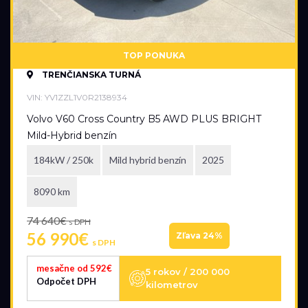
TOP PONUKA
TRENČIANSKA TURNÁ
VIN: YV1ZZL1V0R2138934
Volvo V60 Cross Country B5 AWD PLUS BRIGHT
Mild-Hybrid benzín
184kW / 250k
Mild hybrid benzín
2025
8090 km
74 640€
s DPH
56 990€
Zľava 24%
s DPH
mesačne od 592€
5 rokov / 200 000
Odpočet DPH
kilometrov