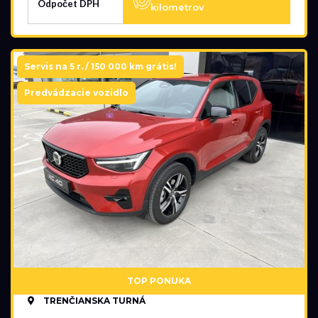
Odpočet DPH
kilometrov
Servis na 5 r. / 150 000 km grátis!
Predvádzacie vozidlo
TOP PONUKA
TRENČIANSKA TURNÁ