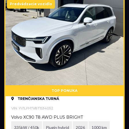
Predvádzacie vozidlo
TOP PONUKA
TRENČIANSKA TURNÁ
VIN: YV1LFH7V8T1534092
Volvo XC90 T8 AWD PLUS BRIGHT
335kW / 450k
Plugin hybrid
2026
1000 km