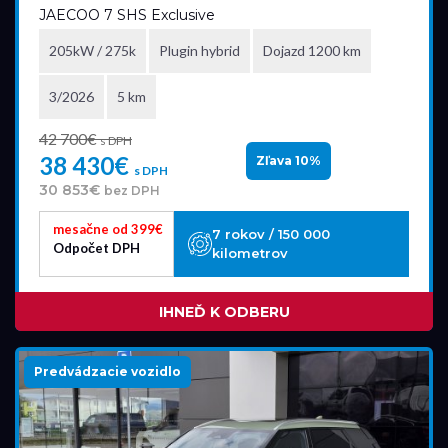
JAECOO 7 SHS Exclusive
205kW / 275k
Plugin hybrid
Dojazd 1200 km
Model
3/2026
5 km
JAECOO 7
42 700€
s DPH
38 430€
Zľava 10%
s DPH
30 853€
bez DPH
Akciová ponuka
mesačne od 399€
7 rokov / 150 000
všetky
Odpočet DPH
kilometrov
IHNEĎ K ODBERU
Palivo
Benzín
Predvádzacie vozidlo
Benzín+LPG
Diesel
Elektromobil