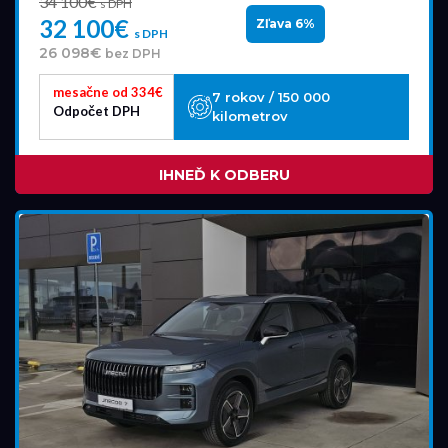
34 100€
s DPH
32 100€
Zľava 6%
s DPH
26 098€
bez DPH
mesačne od 334€
7 rokov / 150 000
Odpočet DPH
kilometrov
IHNEĎ K ODBERU