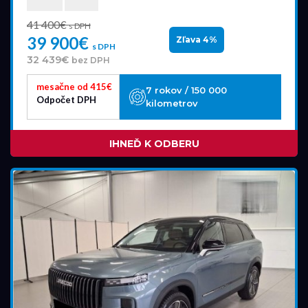
41 400€
s DPH
39 900€
Zľava 4%
s DPH
32 439€
bez DPH
mesačne od 415€
7 rokov / 150 000
Odpočet DPH
kilometrov
IHNEĎ K ODBERU