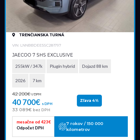
TRENČIANSKA TURNÁ
VIN: LNNBBDEE5SC281797
JAECOO 7 SHS EXCLUSIVE
255kW / 347k
Plugin hybrid
Dojazd 88 km
2026
7 km
42 200€
s DPH
40 700€
Zľava 4%
s DPH
33 089€
bez DPH
mesačne od 423€
7 rokov / 150 000
Odpočet DPH
kilometrov