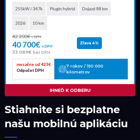
255kW / 347k
Plugin hybrid
Dojazd 88 km
2026
10 km
42 200€
s DPH
40 700€
Zľava 4%
s DPH
33 089€
bez DPH
mesačne od 423€
7 rokov / 150 000
Odpočet DPH
kilometrov
IHNEĎ K ODBERU
Stiahnite si bezplatne
našu mobilnú aplikáciu