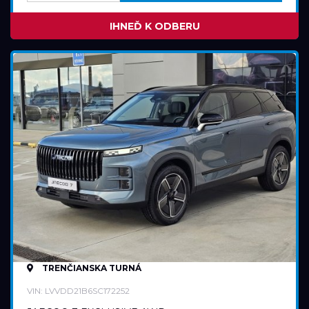
IHNEĎ K ODBERU
TRENČIANSKA TURNÁ
VIN: LVVDD21B6SC172252