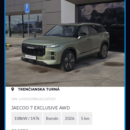
TRENČIANSKA TURNÁ
VIN: LVVDD21B4SC247210
JAECOO 7 EXCLUSIVE AWD
108kW / 147k
Benzín
2026
5 km