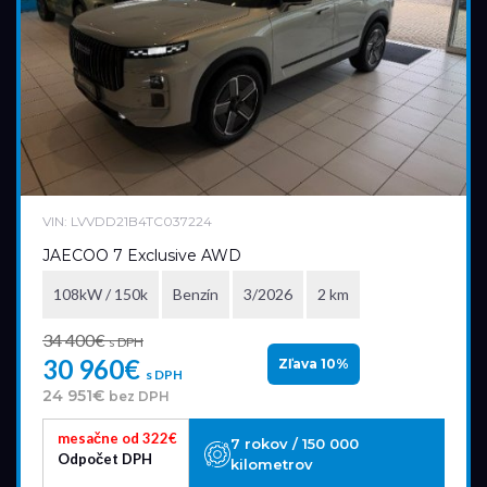
VIN: LVVDD21B4TC037224
JAECOO 7 Exclusive AWD
108kW / 150k
Benzín
3/2026
2 km
34 400€
s DPH
30 960€
Zľava 10%
s DPH
24 951€
bez DPH
mesačne od 322€
7 rokov / 150 000
Odpočet DPH
kilometrov