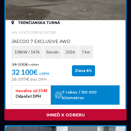
TRENČIANSKA TURNÁ
VIN: LVVDD21B9SC247283
JAECOO 7 EXCLUSIVE AWD
108kW / 147k
Benzín
2026
7 km
34 100€
s DPH
32 100€
Zľava 6%
s DPH
26 097€
bez DPH
mesačne od 334€
7 rokov / 150 000
Odpočet DPH
kilometrov
IHNEĎ K ODBERU