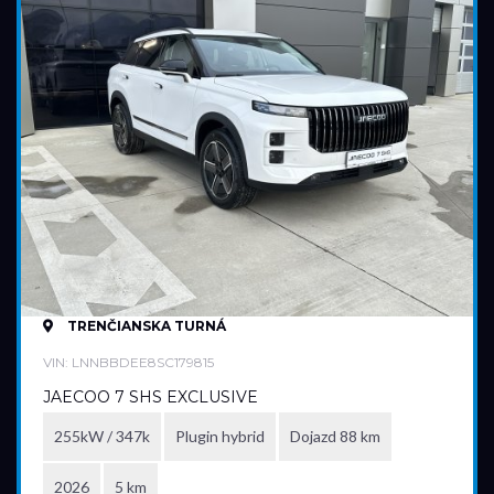
TRENČIANSKA TURNÁ
VIN: LNNBBDEE8SC179815
JAECOO 7 SHS EXCLUSIVE
255kW / 347k
Plugin hybrid
Dojazd 88 km
2026
5 km