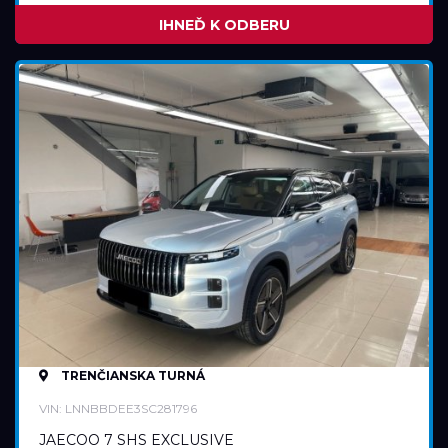
IHNEĎ K ODBERU
TRENČIANSKA TURNÁ
VIN: LNNBBDEE3SC281796
JAECOO 7 SHS EXCLUSIVE