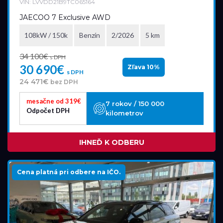
VIN: LVVDD21B9TC065164
JAECOO 7 Exclusive AWD
108kW / 150k
Benzín
2/2026
5 km
34 100€
s DPH
30 690€
Zľava 10%
s DPH
24 471€
bez DPH
mesačne od 319€
7 rokov / 150 000
Odpočet DPH
kilometrov
IHNEĎ K ODBERU
Cena platná pri odbere na IČO.