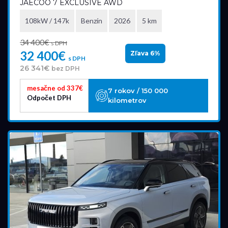
JAECOO 7 EXCLUSIVE AWD
108kW / 147k
Benzín
2026
5 km
34 400€
s DPH
32 400€
Zľava 6%
s DPH
26 341€
bez DPH
mesačne od 337€
7 rokov / 150 000
Odpočet DPH
kilometrov