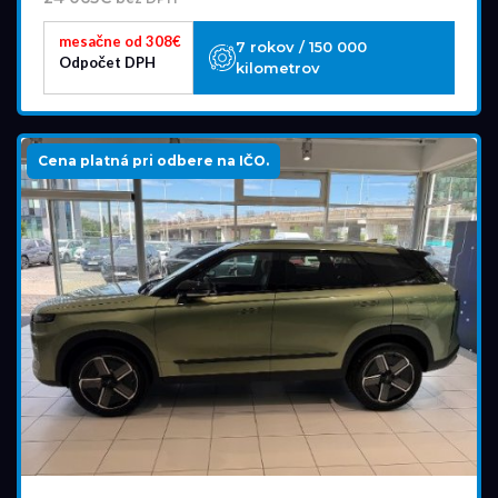
2026
2026
mesačne od 308€
7 rokov / 150 000
Odpočet DPH
kilometrov
Cena
23 800 €
51 300 €
Cena platná pri odbere na IČO.
Stav
Na ceste
Skladom
Vo výrobe
Vo výrobe, s možnosťou meniť konfiguráciu