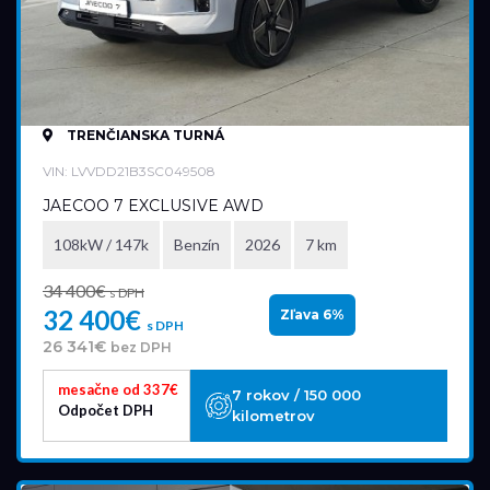
TRENČIANSKA TURNÁ
VIN: LVVDD21B3SC049508
JAECOO 7 EXCLUSIVE AWD
108kW / 147k
Benzín
2026
7 km
34 400€
s DPH
32 400€
Zľava 6%
s DPH
26 341€
bez DPH
mesačne od 337€
7 rokov / 150 000
Odpočet DPH
kilometrov