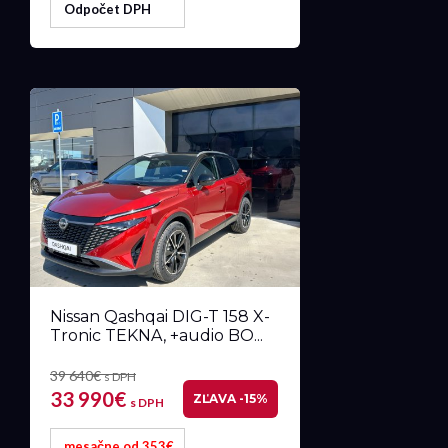
Odpočet DPH
Nissan Qashqai DIG-T 158 X-
Tronic TEKNA, +audio BO...
39 640€
s DPH
33 990€
ZĽAVA -15%
s DPH
mesačne od 353€