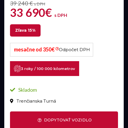
39 240 €
s DPH
33 690€
s DPH
Zľava 15%
mesačne od 350€
Odpočet DPH
3 roky / 100 000 kilometrov
Skladom
Trenčianska Turná
DOPYTOVAŤ VOZIDLO