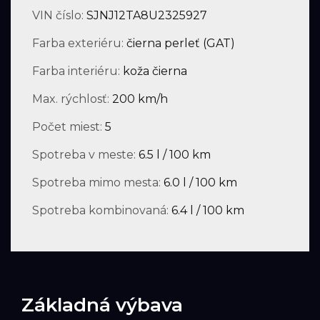
VIN číslo:
SJNJ12TA8U2325927
Farba exteriéru:
čierna perleť (GAT)
Farba interiéru:
koža čierna
Max. rýchlosť:
200 km/h
Počet miest:
5
Spotreba v meste:
6.5 l / 100 km
Spotreba mimo mesta:
6.0 l / 100 km
Spotreba kombinovaná:
6.4 l / 100 km
Základná výbava