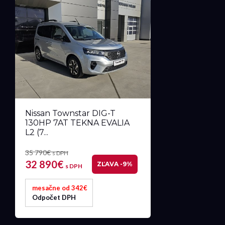
Nissan Townstar DIG-T
130HP 7AT TEKNA EVALIA
L2 (7...
35 790€
s DPH
32 890€
ZĽAVA -9%
s DPH
mesačne od 342€
Odpočet DPH