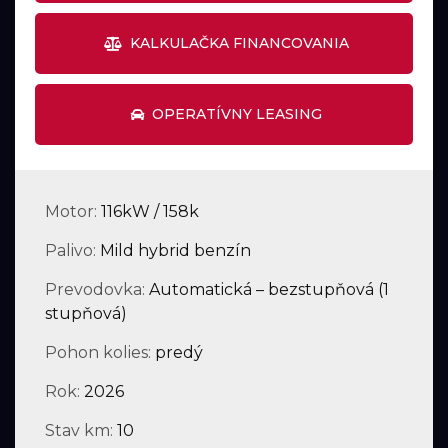
KALKULAČKA FINANCOVANIA
OPERATÍVNY LEASING
Motor:
116kW / 158k
Palivo:
Mild hybrid benzín
Prevodovka:
Automatická – bezstupňová (1
stupňová)
Pohon kolies:
predý
Rok:
2026
Stav km:
10