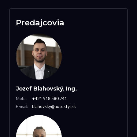
Predajcovia
Jozef Blahovský, Ing.
Mob.:
+421 918 580 741
E-mail:
blahovsky@autostyl.sk