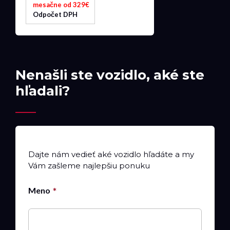
mesačne od 329€
Odpočet DPH
Nenašli ste vozidlo, aké ste
hľadali?
Dajte nám vedieť aké vozidlo hľadáte a my
Vám zašleme najlepšiu ponuku
Meno