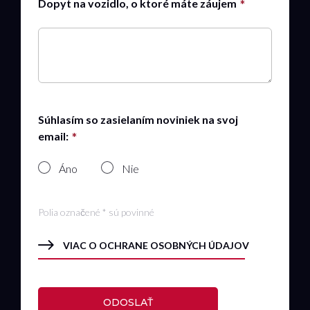
Dopyt na vozidlo, o ktoré máte záujem
Súhlasím so zasielaním noviniek na svoj
email:
Áno
Nie
Polia označené * sú povinné
VIAC O OCHRANE OSOBNÝCH ÚDAJOV
ODOSLAŤ