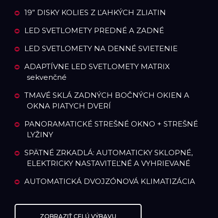
19” DISKY KOLIES Z ĽAHKÝCH ZLIATIN
LED SVETLOMETY PREDNÉ A ZADNÉ
LED SVETLOMETY NA DENNÉ SVIETENIE
ADAPTÍVNE LED SVETLOMETY MATRIX
sekvenčné
TMAVÉ SKLÁ ZADNÝCH BOČNÝCH OKIEN A
OKNA PIATYCH DVERÍ
PANORAMATICKÉ STREŠNÉ OKNO + STREŠNÉ
LYŽINY
SPÄTNÉ ZRKADLÁ: AUTOMATICKY SKLOPNÉ,
ELEKTRICKY NASTAVITEĽNÉ A VYHRIEVANÉ
AUTOMATICKÁ DVOJZÓNOVÁ KLIMATIZÁCIA
ZOBRAZIŤ CELÚ VÝBAVU