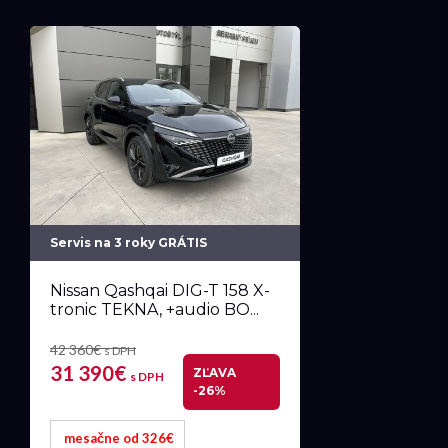
Servis na 3 roky GRÁTIS
Nissan Qashqai DIG-T 158 X-
tronic TEKNA, +audio BO...
42 360€
s DPH
31 390€
ZĽAVA
s DPH
-26%
mesačne od 326€