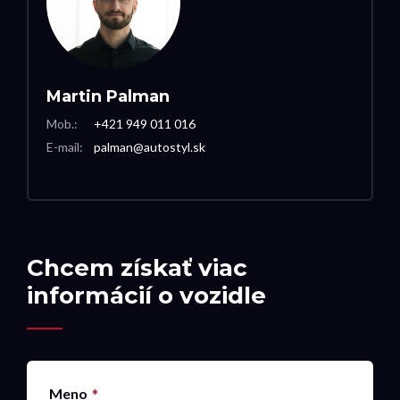
Martin Palman
Mob.:
+421 949 011 016
E-mail:
palman@autostyl.sk
Chcem získať viac
informácií o vozidle
Meno