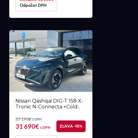
Odpočet DPH
Nissan Qashqai DIG-T 158 X-
Tronic N-Connecta +Cold...
37 190€
s DPH
31 690€
ZĽAVA -15%
s DPH