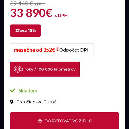
39 440 €
s DPH
33 890€
s DPH
Zľava 15%
mesačne od 352€
Odpočet DPH
3 roky / 100 000 kilometrov
Skladom
Trenčianska Turná
DOPYTOVAŤ VOZIDLO