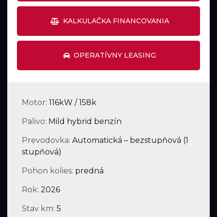
KALKULAČKA FINANCOVANIA
OPERATÍVNY LEASING
Motor:
116kW / 158k
Palivo:
Mild hybrid benzín
Prevodovka:
Automatická – bezstupňová (1
stupňová)
Pohon kolies:
predná
Rok:
2026
Stav km:
5