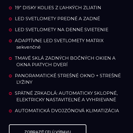
19” DISKY KOLIES Z ĽAHKÝCH ZLIATIN
LED SVETLOMETY PREDNÉ A ZADNÉ
LED SVETLOMETY NA DENNÉ SVIETENIE
ADAPTÍVNE LED SVETLOMETY MATRIX
sekvenčné
TMAVÉ SKLÁ ZADNÝCH BOČNÝCH OKIEN A
OKNA PIATYCH DVERÍ
PANORAMATICKÉ STREŠNÉ OKNO + STREŠNÉ
LYŽINY
SPÄTNÉ ZRKADLÁ: AUTOMATICKY SKLOPNÉ,
ELEKTRICKY NASTAVITEĽNÉ A VYHRIEVANÉ
AUTOMATICKÁ DVOJZÓNOVÁ KLIMATIZÁCIA
ZOBRAZIŤ CELÚ VÝBAVU