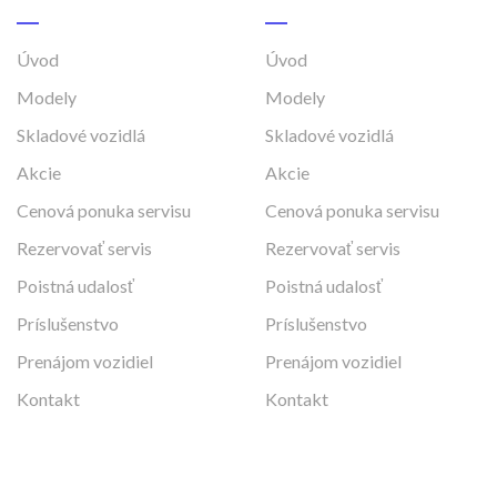
Úvod
Úvod
Modely
Modely
Skladové vozidlá
Skladové vozidlá
Akcie
Akcie
Cenová ponuka servisu
Cenová ponuka servisu
Rezervovať servis
Rezervovať servis
Poistná udalosť
Poistná udalosť
Príslušenstvo
Príslušenstvo
Prenájom vozidiel
Prenájom vozidiel
Kontakt
Kontakt