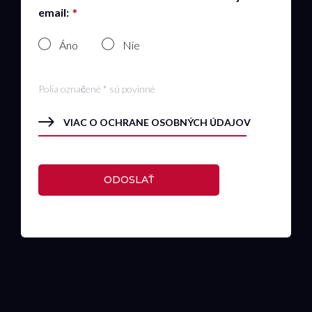
email:
Áno
Nie
Polia označené * sú povinné
VIAC O OCHRANE OSOBNÝCH ÚDAJOV
ODOSLAŤ