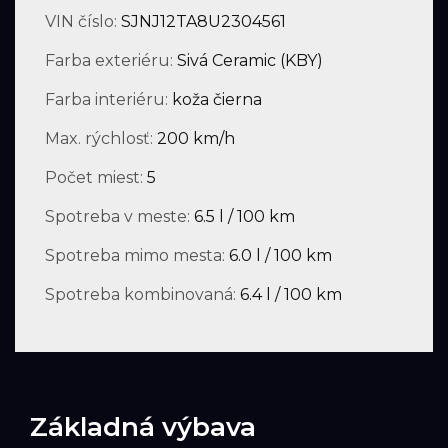
VIN číslo:
SJNJ12TA8U2304561
Farba exteriéru:
Sivá Ceramic (KBY)
Farba interiéru:
koža čierna
Max. rýchlosť:
200 km/h
Počet miest:
5
Spotreba v meste:
6.5 l / 100 km
Spotreba mimo mesta:
6.0 l / 100 km
Spotreba kombinovaná:
6.4 l / 100 km
Základná výbava