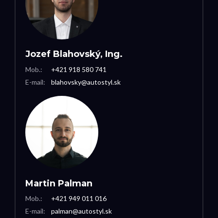
Jozef Blahovský, Ing.
Mob.:
+421 918 580 741
E-mail:
blahovsky@autostyl.sk
Martin Palman
Mob.:
+421 949 011 016
E-mail:
palman@autostyl.sk