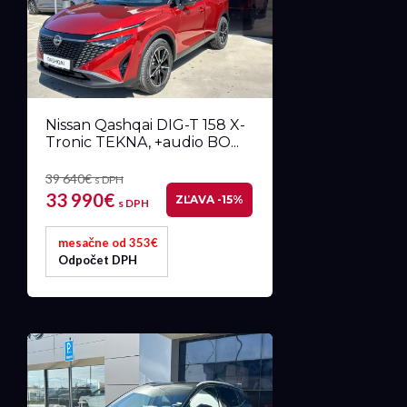
Nissan Qashqai DIG-T 158 X-
Tronic TEKNA, +audio BO...
39 640€
s DPH
33 990€
ZĽAVA -15%
s DPH
mesačne od 353€
Odpočet DPH