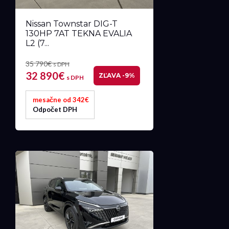
Nissan Townstar DIG-T
130HP 7AT TEKNA EVALIA
L2 (7...
35 790€
s DPH
32 890€
ZĽAVA -9%
s DPH
mesačne od 342€
Odpočet DPH