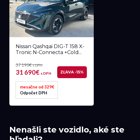
Nissan Qashqai DIG-T 158 X-
Tronic N-Connecta +Cold...
37 190€
s DPH
31 690€
ZĽAVA -15%
s DPH
mesačne od 329€
Odpočet DPH
Nenašli ste vozidlo, aké ste
hľadali?