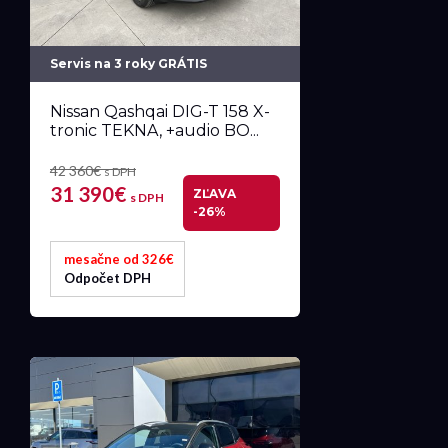
Servis na 3 roky GRÁTIS
Nissan Qashqai DIG-T 158 X-
tronic TEKNA, +audio BO...
42 360€
s DPH
31 390€
ZĽAVA
s DPH
-26%
mesačne od 326€
Odpočet DPH