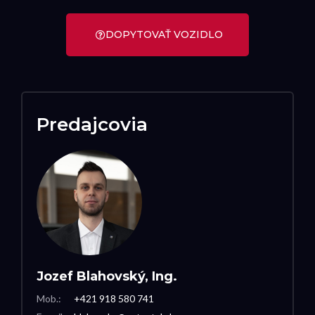
DOPYTOVAŤ VOZIDLO
Predajcovia
Jozef Blahovský, Ing.
Mob.:
+421 918 580 741