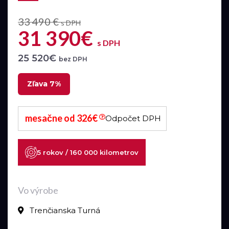
33 490 €
s DPH
31 390€
s DPH
25 520€
bez DPH
Zľava 7%
mesačne od 326€
Odpočet DPH
5 rokov / 160 000 kilometrov
Vo výrobe
Trenčianska Turná