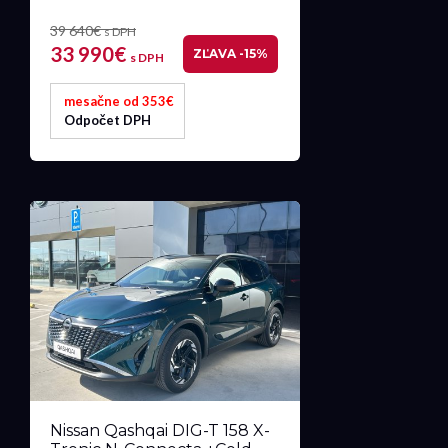
39 640€
s DPH
33 990€
ZĽAVA -15%
s DPH
mesačne od 353€
Odpočet DPH
Nissan Qashqai DIG-T 158 X-