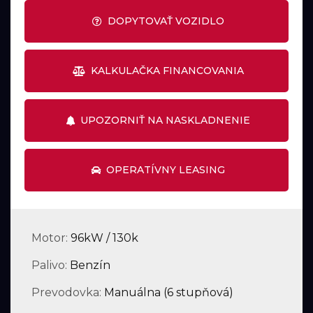
DOPYTOVAŤ VOZIDLO
KALKULAČKA FINANCOVANIA
UPOZORNIŤ NA NASKLADNENIE
OPERATÍVNY LEASING
Motor:
96kW / 130k
Palivo:
Benzín
Prevodovka:
Manuálna (6 stupňová)