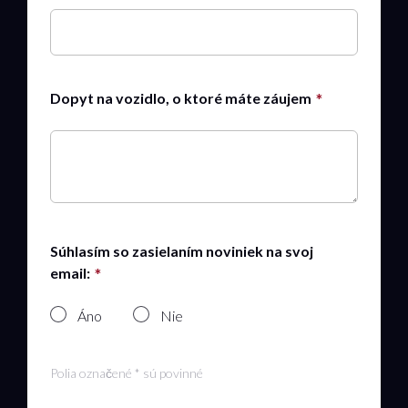
Dopyt na vozidlo, o ktoré máte záujem
Súhlasím so zasielaním noviniek na svoj
email:
Áno
Nie
Polia označené * sú povinné