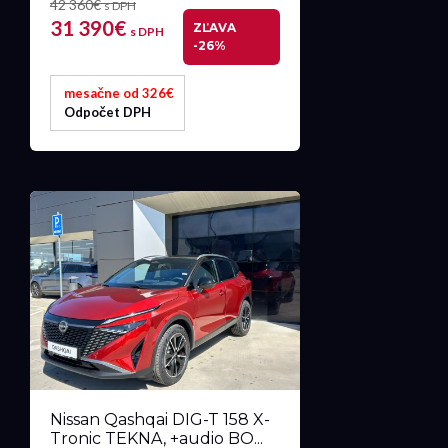
42 360€
s DPH
31 390€
ZĽAVA
s DPH
-26%
mesačne od 326€
Odpočet DPH
Nissan Qashqai DIG-T 158 X-
Tronic TEKNA, +audio BO...