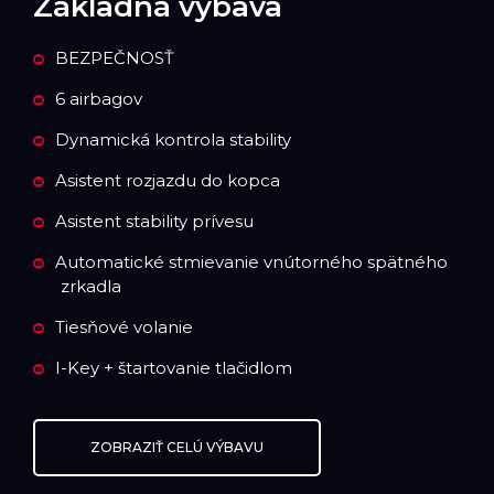
Základná výbava
BEZPEČNOSŤ
6 airbagov
Dynamická kontrola stability
Asistent rozjazdu do kopca
Asistent stability prívesu
Automatické stmievanie vnútorného spätného
zrkadla
Tiesňové volanie
I-Key + štartovanie tlačidlom
ZOBRAZIŤ CELÚ VÝBAVU