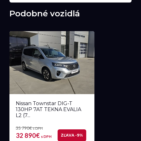
Podobné vozidlá
Nissan Townstar DIG-T
130HP 7AT TEKNA EVALIA
L2 (7...
35 790€
s DPH
32 890€
ZĽAVA -9%
s DPH