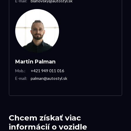
E-mail:
blahovsky@autostyl.sk
Martin Palman
Mob.:
+421 949 011 016
E-mail:
palman@autostyl.sk
Chcem získať viac
informácií o vozidle