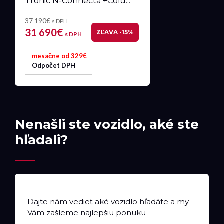
Tronic N-Connecta +Cold...
37 190€
s DPH
31 690€
ZĽAVA -15%
s DPH
mesačne od 329€
Odpočet DPH
Nenašli ste vozidlo, aké ste
hľadali?
Dajte nám vedieť aké vozidlo hľadáte a my
Vám zašleme najlepšiu ponuku