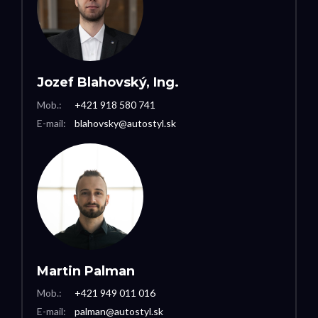
Jozef Blahovský, Ing.
Mob.:
+421 918 580 741
E-mail:
blahovsky@autostyl.sk
Martin Palman
Mob.:
+421 949 011 016
E-mail:
palman@autostyl.sk