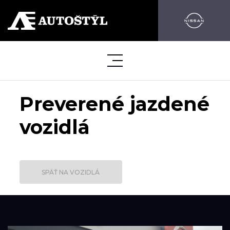
Preverené jazdené
vozidlá
SPÄŤ NA VOZIDLÁ