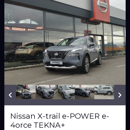
VIN: JN1T33TB8U0004521
Nissan X-trail e-POWER e-
4orce TEKNA+