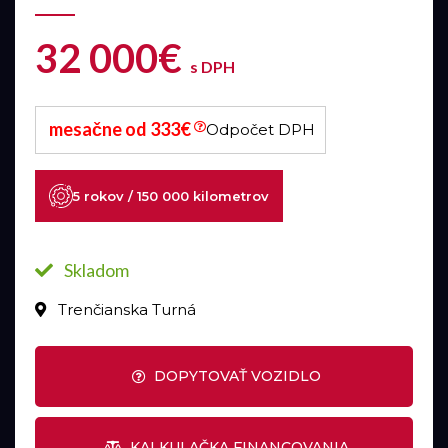
32 000€
s DPH
mesačne od 333€
Odpočet DPH
5 rokov / 150 000 kilometrov
Skladom
Trenčianska Turná
DOPYTOVAŤ VOZIDLO
KALKULAČKA FINANCOVANIA