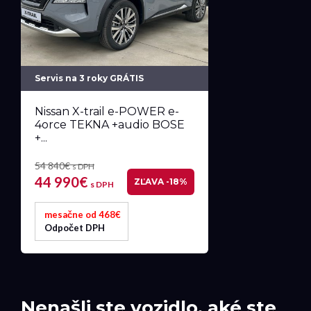
Servis na 3 roky GRÁTIS
Nissan X-trail e-POWER e-
4orce TEKNA +audio BOSE
+...
54 840€
s DPH
44 990€
ZĽAVA -18%
s DPH
mesačne od 468€
Odpočet DPH
Nenašli ste vozidlo, aké ste