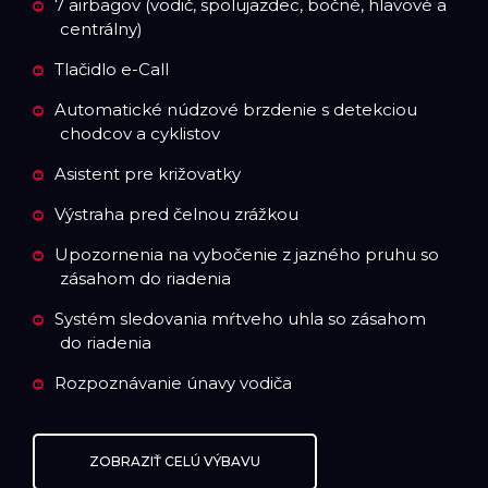
7 airbagov (vodič, spolujazdec, bočné, hlavové a
centrálny)
Tlačidlo e-Call
Automatické núdzové brzdenie s detekciou
chodcov a cyklistov
Asistent pre križovatky
Výstraha pred čelnou zrážkou
Upozornenia na vybočenie z jazného pruhu so
zásahom do riadenia
Systém sledovania mŕtveho uhla so zásahom
do riadenia
Rozpoznávanie únavy vodiča
ZOBRAZIŤ CELÚ VÝBAVU