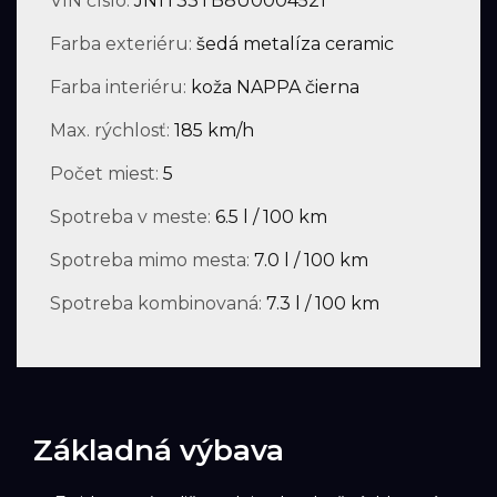
VIN číslo:
JN1T33TB8U0004521
Farba exteriéru:
šedá metalíza ceramic
Farba interiéru:
koža NAPPA čierna
Max. rýchlosť:
185 km/h
Počet miest:
5
Spotreba v meste:
6.5 l / 100 km
Spotreba mimo mesta:
7.0 l / 100 km
Spotreba kombinovaná:
7.3 l / 100 km
Základná výbava