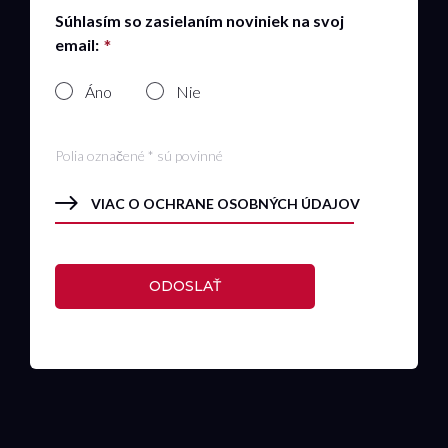
Súhlasím so zasielaním noviniek na svoj
email:
Áno
Nie
Polia označené * sú povinné
VIAC O OCHRANE OSOBNÝCH ÚDAJOV
ODOSLAŤ