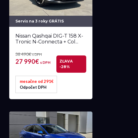
Servis na 3 roky GRÁTIS
Nissan Qashqai DIG-T 158 X-
Tronic N-Connecta + Col...
38 490€
s DPH
27 990€
ZĽAVA
s DPH
-28%
mesačne od 291€
Odpočet DPH