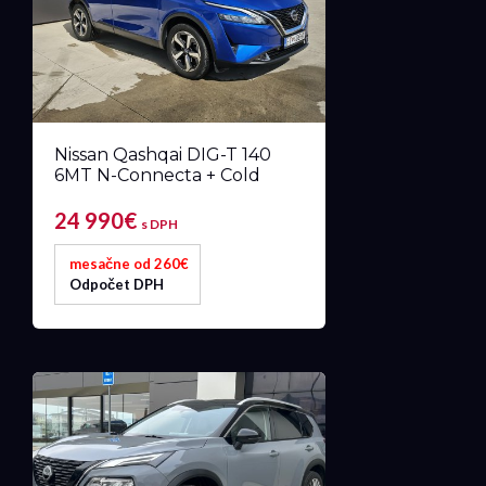
Nissan Qashqai DIG-T 140
6MT N-Connecta + Cold
24 990€
s DPH
mesačne od 260€
Odpočet DPH