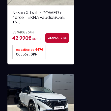
Nissan X-trail e-POWER e-
4orce TEKNA +audioBOSE
+N...
53 940€
s DPH
42 990€
ZĽAVA -21%
s DPH
mesačne od 447€
Odpočet DPH