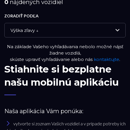
0
nájdených vozidiel
ZORADIŤ PODĽA
Výška zľavy ↓
Na základe Vašeho vyhľadávania nebolo možné nájsť
NOVÉ VOZIDLÁ
žiadne vozidlá,
skúste upraviť vyhľadávanie alebo nás
kontaktujte
.
Stiahnite si bezplatne
DEMO VOZIDLÁ
našu mobilnú aplikáciu
PREVERENÉ JAZDENÉ VOZIDLÁ
RESET FILTRA
Naša aplikácia Vám ponúka:
vytvorte si zoznam Vašich vozidiel a v prípade potreby ich
Značka