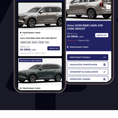
Palivo
Benzín
Benzín+LPG
Diesel
Elektromobil
Hybrid
Mild hybrid benzín
Mild hybrid diesel
Plugin hybrid
Prevodovka
Automatická
Automatická – bezstupňová