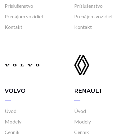
Príslušenstvo
Príslušenstvo
Skladom
Vo výrobe
Prenájom vozidiel
Prenájom vozidiel
Vo výrobe, s možnosťou meniť konfiguráciu
Kontakt
Kontakt
VOLVO
RENAULT
Úvod
Úvod
Modely
Modely
Cenník
Cenník