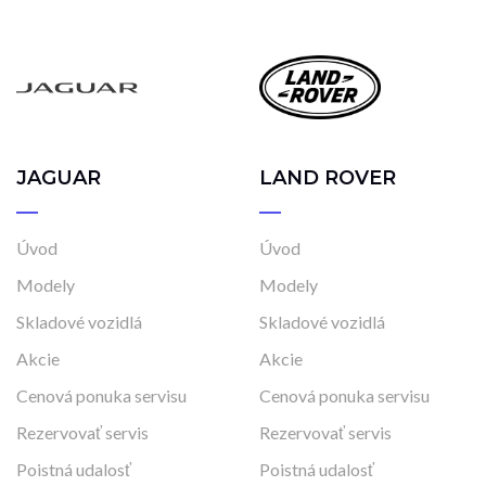
Manuálna
Najazdené kilometre
0 km
115 183 km
JAGUAR
LAND ROVER
Rok výroby
2015
2026
Úvod
Úvod
Modely
Modely
Cena
Skladové vozidlá
Skladové vozidlá
21 290 €
21 290 €
Akcie
Akcie
Cenová ponuka servisu
Cenová ponuka servisu
Rezervovať servis
Rezervovať servis
Stav
Poistná udalosť
Poistná udalosť
Na ceste