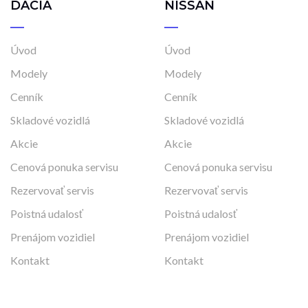
DACIA
NISSAN
Úvod
Úvod
Modely
Modely
Cenník
Cenník
Skladové vozidlá
Skladové vozidlá
Akcie
Akcie
Cenová ponuka servisu
Cenová ponuka servisu
Rezervovať servis
Rezervovať servis
Poistná udalosť
Poistná udalosť
Prenájom vozidiel
Prenájom vozidiel
Kontakt
Kontakt