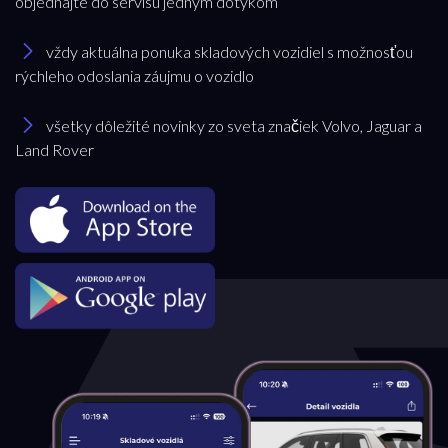
objednajte do servisu jedným dotykom
Dacia
vždy aktuálna ponuka skladových vozidiel s možnosťou
rýchleho odoslania záujmu o vozidlo
Model
všetky dôležité novinky zo sveta značiek Volvo, Jaguar a
Land Rover
všetky
Pobočka
Bratislava
Trenčianska Turná
Trnava
Akciová ponuka
všetky