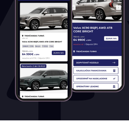
Palivo
Benzín
Benzín+LPG
Diesel
Elektromobil
Hybrid
Mild hybrid benzín
Mild hybrid diesel
Plugin hybrid
Prevodovka
Automatická
Automatická – bezstupňová