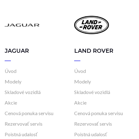
Manuálna
Najazdené kilometre
0 km
184 000 km
JAGUAR
LAND ROVER
Rok výroby
2012
2026
Úvod
Úvod
Modely
Modely
Cena
Skladové vozidlá
Skladové vozidlá
21 290 €
32 000 €
Akcie
Akcie
Cenová ponuka servisu
Cenová ponuka servisu
Rezervovať servis
Rezervovať servis
Stav
Poistná udalosť
Poistná udalosť
Na ceste