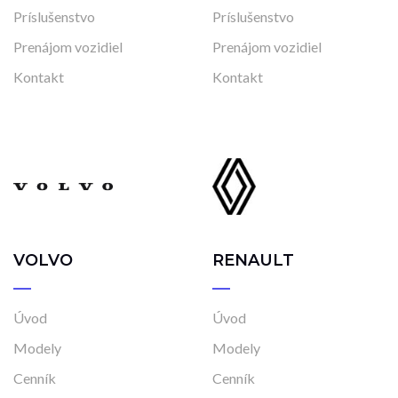
Príslušenstvo
Príslušenstvo
Skladom
Vo výrobe
Prenájom vozidiel
Prenájom vozidiel
Vo výrobe, s možnosťou meniť konfiguráciu
Kontakt
Kontakt
VOLVO
RENAULT
Úvod
Úvod
Modely
Modely
Cenník
Cenník