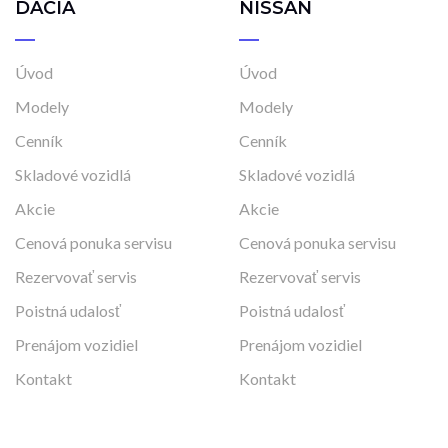
DACIA
NISSAN
Úvod
Úvod
Modely
Modely
Cenník
Cenník
Skladové vozidlá
Skladové vozidlá
Akcie
Akcie
Cenová ponuka servisu
Cenová ponuka servisu
Rezervovať servis
Rezervovať servis
Poistná udalosť
Poistná udalosť
Prenájom vozidiel
Prenájom vozidiel
Kontakt
Kontakt