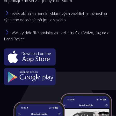
objednajte do servisu jedným dotykom
Volvo
vždy aktuálna ponuka skladových vozidiel s možnosťou
rýchleho odoslania záujmu o vozidlo
Model
všetky dôležité novinky zo sveta značiek Volvo, Jaguar a
Land Rover
všetky
Pobočka
Bratislava
Trenčianska Turná
Trnava
Akciová ponuka
všetky