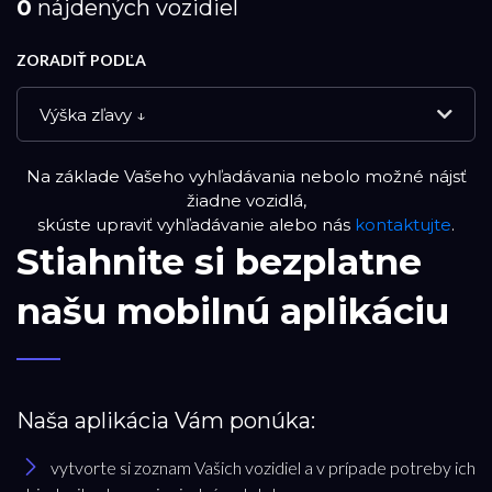
0
nájdených vozidiel
ZORADIŤ PODĽA
Výška zľavy ↓
Na základe Vašeho vyhľadávania nebolo možné nájsť
NOVÉ VOZIDLÁ
žiadne vozidlá,
skúste upraviť vyhľadávanie alebo nás
kontaktujte
.
Stiahnite si bezplatne
DEMO VOZIDLÁ
našu mobilnú aplikáciu
PREVERENÉ JAZDENÉ VOZIDLÁ
RESET FILTRA
Naša aplikácia Vám ponúka:
vytvorte si zoznam Vašich vozidiel a v prípade potreby ich
Značka