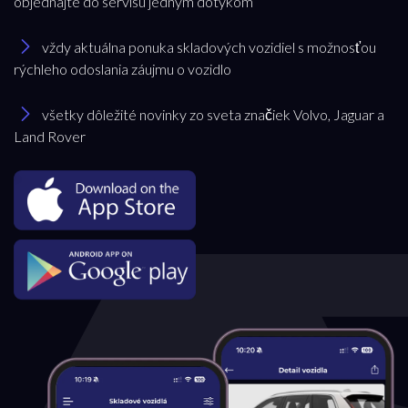
objednajte do servisu jedným dotykom
Jaguar
vždy aktuálna ponuka skladových vozidiel s možnosťou
rýchleho odoslania záujmu o vozidlo
Model
všetky dôležité novinky zo sveta značiek Volvo, Jaguar a
Land Rover
všetky
Pobočka
Bratislava
Trenčianska Turná
Trnava
Akciová ponuka
všetky