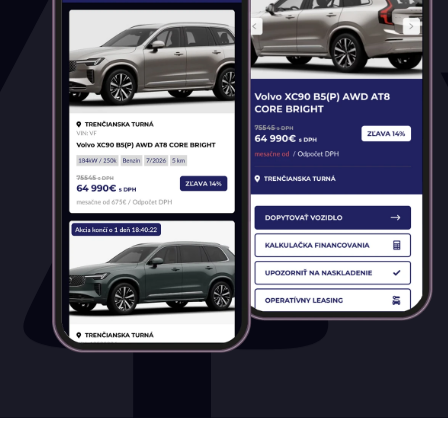
Palivo
Benzín
Benzín+LPG
Diesel
Elektromobil
Hybrid
Mild hybrid benzín
Mild hybrid diesel
Plugin hybrid
Prevodovka
Automatická
Automatická – bezstupňová