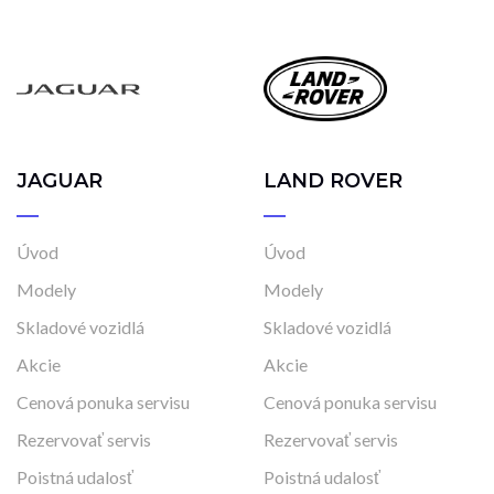
Manuálna
Najazdené kilometre
0 km
5 km
JAGUAR
LAND ROVER
Rok výroby
2025
2025
Úvod
Úvod
Modely
Modely
Cena
Skladové vozidlá
Skladové vozidlá
23 790 €
32 000 €
Akcie
Akcie
Cenová ponuka servisu
Cenová ponuka servisu
Rezervovať servis
Rezervovať servis
Stav
Poistná udalosť
Poistná udalosť
Na ceste