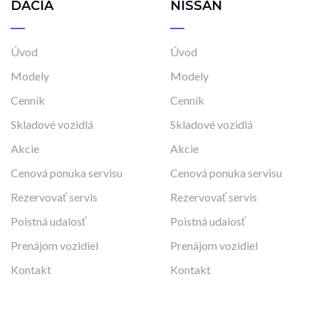
DACIA
NISSAN
Úvod
Úvod
Modely
Modely
Cenník
Cenník
Skladové vozidlá
Skladové vozidlá
Akcie
Akcie
Cenová ponuka servisu
Cenová ponuka servisu
Rezervovať servis
Rezervovať servis
Poistná udalosť
Poistná udalosť
Prenájom vozidiel
Prenájom vozidiel
Kontakt
Kontakt