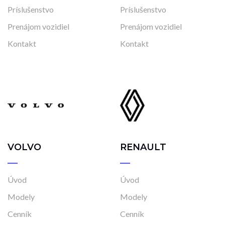
Príslušenstvo
Príslušenstvo
Skladom
Vo výrobe
Prenájom vozidiel
Prenájom vozidiel
Vo výrobe, s možnosťou meniť konfiguráciu
Kontakt
Kontakt
VOLVO
RENAULT
Úvod
Úvod
Modely
Modely
Cenník
Cenník