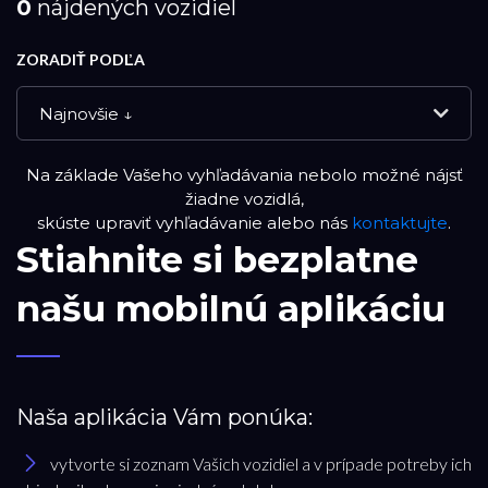
0
nájdených vozidiel
ZORADIŤ PODĽA
Najnovšie ↓
Na základe Vašeho vyhľadávania nebolo možné nájsť
NOVÉ VOZIDLÁ
žiadne vozidlá,
skúste upraviť vyhľadávanie alebo nás
kontaktujte
.
Stiahnite si bezplatne
DEMO VOZIDLÁ
našu mobilnú aplikáciu
PREVERENÉ JAZDENÉ VOZIDLÁ
RESET FILTRA
Naša aplikácia Vám ponúka:
vytvorte si zoznam Vašich vozidiel a v prípade potreby ich
Značka