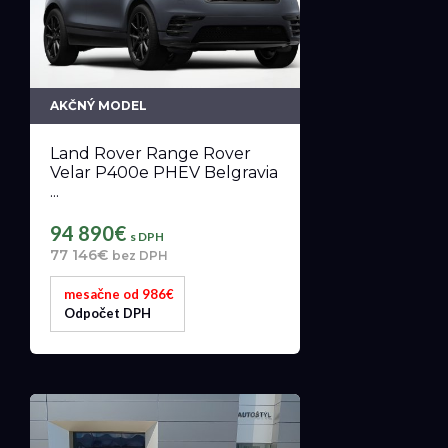
AKČNÝ MODEL
Land Rover Range Rover
Velar P400e PHEV Belgravia
...
94 890€
s DPH
77 146€
bez DPH
mesačne od 986€
Odpočet DPH