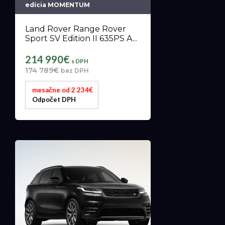
edícia MOMENTUM
Land Rover Range Rover
Sport SV Edition II 635PS A...
214 990€
s DPH
174 789€
bez DPH
mesačne od 2 234€
Odpočet DPH