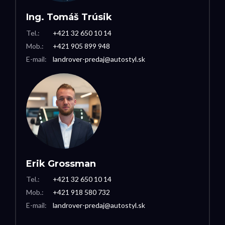
Ing. Tomáš Trúsik
Tel.:
+421 32 650 10 14
Mob.:
+421 905 899 948
E-mail:
landrover-predaj@autostyl.sk
Erik Grossman
Tel.:
+421 32 650 10 14
Mob.:
+421 918 580 732
E-mail:
landrover-predaj@autostyl.sk