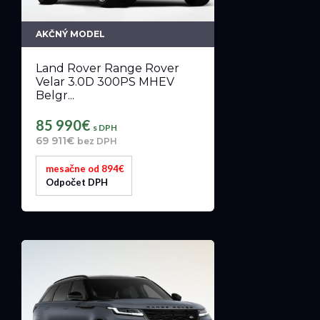
AKČNÝ MODEL
Land Rover Range Rover
Velar 3.0D 300PS MHEV
Belgr...
85 990€
s DPH
69 911€
bez DPH
mesačne od 894€
Odpočet DPH