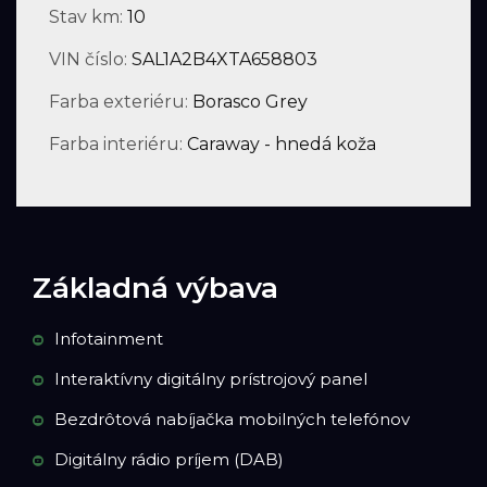
Stav km:
10
VIN číslo:
SAL1A2B4XTA658803
Farba exteriéru:
Borasco Grey
Farba interiéru:
Caraway - hnedá koža
Základná výbava
Infotainment
Interaktívny digitálny prístrojový panel
Bezdrôtová nabíjačka mobilných telefónov
Digitálny rádio príjem (DAB)