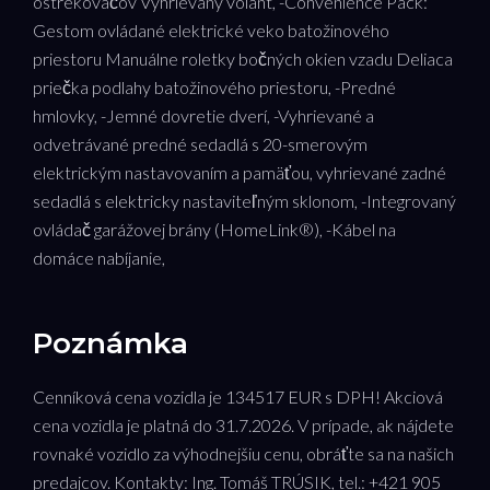
ostrekovačov Vyhrievaný volant, -Convenience Pack:
Gestom ovládané elektrické veko batožinového
priestoru Manuálne roletky bočných okien vzadu Deliaca
priečka podlahy batožinového priestoru, -Predné
hmlovky, -Jemné dovretie dverí, -Vyhrievané a
odvetrávané predné sedadlá s 20-smerovým
elektrickým nastavovaním a pamäťou, vyhrievané zadné
sedadlá s elektricky nastaviteľným sklonom, -Integrovaný
ovládač garážovej brány (HomeLink®), -Kábel na
domáce nabíjanie,
Poznámka
Cenníková cena vozidla je 134517 EUR s DPH! Akciová
cena vozidla je platná do 31.7.2026. V prípade, ak nájdete
rovnaké vozidlo za výhodnejšiu cenu, obráťte sa na našich
predajcov. Kontakty: Ing. Tomáš TRÚSIK, tel.: +421 905