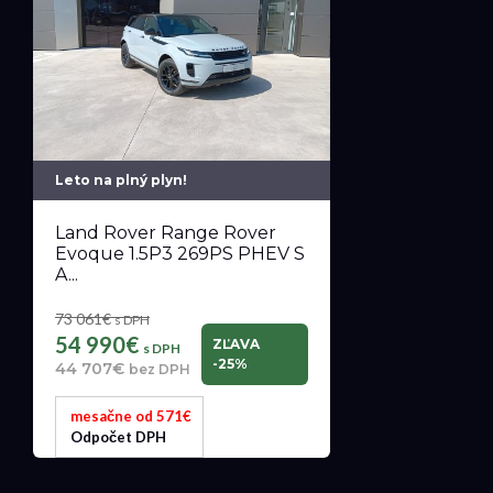
Leto na plný plyn!
Land Rover Range Rover
Evoque 1.5P3 269PS PHEV S
A...
73 061€
s DPH
54 990€
ZĽAVA
s DPH
-25%
44 707€
bez DPH
mesačne od 571€
Odpočet DPH