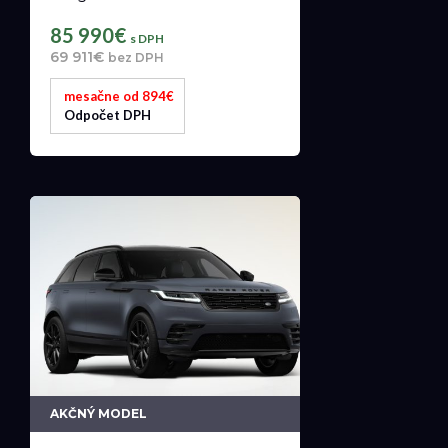
85 990€
s DPH
69 911€
bez DPH
mesačne od 894€
Odpočet DPH
AKČNÝ MODEL