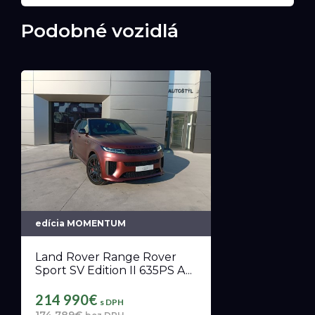
Podobné vozidlá
edícia MOMENTUM
Land Rover Range Rover
Sport SV Edition II 635PS A...
214 990€
s DPH
174 789€