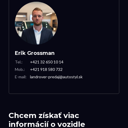
Erik Grossman
Tel.:
+421 32 650 10 14
Mob.:
+421 918 580 732
E-mail:
landrover-predaj@autostyl.sk
Chcem získať viac
informácií o vozidle