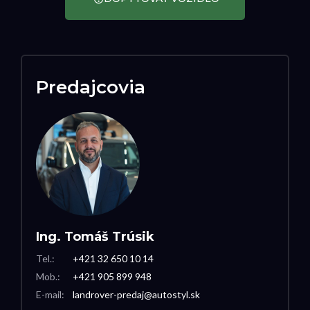
Predajcovia
Ing. Tomáš Trúsik
Tel.:
+421 32 650 10 14
Mob.:
+421 905 899 948
E-mail:
landrover-predaj@autostyl.sk