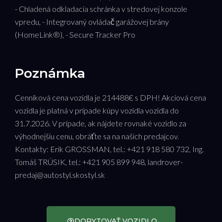
- Chladená odkladacia schránka v stredovej konzole
vpredu, - Integrovaný ovládač garážovej brány
(HomeLink®), - Secure Tracker Pro
Poznámka
Cenníková cena vozidla je 214488€ s DPH! Akciová cena
vozidla je platná v prípade kúpy vozidla vozidla do
31.7.2026. V prípade, ak nájdete rovnaké vozidlo za
výhodnejšiu cenu, obráťte sa na našich predajcov.
Kontakty: Erik GROSSMAN, tel.: +421 918 580 732, Ing.
Tomáš TRÚSIK, tel.: +421 905 899 948, landrover-
predaj@autostyl.skostyl.sk
DOPYTOVAŤ VOZIDLO