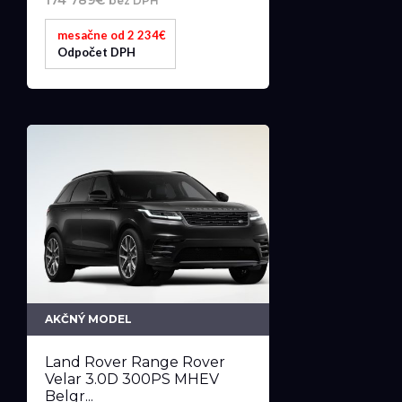
bez DPH
mesačne od 2 234€
Odpočet DPH
AKČNÝ MODEL
Land Rover Range Rover
Velar 3.0D 300PS MHEV
Belgr...