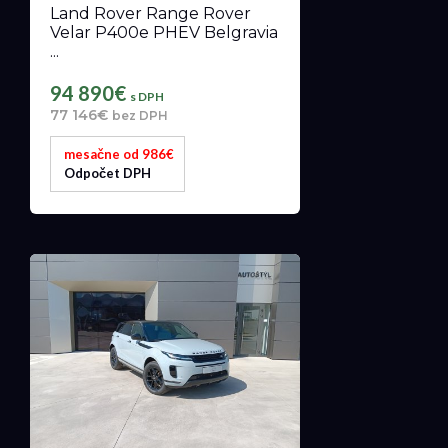
Land Rover Range Rover
Velar P400e PHEV Belgravia
...
94 890€
s DPH
77 146€
bez DPH
mesačne od 986€
Odpočet DPH