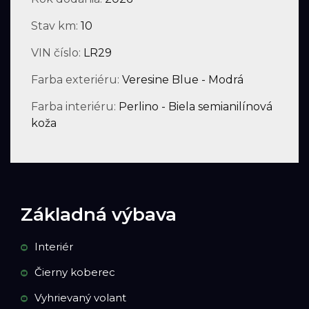
Stav km:
10
VIN číslo:
LR29
Farba exteriéru:
Veresine Blue - Modrá
Farba interiéru:
Perlino - Biela semianilínová
koža
Základná výbava
Interiér
Čierny koberec
Vyhrievaný volant