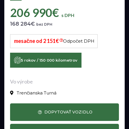
206 990€
s DPH
168 284€
bez DPH
mesačne od 2 151€
Odpočet DPH
5 rokov / 150 000 kilometrov
Vo výrobe
Trenčianska Turná
DOPYTOVAŤ VOZIDLO