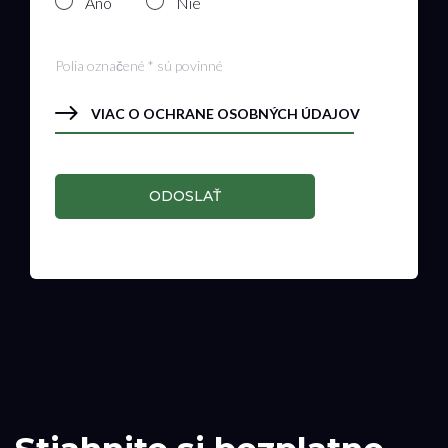
Áno
Nie
Polia označené * sú povinné
VIAC O OCHRANE OSOBNÝCH ÚDAJOV
ODOSLAŤ