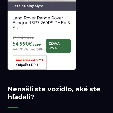
Leto na plný plyn!
Land Rover Range Rover
Evoque 1.5P3 269PS PHEV S
A...
73 061€
s DPH
54 990€
ZĽAVA
s DPH
-25%
44 707€
bez DPH
mesačne od 571€
Odpočet DPH
Nenašli ste vozidlo, aké ste
hľadali?