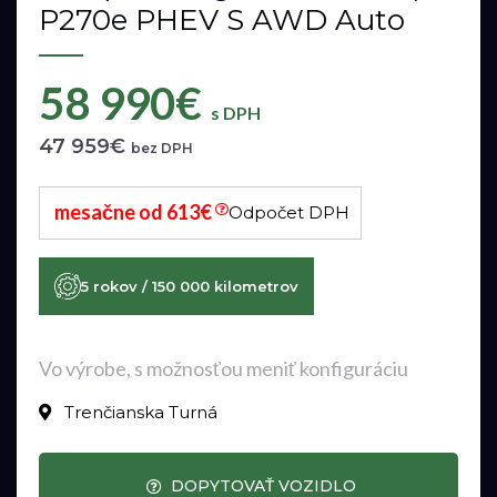
P270e PHEV S AWD Auto
58 990€
s DPH
47 959€
bez DPH
mesačne od 613€
Odpočet DPH
5 rokov / 150 000 kilometrov
Vo výrobe, s možnosťou meniť konfiguráciu
Trenčianska Turná
DOPYTOVAŤ VOZIDLO