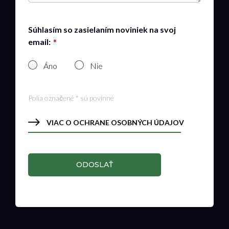
Súhlasím so zasielaním noviniek na svoj
email:
Áno
Nie
Polia označené * sú povinné
VIAC O OCHRANE OSOBNÝCH ÚDAJOV
ODOSLAŤ