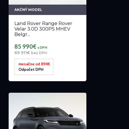
AKČNÝ MODEL
Land Rover Range Rover
Velar 3.0D 300PS MHEV
Belgr...
85 990€
s DPH
69 911€
bez DPH
mesačne od 894€
Odpočet DPH