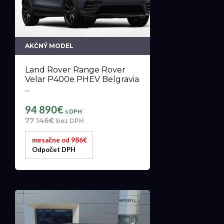
AKČNÝ MODEL
Land Rover Range Rover
Velar P400e PHEV Belgravia
...
94 890€
s DPH
77 146€
bez DPH
mesačne od 986€
Odpočet DPH