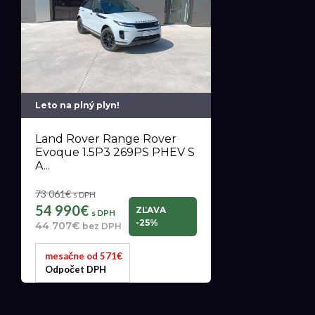
Leto na plný plyn!
Land Rover Range Rover
Evoque 1.5P3 269PS PHEV S
A...
73 061€
s DPH
54 990€
ZĽAVA
s DPH
-25%
44 707€
bez DPH
mesačne od 571€
Odpočet DPH