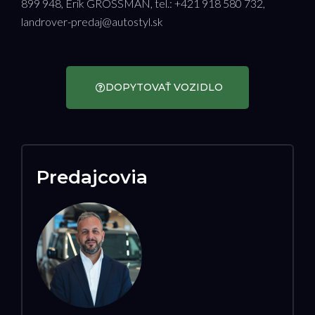
899 948, Erik GROSSMAN, tel.: +421 918 580 732,
landrover-predaj@autostyl.sk
DOPYTOVAŤ VOZIDLO
Predajcovia