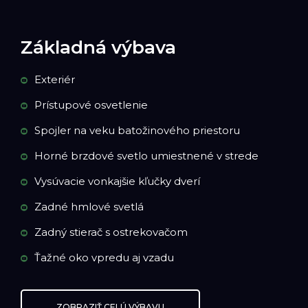
Základná výbava
Exteriér
Prístupové osvetlenie
Spojler na veku batožinového priestoru
Horné brzdové svetlo umiestnené v strede
Vysúvacie vonkajšie kľučky dverí
Zadné hmlové svetlá
Zadný stierač s ostrekovačom
Ťažné oko vpredu aj vzadu
ZOBRAZIŤ CELÚ VÝBAVU