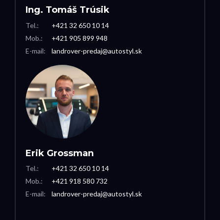
Ing. Tomáš Trúsik
Tel.:
+421 32 650 10 14
Mob.:
+421 905 899 948
E-mail:
landrover-predaj@autostyl.sk
Erik Grossman
Tel.:
+421 32 650 10 14
Mob.:
+421 918 580 732
E-mail:
landrover-predaj@autostyl.sk