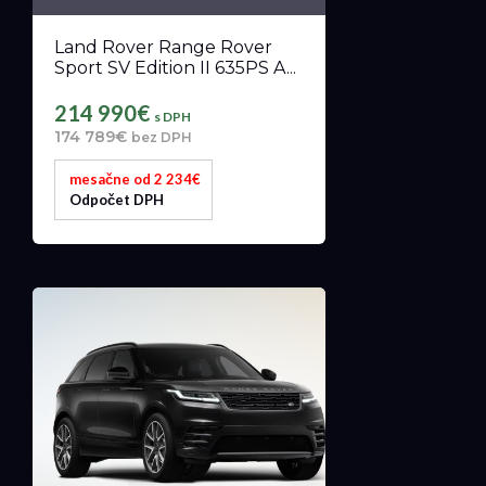
Land Rover Range Rover
Sport SV Edition II 635PS A...
214 990€
s DPH
174 789€
bez DPH
mesačne od 2 234€
Odpočet DPH