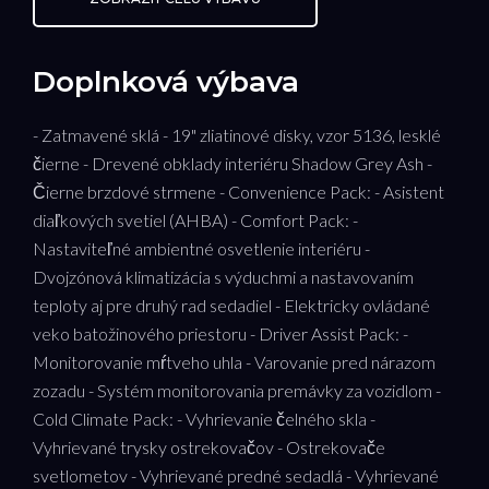
Doplnková výbava
- Zatmavené sklá - 19" zliatinové disky, vzor 5136, lesklé
čierne - Drevené obklady interiéru Shadow Grey Ash -
Čierne brzdové strmene - Convenience Pack: - Asistent
diaľkových svetiel (AHBA) - Comfort Pack: -
Nastaviteľné ambientné osvetlenie interiéru -
Dvojzónová klimatizácia s výduchmi a nastavovaním
teploty aj pre druhý rad sedadiel - Elektricky ovládané
veko batožinového priestoru - Driver Assist Pack: -
Monitorovanie mŕtveho uhla - Varovanie pred nárazom
zozadu - Systém monitorovania premávky za vozidlom -
Cold Climate Pack: - Vyhrievanie čelného skla -
Vyhrievané trysky ostrekovačov - Ostrekovače
svetlometov - Vyhrievané predné sedadlá - Vyhrievané