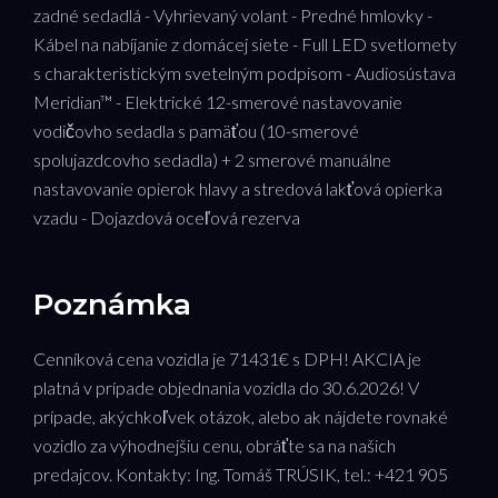
zadné sedadlá - Vyhrievaný volant - Predné hmlovky -
Kábel na nabíjanie z domácej siete - Full LED svetlomety
s charakteristickým svetelným podpisom - Audiosústava
Meridian™ - Elektrické 12-smerové nastavovanie
vodičovho sedadla s pamäťou (10-smerové
spolujazdcovho sedadla) + 2 smerové manuálne
nastavovanie opierok hlavy a stredová lakťová opierka
vzadu - Dojazdová oceľová rezerva
Poznámka
Cenníková cena vozidla je 71431€ s DPH! AKCIA je
platná v prípade objednania vozidla do 30.6.2026! V
prípade, akýchkoľvek otázok, alebo ak nájdete rovnaké
vozidlo za výhodnejšiu cenu, obráťte sa na našich
predajcov. Kontakty: Ing. Tomáš TRÚSIK, tel.: +421 905