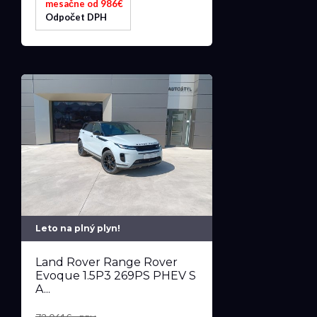
mesačne od 986€
Odpočet DPH
Leto na plný plyn!
Land Rover Range Rover
Evoque 1.5P3 269PS PHEV S
A...