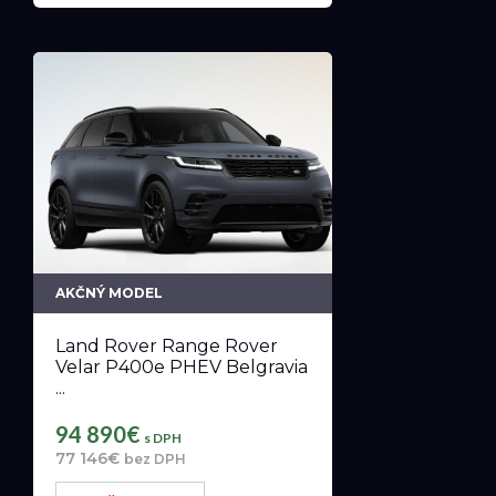
AKČNÝ MODEL
Land Rover Range Rover
Velar P400e PHEV Belgravia
...
94 890€
s DPH
77 146€
bez DPH