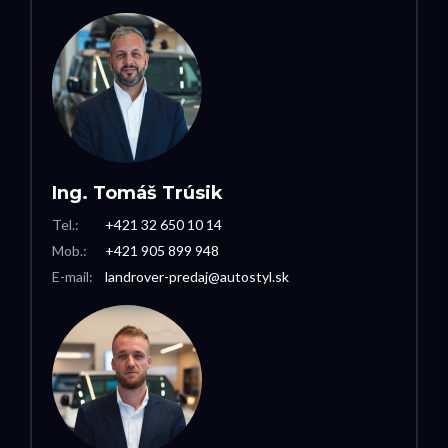
Ing. Tomáš Trúsik
Tel.:
+421 32 650 10 14
Mob.:
+421 905 899 948
E-mail:
landrover-predaj@autostyl.sk