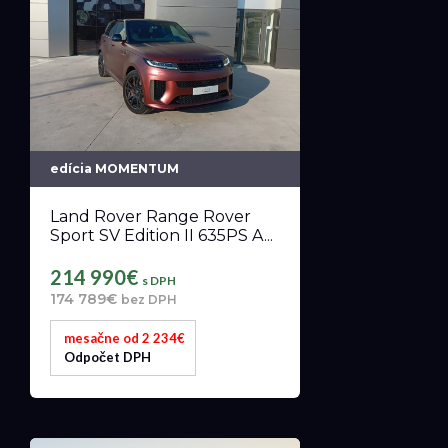
edícia MOMENTUM
Land Rover Range Rover
Sport SV Edition II 635PS A...
214 990€
s DPH
174 789€
bez DPH
mesačne od 2 234€
Odpočet DPH