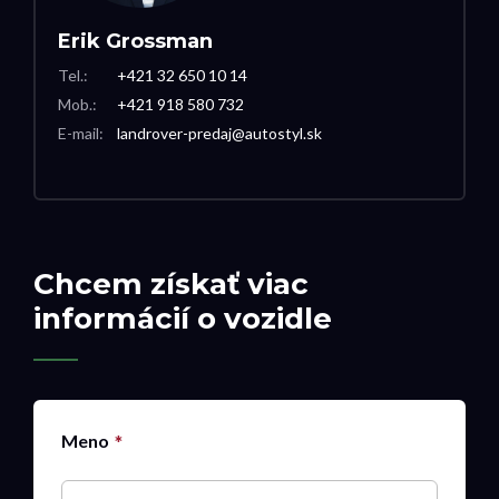
Erik Grossman
Tel.:
+421 32 650 10 14
Mob.:
+421 918 580 732
E-mail:
landrover-predaj@autostyl.sk
Chcem získať viac
informácií o vozidle
Meno