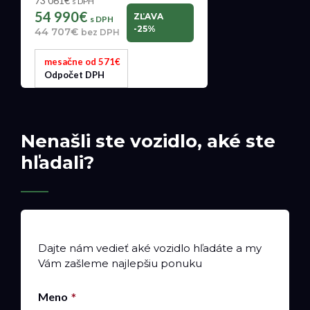
73 061€
s DPH
54 990€
ZĽAVA
s DPH
-25%
44 707€
bez DPH
mesačne od 571€
Odpočet DPH
Nenašli ste vozidlo, aké ste
hľadali?
Dajte nám vedieť aké vozidlo hľadáte a my
Vám zašleme najlepšiu ponuku
Meno