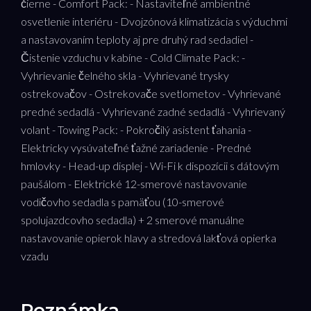
čierne - Comfort Pack: - Nastaviteľné ambientné
osvetlenie interiéru - Dvojzónová klimatizácia s výduchmi
a nastavovaním teploty aj pre druhý rad sedadiel -
Čistenie vzduchu v kabíne - Cold Climate Pack: -
Vyhrievanie čelného skla - Vyhrievané trysky
ostrekovačov - Ostrekovače svetlometov - Vyhrievané
predné sedadlá - Vyhrievané zadné sedadlá - Vyhrievaný
volant - Towing Pack: - Pokročilý asistent ťahania -
Elektricky vysúvateľné ťažné zariadenie - Predné
hmlovky - Head-up displej - Wi-Fi k dispozícii s dátovým
paušálom - Elektrické 12-smerové nastavovanie
vodičovho sedadla s pamäťou (10-smerové
spolujazdcovho sedadla) + 2 smerové manuálne
nastavovanie opierok hlavy a stredová lakťová opierka
vzadu
Poznámka