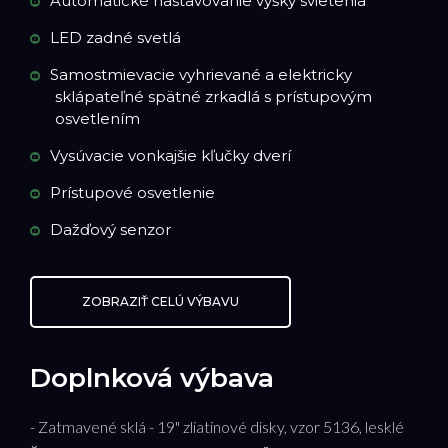
Automatické nastavovanie výšky svietenia
LED zadné svetlá
Samostmievacie vyhrievané a elektricky
sklápateľné spätné zrkadlá s prístupovým
osvetlením
Vysúvacie vonkajšie kľučky dverí
Prístupové osvetlenie
Dažďový senzor
ZOBRAZIŤ CELÚ VÝBAVU
Doplnková výbava
- Zatmavené sklá - 19" zliatinové disky, vzor 5136, lesklé