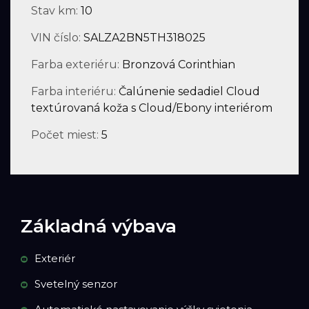
Stav km:
10
VIN číslo:
SALZA2BN5TH318025
Farba exteriéru:
Bronzová Corinthian
Farba interiéru:
Čalúnenie sedadiel Cloud
textúrovaná koža s Cloud/Ebony interiérom
Počet miest:
5
Základná výbava
Exteriér
Svetelný senzor