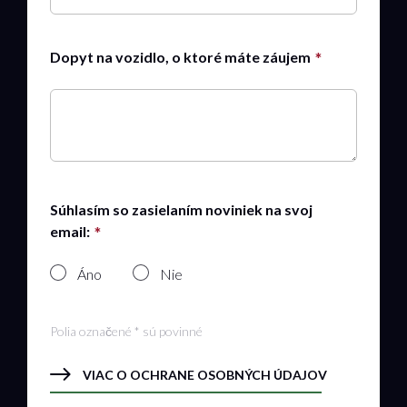
Dopyt na vozidlo, o ktoré máte záujem
Súhlasím so zasielaním noviniek na svoj
email:
Áno
Nie
Polia označené * sú povinné
VIAC O OCHRANE OSOBNÝCH ÚDAJOV