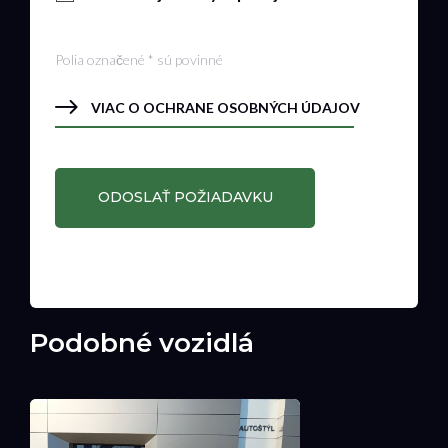
Polia označené * sú povinné
VIAC O OCHRANE OSOBNÝCH ÚDAJOV
Podobné vozidlá