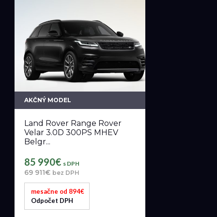
AKČNÝ MODEL
Land Rover Range Rover
Velar 3.0D 300PS MHEV
Belgr...
85 990€
s DPH
69 911€
bez DPH
mesačne od 894€
Odpočet DPH