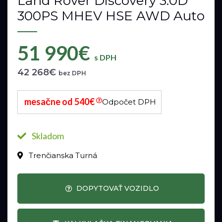
Land Rover Discovery 3.0D
300PS MHEV HSE AWD Auto
51 990€
s DPH
42 268€
bez DPH
mesačne od 540€
Odpočet DPH
Skladom
Trenčianska Turná
DOPYTOVAŤ VOZIDLO