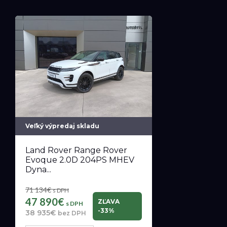
Veľký výpredaj skladu
Land Rover Range Rover
Evoque 2.0D 204PS MHEV
Dyna...
71 134€
s DPH
47 890€
ZĽAVA
s DPH
-33%
38 935€
bez DPH