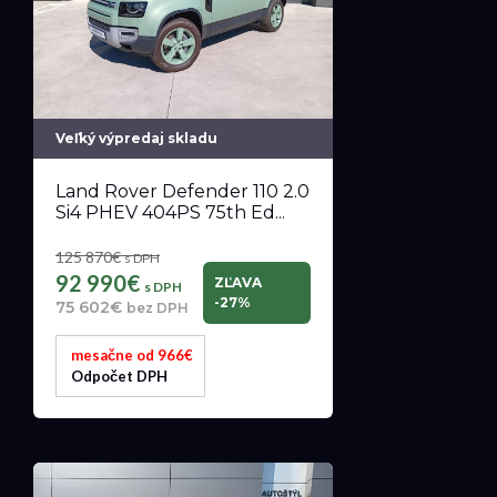
Veľký výpredaj skladu
Land Rover Defender 110 2.0
Si4 PHEV 404PS 75th Ed...
125 870€
s DPH
92 990€
ZĽAVA
s DPH
-27%
75 602€
bez DPH
mesačne od 966€
Odpočet DPH