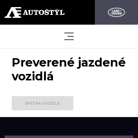
Preverené jazdené
vozidlá
SPÄŤ NA VOZIDLÁ