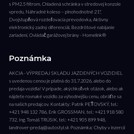
s PM2.5 filtrom, Chladená schránka v stredovej konzole
vpredu, Náhradné koleso – plnohodnotné 21",
Dvojstupňová rozdeľovacia prevodovka, Aktívny
elektronický zadný diferenciál, Bezdrôtové nabíjanie
zariadení, Ovládač garážovej brány - Homelink®
Poznámka
AKCIA - VÝPREDAJ SKLADU JAZDENÝCH VOZIDIEL
s uvedenou cenou je platná do 31.7.2026, alebo do
predaja vozidla! V prípade, akýchkoľvek otázok, alebo ak
nájdete rovnaké vozidlo za výhodnejšiu cenu, obráťte sa
na našich predajcov. Kontakty: Patrik PEŤOVSKÝ, tel.:
+421 948 132 786, Erik GROSSMAN, tel.: +421 918 580
732, Ing. Tomáš TRÚSIK, tel.: +421 905 899 948,
landrover-predaj@autostyl.sk Poznámka: Chyby v inzercii