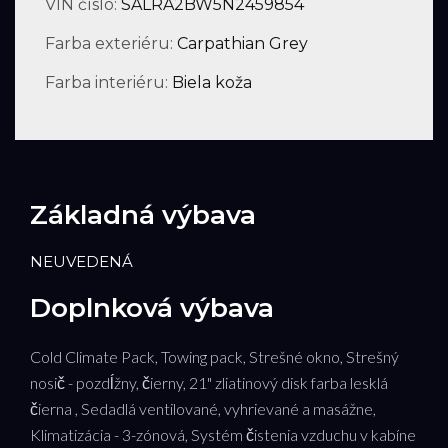
VIN číslo:
SALRA2BW5N2459854
Farba exteriéru:
Carpathian Grey
Farba interiéru:
Biela koža
Základná výbava
NEUVEDENÁ
Doplnková výbava
Cold Climate Pack, Towing pack, Strešné okno, Strešný
nosič - pozdĺžny, čierny, 21" zliatinový disk farba lesklá
čierna , Sedadlá ventilované, vyhrievané a masážne,
Klimatizácia - 3-zónová, Systém čistenia vzduchu v kabíne