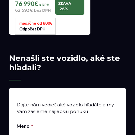
76 990€
ZĽAVA
s DPH
-26%
62 593€
bez DPH
mesačne od 800€
Odpočet DPH
Nenašli ste vozidlo, aké ste
hľadali?
Dajte nám vedieť aké vozidlo hľadáte a my
Vám zašleme najlepšiu ponuku
Meno