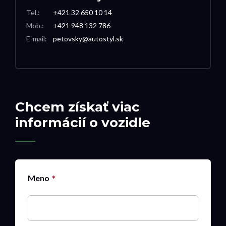
Tel.:
+421 32 650 10 14
Mob.:
+421 948 132 786
E-mail:
petovsky@autostyl.sk
Chcem získať viac
informácií o vozidle
Meno