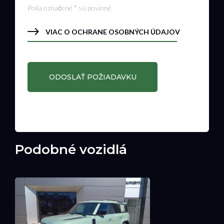
Polia označené * sú povinné
VIAC O OCHRANE OSOBNÝCH ÚDAJOV
Podobné vozidlá