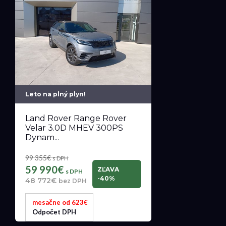
Leto na plný plyn!
Land Rover Range Rover
Velar 3.0D MHEV 300PS
Dynam...
99 355€
s DPH
59 990€
ZĽAVA
s DPH
-40%
48 772€
bez DPH
mesačne od 623€
Odpočet DPH