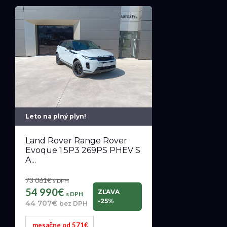
Leto na plný plyn!
Land Rover Range Rover
Evoque 1.5P3 269PS PHEV S
A...
73 061€
s DPH
54 990€
ZĽAVA
s DPH
-25%
44 707€
bez DPH
mesačne od 571€