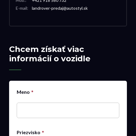
Mob.:
+421 918 580 732
E-mail:
landrover-predaj@autostyl.sk
Chcem získať viac
informácií o vozidle
Meno
Priezvisko