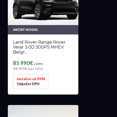
AKČNÝ MODEL
Land Rover Range Rover
Velar 3.0D 300PS MHEV
Belgr...
85 990€
s DPH
69 911€
bez DPH
mesačne od 894€
Odpočet DPH