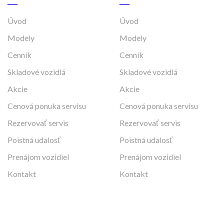
Úvod
Úvod
Modely
Modely
Cenník
Cenník
Skladové vozidlá
Skladové vozidlá
Akcie
Akcie
Cenová ponuka servisu
Cenová ponuka servisu
Rezervovať servis
Rezervovať servis
Poistná udalosť
Poistná udalosť
Prenájom vozidiel
Prenájom vozidiel
Kontakt
Kontakt