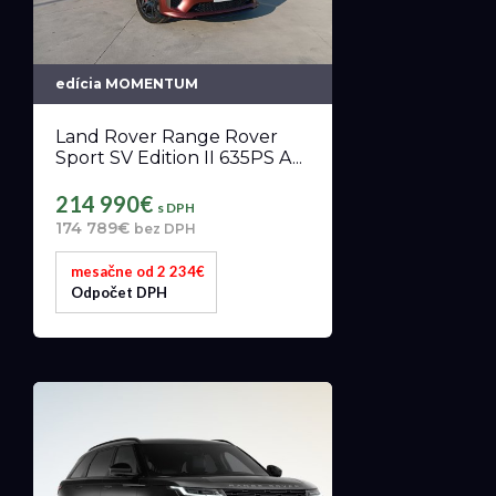
edícia MOMENTUM
Land Rover Range Rover
Sport SV Edition II 635PS A...
214 990€
s DPH
174 789€
bez DPH
mesačne od 2 234€
Odpočet DPH