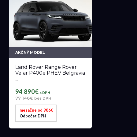
AKČNÝ MODEL
Land Rover Range Rover
Velar P400e PHEV Belgravia
...
94 890€
s DPH
77 146€
bez DPH
mesačne od 986€
Odpočet DPH