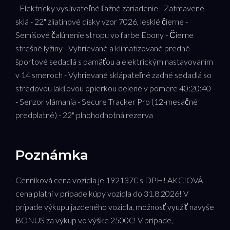
- Elektricky vysúvateľné ťažné zariadenie - Zatmavené
sklá - 22" zliatinové disky vzor 7026, lesklé čierne -
Semišové čalúnenie stropu vo farbe Ebony - Čierne
strešné lyžiny - Vyhrievané a klimatizované predné
športové sedadlá s pamäťou a elektrickým nastavovaním
v 14 smeroch - Vyhrievané sklápateľné zadné sedadlá so
stredovou lakťovou opierkou delené v pomere 40:20:40
- Senzor vlámania - Secure Tracker Pro (12-mesačné
predplatné) - 22" plnohodnotná rezerva
Poznámka
Cenníková cena vozidla je 192137€ s DPH! AKCIOVÁ
cena platní v prípade kúpy vozidla do 31.8.2026! V
prípade výkupu jazdeného vozidla, možnosť využiť navyše
BONUS za výkup vo výške 2500€! V prípade,