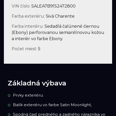
VIN číslo:
SALEA7B91S2472800
Farba exteriéru:
Sivá Charente
Farba interiéru:
Sedadlá čalúnené čiernou
(Ebony) perforovanou semianilínovou kožou
a interiér vo farbe Ebony
Počet miest:
5
Základná výbava
Prvky exteriéru:
Balík exteriéru vo farbe Satin Moonlight,
Spodná časť predného a zadného nárazníka vo