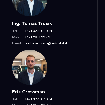
Ing. Tomáš Trúsik
Tel.:
+421 32 650 10 14
Mob.:
+421 905 899 948
E-mail:
landrover-predaj@autostyl.sk
Erik Grossman
Tel.:
+421 32 650 10 14