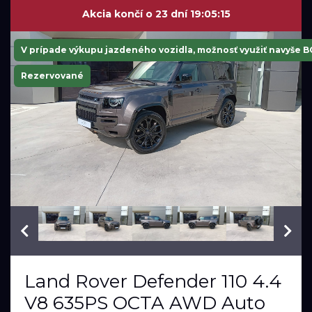
Akcia končí o
23 dní 19:05:14
V prípade výkupu jazdeného vozidla, možnosť využiť navyše 
Rezervované
VIN: SALEA7B91S2472800
Land Rover Defender 110 4.4
V8 635PS OCTA AWD Auto