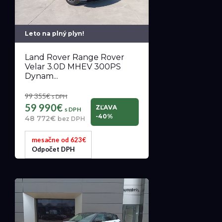
Leto na plný plyn!
Land Rover Range Rover
Velar 3.0D MHEV 300PS
Dynam...
99 355€
s DPH
59 990€
ZĽAVA
s DPH
-40%
48 772€
bez DPH
mesačne od 623€
Odpočet DPH