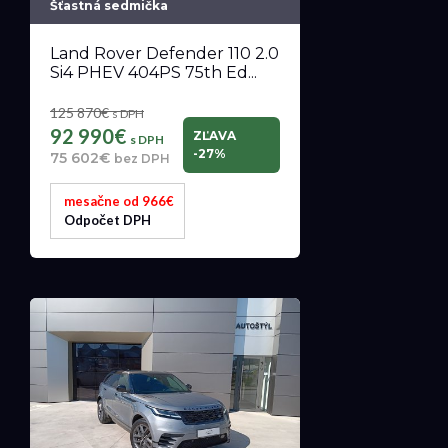
Šťastná sedmička
Land Rover Defender 110 2.0
Si4 PHEV 404PS 75th Ed...
125 870€
s DPH
92 990€
ZĽAVA
s DPH
-27%
75 602€
bez DPH
mesačne od 966€
Odpočet DPH