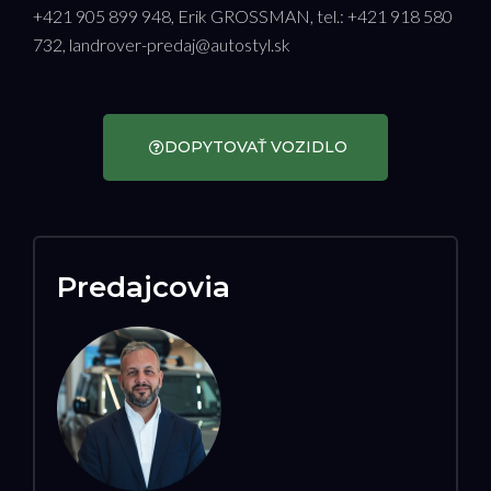
+421 905 899 948, Erik GROSSMAN, tel.: +421 918 580
732, landrover-predaj@autostyl.sk
DOPYTOVAŤ VOZIDLO
Predajcovia