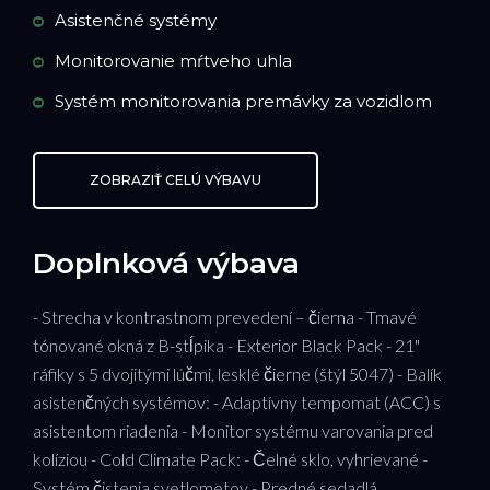
Asistenčné systémy
Monitorovanie mŕtveho uhla
Systém monitorovania premávky za vozidlom
ZOBRAZIŤ CELÚ VÝBAVU
Doplnková výbava
- Strecha v kontrastnom prevedení – čierna - Tmavé
tónované okná z B-stĺpika - Exterior Black Pack - 21"
ráfiky s 5 dvojitými lúčmi, lesklé čierne (štýl 5047) - Balík
asistenčných systémov: - Adaptívny tempomat (ACC) s
asistentom riadenia - Monitor systému varovania pred
kolíziou - Cold Climate Pack: - Čelné sklo, vyhrievané -
Systém čistenia svetlometov - Predné sedadlá,