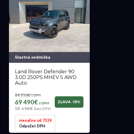
Šťastná sedmička
Land Rover Defender 90
3.0D 250PS MHEV S AWD
Auto
84 956€
s DPH
69 490€
ZĽAVA -19%
s DPH
56 496€
bez DPH
mesačne od 722€
Odpočet DPH