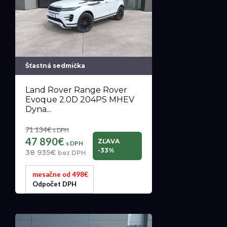
Šťastná sedmička
Land Rover Range Rover
Evoque 2.0D 204PS MHEV
Dyna...
71 134€
s DPH
47 890€
ZĽAVA
s DPH
-33%
38 935€
bez DPH
mesačne od 498€
Odpočet DPH