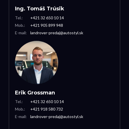
Ing. Tomáš Trúsik
Tel.:
+421 32 650 10 14
Mob.:
+421 905 899 948
E-mail:
landrover-predaj@autostyl.sk
Erik Grossman
Tel.:
+421 32 650 10 14
Mob.:
+421 918 580 732
E-mail:
landrover-predaj@autostyl.sk