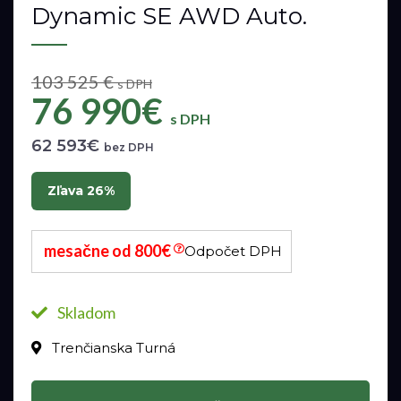
Dynamic SE AWD Auto.
103 525 €
s DPH
76 990€
s DPH
62 593€
bez DPH
Zľava 26%
mesačne od 800€
Odpočet DPH
Skladom
Trenčianska Turná