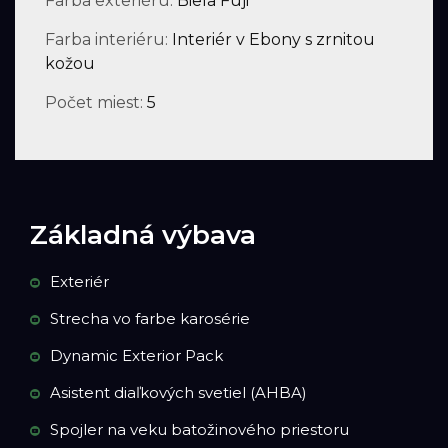
Farba exteriéru:
Biela Fuji
Farba interiéru:
Interiér v Ebony s zrnitou
kožou
Počet miest:
5
Základná výbava
Exteriér
Strecha vo farbe karosérie
Dynamic Exterior Pack
Asistent diaľkových svetiel (AHBA)
Spojler na veku batožinového priestoru