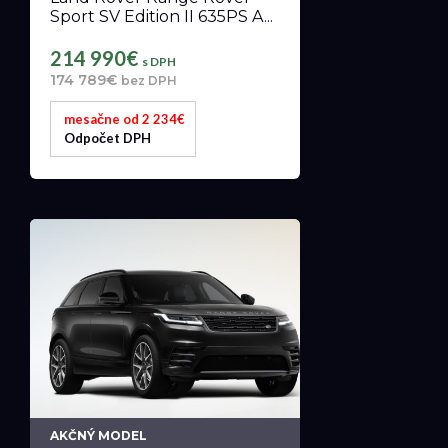
Sport SV Edition II 635PS A...
214 990€
s DPH
174 789€
bez DPH
mesačne od 2 234€
Odpočet DPH
AKČNÝ MODEL