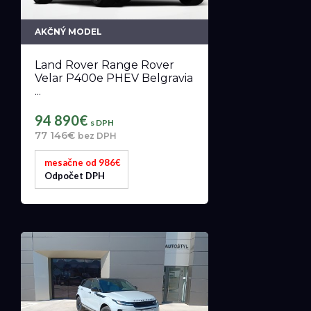
AKČNÝ MODEL
Land Rover Range Rover
Velar P400e PHEV Belgravia
...
94 890€
s DPH
77 146€
bez DPH
mesačne od 986€
Odpočet DPH