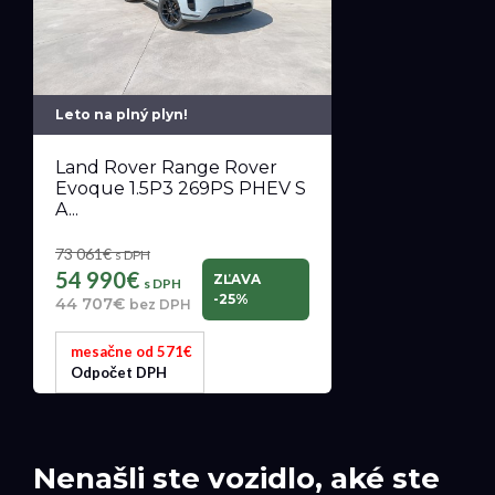
Leto na plný plyn!
Land Rover Range Rover
Evoque 1.5P3 269PS PHEV S
A...
73 061€
s DPH
54 990€
ZĽAVA
s DPH
-25%
44 707€
bez DPH
mesačne od 571€
Odpočet DPH
Nenašli ste vozidlo, aké ste