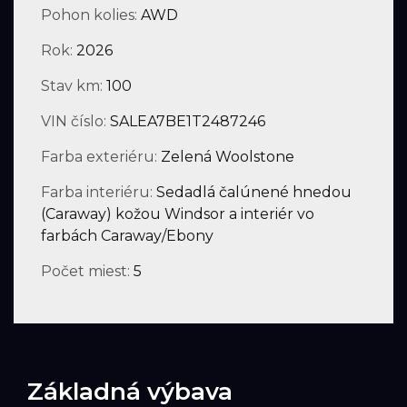
Pohon kolies:
AWD
Rok:
2026
Stav km:
100
VIN číslo:
SALEA7BE1T2487246
Farba exteriéru:
Zelená Woolstone
Farba interiéru:
Sedadlá čalúnené hnedou
(Caraway) kožou Windsor a interiér vo
farbách Caraway/Ebony
Počet miest:
5
Základná výbava