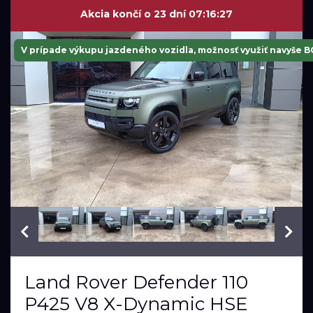
Akcia končí o
23 dní 07:16:26
V prípade výkupu jazdeného vozidla, možnosť využiť navyše 
VIN: SALEA7BE1T2487246
Land Rover Defender 110
P425 V8 X-Dynamic HSE