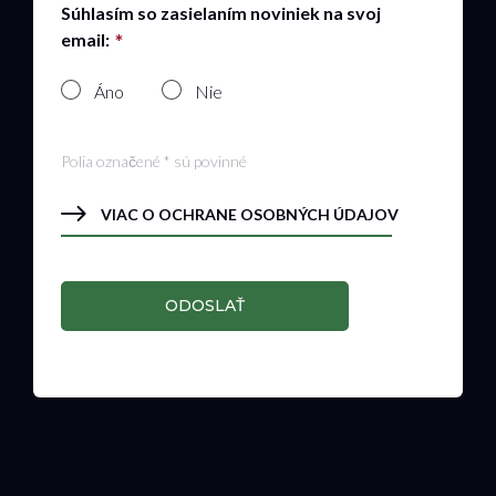
Súhlasím so zasielaním noviniek na svoj
email:
Áno
Nie
Polia označené * sú povinné
VIAC O OCHRANE OSOBNÝCH ÚDAJOV
ODOSLAŤ