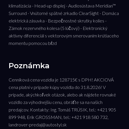
klimatizácia - Head-up displej - Audiosústava Meridian™
Surround - Vnútorné spätné zrkadlo ClearSight - Domáca
elektrická zásuvka - Bezpečnostné skrutky kolies -
Zámok rezervného kolesa (5 lúčový) - Elektronický
aktívny diferenciál s vektorovým smerovaním krútiaceho
momentu pomocou bŕzd
Poznámka
Cenníková cena vozidla je 128715€ s DPH! AKCIOVÁ
cena platní v prípade kúpy vozidla do 31.8.2026! V
prípade, akýchkoľvek otázok, alebo ak nájdete rovnaké
vozidlo za výhodnejšiu cenu, obráťte sa na našich
predajcov. Kontakty: Ing. Tomáš TRÚSIK, tel.: +421 905
899 948, Erik GROSSMAN, tel.: +421 918 580 732,
landrover-predaj@autostyl.sk