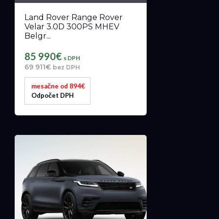
Land Rover Range Rover
Velar 3.0D 300PS MHEV
Belgr...
85 990€
s DPH
69 911€
bez DPH
mesačne od 894€
Odpočet DPH