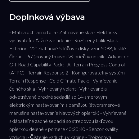
Doplnková výbava
- Matná ochranná fólia - Zatmavené sklá - Elektricky
vysúvateľné ťažné zariadenie - Rozšírený balík Black
Exterior - 22" zliatinové 5-lúčové disky, vzor 5098, lesklé
čierne - Práškovaný tmavosivý priečny nosník - Advanced
Off-Road Capability Pack: - All Terrain Progress Control
(ATPC) - Terrain Response 2 - Konfigurovateľný systém
Terrain Response - Cold Climate Pack: - Vyhrievanie
čelného skla - Vyhrievaný volant - Vyhrievané a
odvetrávané predné sedadlá so 14-smerovým
elektrickým nastavovaním s pamäťou (štvorsmerové
manuálne nastavovanie hlavových opierok) - Vyhrievané
sklápateľné zadné sedadlá so stredovou lakťovou
opierkou delené v pomere 40:20:40 - Senzor kvality
vzduchu - Čistenie vzduchu v kabíne - Trojzónová