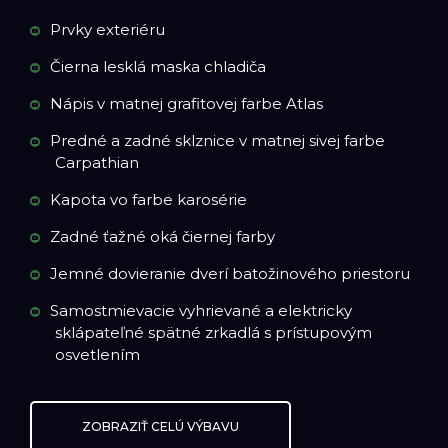
Prvky exteriéru
Čierna lesklá maska chladiča
Nápis v matnej grafitovej farbe Atlas
Predné a zadné sklznice v matnej sivej farbe
Carpathian
Kapota vo farbe karosérie
Zadné ťažné oká čiernej farby
Jemné dovieranie dverí batožinového priestoru
Samostmievacie vyhrievané a elektricky
sklápateľné spätné zrkadlá s prístupovým
osvetlením
ZOBRAZIŤ CELÚ VÝBAVU