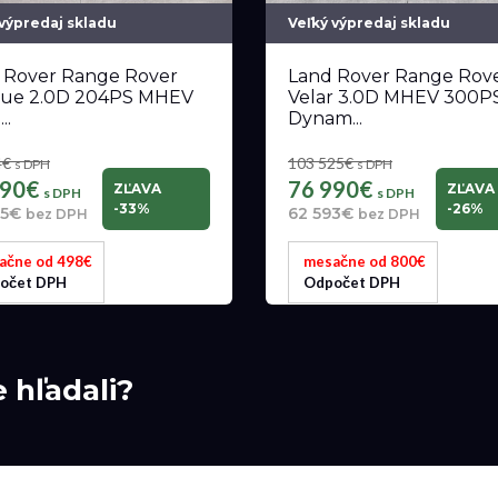
 výpredaj skladu
Veľký výpredaj skladu
 Rover Range Rover
Land Rover Range Rov
ue 2.0D 204PS MHEV
Velar 3.0D MHEV 300P
..
Dynam...
4€
103 525€
s DPH
s DPH
890€
76 990€
ZĽAVA
ZĽAVA
s DPH
s DPH
-33%
-26%
35€
62 593€
bez DPH
bez DPH
ačne od 498€
mesačne od 800€
očet DPH
Odpočet DPH
e hľadali?