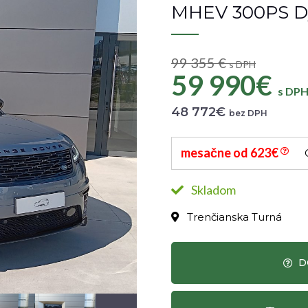
MHEV 300PS D
99 355 €
s DPH
59 990€
s DP
48 772€
bez DPH
mesačne od 623€
Skladom
Trenčianska Turná