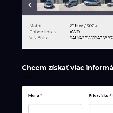
Motor:
221kW / 300k
Pohon kolies:
AWD
VIN číslo:
SALYA2BW6RA36887
Chcem získať viac informác
Meno
Priezvisko