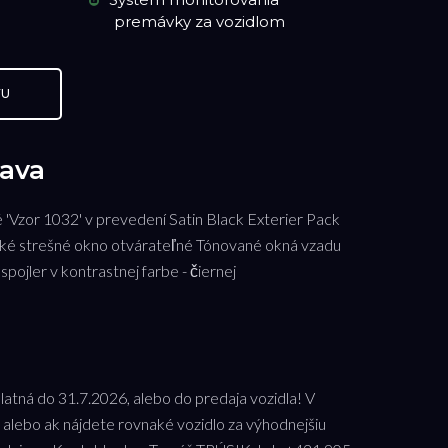
premávky za vozidlom
VU
ava
é 'Vzor 1032' v prevedení Satin Black Exterier Pack
ké strešné okno otvárateľné Tónované okná vzadu
pojler v kontrastnej farbe - čiernej
atná do 31.7.2026, alebo do predaja vozidla! V
 alebo ak nájdete rovnaké vozidlo za výhodnejšiu