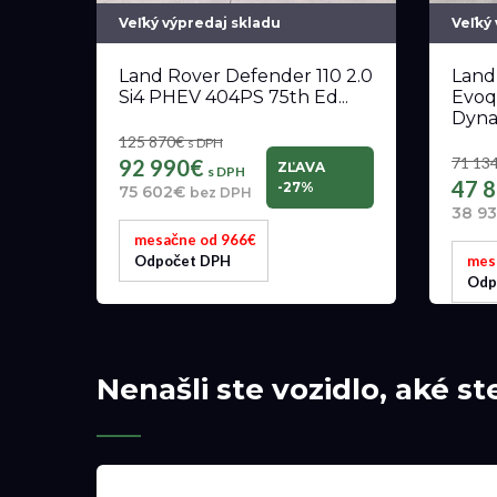
Veľký výpredaj skladu
Veľký
Land Rover Defender 110 2.0
Land
Si4 PHEV 404PS 75th Ed...
Evoq
Dyna.
125 870€
s DPH
71 13
92 990€
ZĽAVA
s DPH
47 
-27%
75 602€
bez DPH
38 9
mesačne od 966€
Odpočet DPH
mes
Odp
Nenašli ste vozidlo, aké st