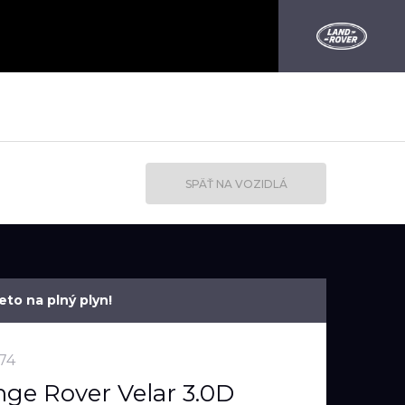
SPÄŤ NA VOZIDLÁ
eto na plný plyn!
74
ge Rover Velar 3.0D