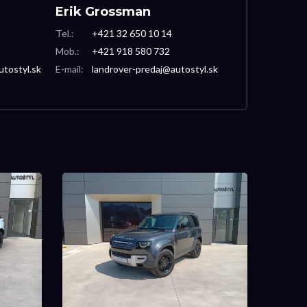
Erik Grossman
Tel.:
+421 32 650 10 14
Mob.:
+421 918 580 732
utostyl.sk
E-mail:
landrover-predaj@autostyl.sk