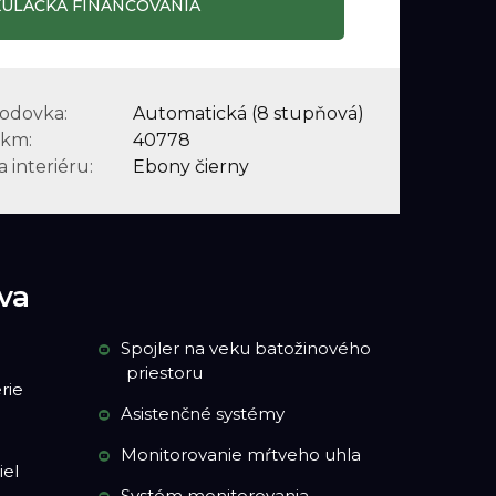
ULAČKA FINANCOVANIA
odovka:
Automatická (8 stupňová)
 km:
40778
 interiéru:
Ebony čierny
va
Spojler na veku batožinového
priestoru
rie
Asistenčné systémy
Monitorovanie mŕtveho uhla
iel
Systém monitorovania