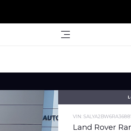
L
VIN: SALYA2BW6RA3688
Land Rover Ran