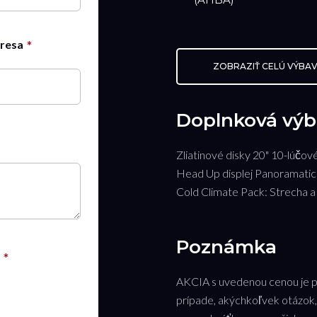
dresa
ZOBRAZIŤ CELÚ VÝBA
Doplnková výb
Zliatinové disky 20" 10-lúčov
Head Up displej Panoramatic
Cold Climate Pack: Strecha a s
Poznámka
AKCIA s uvedenou cenou je pl
prípade, akýchkoľvek otázok,