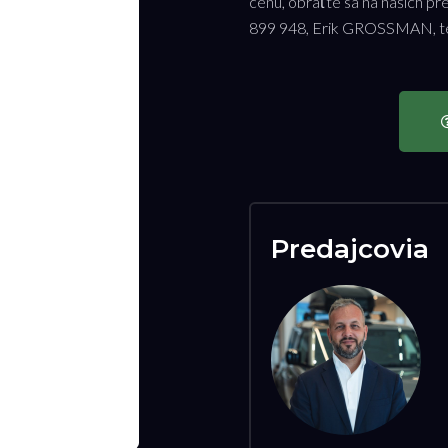
cenu, obráťte sa na našich pr
899 948, Erik GROSSMAN, tel
Predajcovia