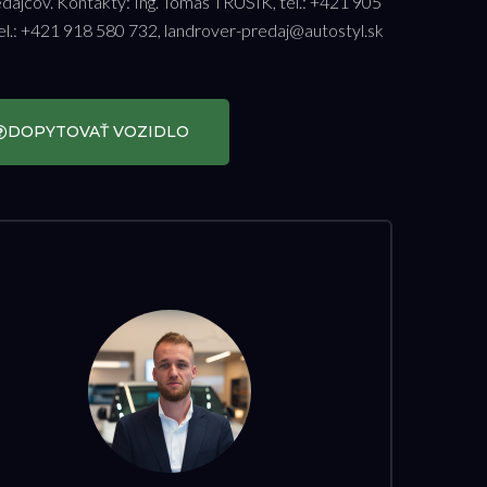
edajcov. Kontakty: Ing. Tomáš TRÚSIK, tel.: +421 905
.: +421 918 580 732, landrover-predaj@autostyl.sk
DOPYTOVAŤ VOZIDLO