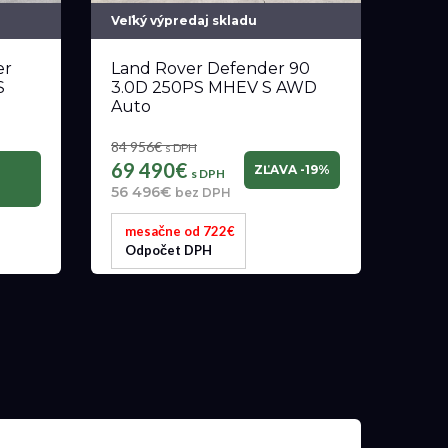
Veľký výpredaj skladu
er
Land Rover Defender 90
S
3.0D 250PS MHEV S AWD
Auto
84 956€
s DPH
69 490€
ZĽAVA -19%
s DPH
56 496€
bez DPH
mesačne od 722€
Odpočet DPH