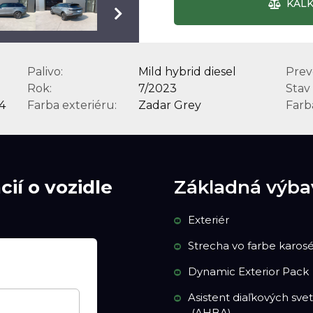
KALK
Palivo:
Mild hybrid diesel
Prev
Rok:
7/2023
Stav
4
Farba exteriéru:
Zadar Grey
Farba
ií o vozidle
Základná výba
Exteriér
Strecha vo farbe karosé
Dynamic Exterior Pack
Asistent diaľkových svet
(AHBA)