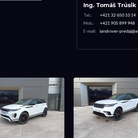
Ing. Tomáš Trúsik
Tel.:
+421 32 650 10 14
Mob.:
+421 905 899 948
E-mail:
landrover-predaj@a