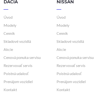
DACIA
NISSAN
Úvod
Úvod
Modely
Modely
Cenník
Cenník
Skladové vozidlá
Skladové vozidlá
Akcie
Akcie
Cenová ponuka servisu
Cenová ponuka servisu
Rezervovať servis
Rezervovať servis
Poistná udalosť
Poistná udalosť
Prenájom vozidiel
Prenájom vozidiel
Kontakt
Kontakt