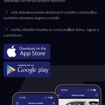
objednajte do servisu jedným dotykom
Značka
vždy aktuálna ponuka skladových vozidiel s možnosťou
rýchleho odoslania záujmu o vozidlo
Dacia
všetky dôležité novinky zo sveta značiek Volvo, Jaguar a
Land Rover
Model
všetky
Pobočka
Bratislava
Trenčianska Turná
Trnava
Akciová ponuka