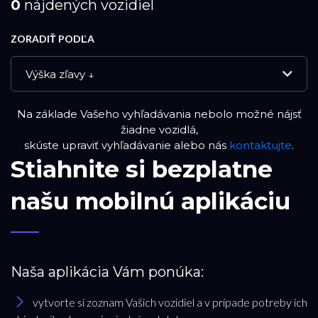
0
nájdených vozidiel
ZORADIŤ PODĽA
Výška zľavy ↓
Na základe Vašeho vyhľadávania nebolo možné nájsť
NOVÉ VOZIDLÁ
žiadne vozidlá,
skúste upraviť vyhľadávanie alebo nás
kontaktujte
.
Stiahnite si bezplatne
DEMO VOZIDLÁ
našu mobilnú aplikáciu
APPROVED VOZIDLÁ
PREVERENÉ JAZDENÉ VOZIDLÁ
Naša aplikácia Vám ponúka:
RESET FILTRA
vytvorte si zoznam Vašich vozidiel a v prípade potreby ich