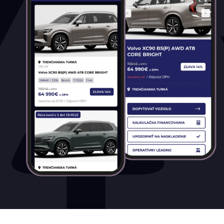
všetky
Palivo
Benzín
Benzín+LPG
Diesel
Elektromobil
Hybrid
Mild hybrid benzín
Mild hybrid diesel
Plugin hybrid
Prevodovka