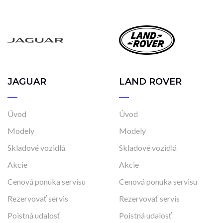
Automatická
Automatická – bezstupňová
Manuálna
Najazdené kilometre
0 km
26 000 km
JAGUAR
LAND ROVER
Úvod
Úvod
Rok výroby
Modely
Modely
2023
2025
Skladové vozidlá
Skladové vozidlá
Akcie
Akcie
Cena
Cenová ponuka servisu
Cenová ponuka servisu
14 990 €
52 490 €
Rezervovať servis
Rezervovať servis
Poistná udalosť
Poistná udalosť