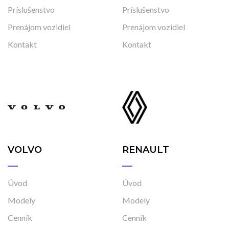
Stav
Príslušenstvo
Príslušenstvo
Na ceste
Prenájom vozidiel
Prenájom vozidiel
Skladom
Kontakt
Kontakt
Vo výrobe
Vo výrobe, s možnosťou meniť konfiguráciu
VOLVO
RENAULT
Úvod
Úvod
Modely
Modely
Cenník
Cenník