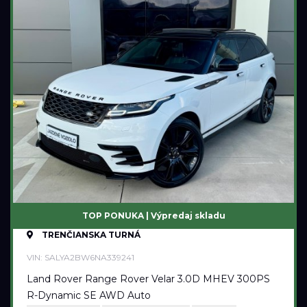
Palivo
Benzín
Benzín+LPG
Diesel
Elektromobil
Hybrid
Mild hybrid benzín
Mild hybrid diesel
Plugin hybrid
TOP PONUKA | Výpredaj skladu
Prevodovka
TRENČIANSKA TURNÁ
Automatická
VIN: SALYA2BW6NA339241
Automatická – bezstupňová
Land Rover Range Rover Velar 3.0D MHEV 300PS
Manuálna
R-Dynamic SE AWD Auto