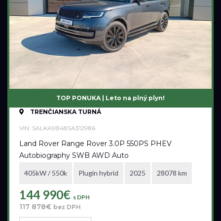
TOP PONUKA | Leto na plný plyn!
TRENČIANSKA TURNÁ
VIN: SALKA9B48SA312986
Land Rover Range Rover 3.0P 550PS PHEV
Autobiography SWB AWD Auto
405kW / 550k
Plugin hybrid
2025
28078 km
144 990€
s DPH
117 878€
bez DPH