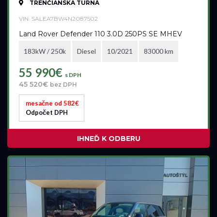
TRENČIANSKA TURNÁ
VIN: SALEA7BW4N2087502
Land Rover Defender 110 3.0D 250PS SE MHEV
183kW / 250k
Diesel
10/2021
83000 km
55 990€
s DPH
45 520€
bez DPH
mesačne od 582€
Odpočet DPH
IHNEĎ K ODBERU