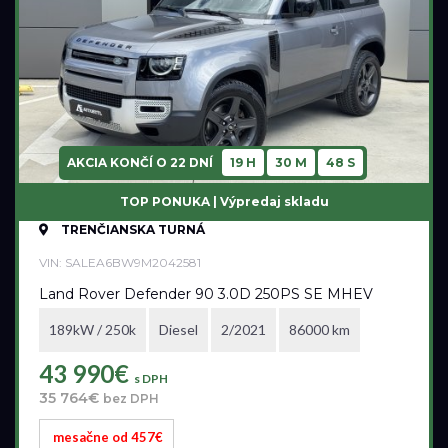
AKCIA KONČÍ O
22 DNÍ
19 H
30 M
47 S
TOP PONUKA | Výpredaj skladu
TRENČIANSKA TURNÁ
VIN: SALEA6BW9M2042581
Land Rover Defender 90 3.0D 250PS SE MHEV
189kW / 250k
Diesel
2/2021
86000 km
43 990€
s DPH
35 764€
bez DPH
mesačne od 457€