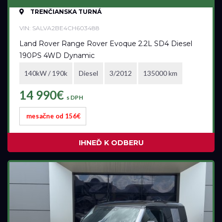
TRENČIANSKA TURNÁ
VIN: SALVA2BE4CH603488
Land Rover Range Rover Evoque 2.2L SD4 Diesel
190PS 4WD Dynamic
140kW / 190k
Diesel
3/2012
135000 km
14 990€
s DPH
mesačne od 156€
IHNEĎ K ODBERU