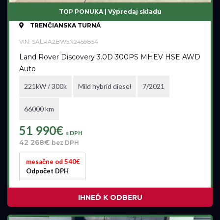
Ford
TOP PONUKA | Výpredaj skladu
TRENČIANSKA TURNÁ
VIN: SALRA2BW5N2459854
Model
Land Rover Discovery 3.0D 300PS MHEV HSE AWD
Auto
všetky
221kW / 300k
Mild hybrid diesel
7/2021
Pobočka
66000 km
Bratislava
51 990€
s DPH
Trenčianska Turná
42 268€
bez DPH
Trnava
mesačne od 540€
Odpočet DPH
Akciová ponuka
IHNEĎ K ODBERU
všetky