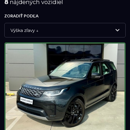
8
nájdených vozidiel
ZORADIŤ PODĽA
Výška zľavy ↓
NOVÉ VOZIDLÁ
DEMO VOZIDLÁ
APPROVED VOZIDLÁ
PREVERENÉ JAZDENÉ VOZIDLÁ
Značka