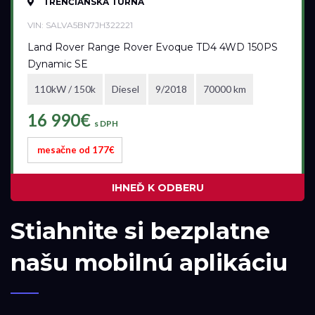
TRENČIANSKA TURNÁ
VIN: SALVA5BN7JH322221
Land Rover Range Rover Evoque TD4 4WD 150PS
Dynamic SE
110kW / 150k
Diesel
9/2018
70000 km
16 990€
s DPH
mesačne od 177€
IHNEĎ K ODBERU
Stiahnite si bezplatne
našu mobilnú aplikáciu