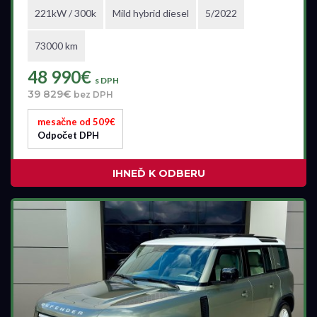
221kW / 300k
Mild hybrid diesel
5/2022
Najazdené kilometre
73000 km
0 km
58 185 km
48 990€
s DPH
39 829€
bez DPH
Rok výroby
mesačne od 509€
2020
2023
Odpočet DPH
IHNEĎ K ODBERU
Cena
24 990 €
54 990 €
Stav
Na ceste
Skladom