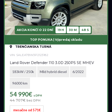
Vo výrobe
Vo výrobe, s možnosťou meniť konfiguráciu
AKCIA KONČÍ O
22 DNÍ
19 H
30 M
47 S
TOP PONUKA | Výpredaj skladu
TRENČIANSKA TURNÁ
VIN: SALEA7BW3P2123182
Land Rover Defender 110 3.0D 250PS SE MHEV
183kW / 250k
Mild hybrid diesel
6/2022
96000 km
54 990€
s DPH
44 707€
bez DPH
mesačne od 571€