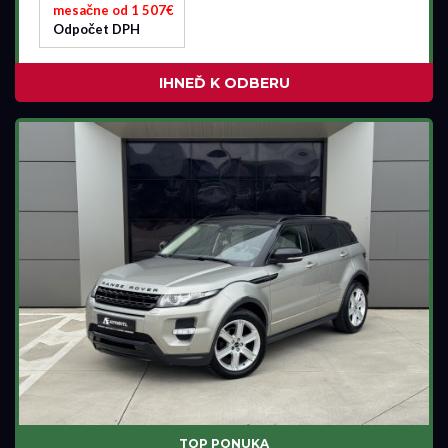
mesačne od 1 507€
Odpočet DPH
IHNEĎ K ODBERU
TOP PONUKA