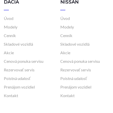
DACIA
NISSAN
Úvod
Úvod
Modely
Modely
Cenník
Cenník
Skladové vozidlá
Skladové vozidlá
Akcie
Akcie
Cenová ponuka servisu
Cenová ponuka servisu
Rezervovať servis
Rezervovať servis
Poistná udalosť
Poistná udalosť
Prenájom vozidiel
Prenájom vozidiel
Kontakt
Kontakt