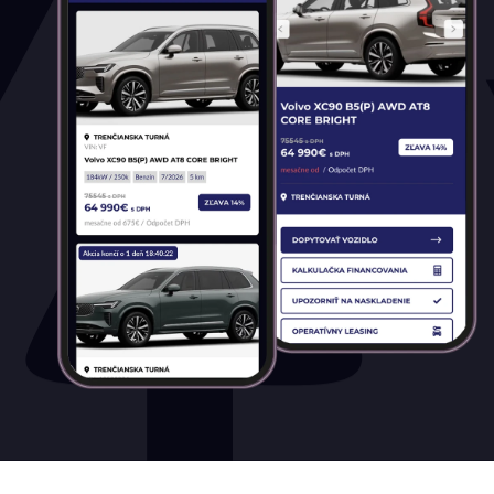
všetky
Palivo
Benzín
Benzín+LPG
Diesel
Elektromobil
Hybrid
Mild hybrid benzín
Mild hybrid diesel
Plugin hybrid
Prevodovka