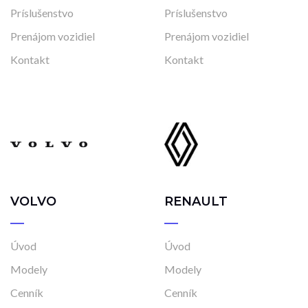
Stav
Príslušenstvo
Príslušenstvo
Na ceste
Prenájom vozidiel
Prenájom vozidiel
Skladom
Kontakt
Kontakt
Vo výrobe
Vo výrobe, s možnosťou meniť konfiguráciu
VOLVO
RENAULT
Úvod
Úvod
Modely
Modely
Cenník
Cenník