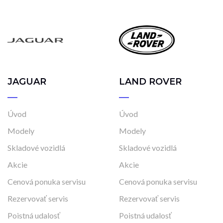
Automatická
Automatická – bezstupňová
Manuálna
Najazdené kilometre
0 km
205 000 km
JAGUAR
LAND ROVER
Úvod
Úvod
Rok výroby
Modely
Modely
2018
2023
Skladové vozidlá
Skladové vozidlá
Akcie
Akcie
Cena
Cenová ponuka servisu
Cenová ponuka servisu
17 490 €
44 990 €
Rezervovať servis
Rezervovať servis
Poistná udalosť
Poistná udalosť