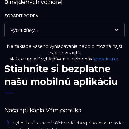
0
nájdených vozidiel
ZORADIŤ PODĽA
Výška zľavy ↓
Na základe Vašeho vyhľadávania nebolo možné nájsť
NOVÉ VOZIDLÁ
žiadne vozidlá,
skúste upraviť vyhľadávanie alebo nás
kontaktujte
.
Stiahnite si bezplatne
DEMO VOZIDLÁ
našu mobilnú aplikáciu
APPROVED VOZIDLÁ
PREVERENÉ JAZDENÉ VOZIDLÁ
Naša aplikácia Vám ponúka:
RESET FILTRA
vytvorte si zoznam Vašich vozidiel a v prípade potreby ich