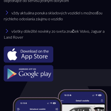
objednajte do servisu jedným dotykom
Značka
vždy aktuálna ponuka skladových vozidiel s možnosťou
rýchleho odoslania záujmu o vozidlo
Jaguar
všetky dôležité novinky zo sveta značiek Volvo, Jaguar a
Land Rover
Model
všetky
Pobočka
Bratislava
Trenčianska Turná
Trnava
Akciová ponuka