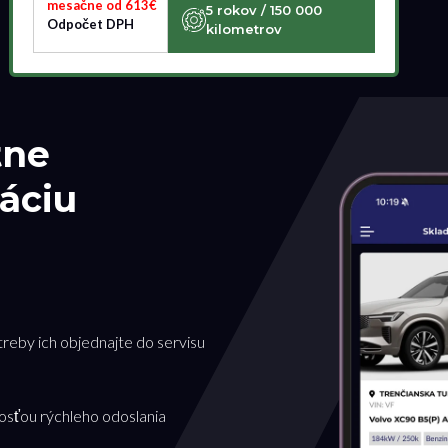
mesačne od 613€
5 rokov / 150 000
Odpočet DPH
kilometrov
tne
áciu
treby ich objednajte do servisu
osťou rýchleho odoslania