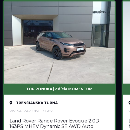
TOP PONUKA | edícia MOMENTUM
TRENČIANSKA TURNÁ
VIN: SALZA2BN5TH318025
Land Rover Range Rover Evoque 2.0D
163PS MHEV Dynamic SE AWD Auto