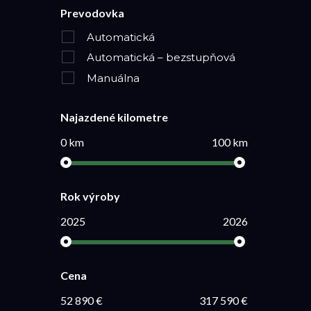
Prevodovka
Automatická
Automatická – bezstupňová
Manuálna
Najazdené kilometre
0 km
100 km
Rok výroby
2025
2026
Cena
52 890 €
317 590 €