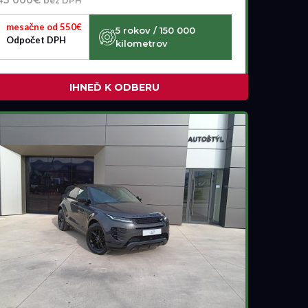
bez DPH
mesačne od 550€
5 rokov / 150 000
Odpočet DPH
kilometrov
IHNEĎ K ODBERU