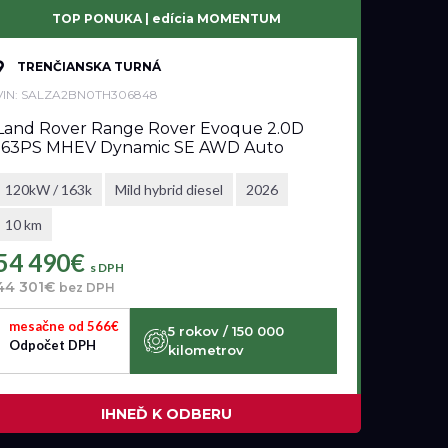
TOP PONUKA | edícia MOMENTUM
TRENČIANSKA TURNÁ
VIN: SALZA2BN0TH306848
Land Rover Range Rover Evoque 2.0D
163PS MHEV Dynamic SE AWD Auto
120kW / 163k
Mild hybrid diesel
2026
10 km
54 490€
s DPH
44 301€
bez DPH
mesačne od 566€
5 rokov / 150 000
Odpočet DPH
kilometrov
IHNEĎ K ODBERU