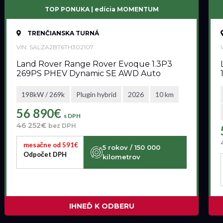
TOP PONUKA | edícia MOMENTUM
TRENČIANSKA TURNÁ
VIN: SALZA2BT6TH302107
Land Rover Range Rover Evoque 1.3P3
269PS PHEV Dynamic SE AWD Auto
198kW / 269k
Plugin hybrid
2026
10 km
56 890€
s DPH
46 252€
bez DPH
mesačne od 591€
5 rokov / 150 000
Odpočet DPH
kilometrov
IHNEĎ K ODBERU