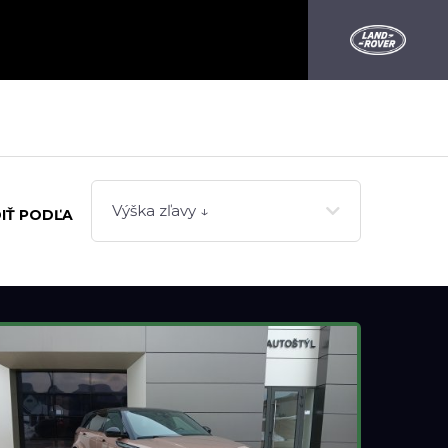
Výška zľavy ↓
IŤ PODĽA