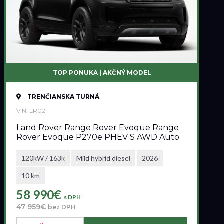
TOP PONUKA | AKČNÝ MODEL
TRENČIANSKA TURNÁ
VIN: LR02
Land Rover Range Rover Evoque Range
Rover Evoque P270e PHEV S AWD Auto
120kW / 163k
Mild hybrid diesel
2026
10 km
58 990€
s DPH
47 959€
bez DPH