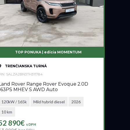
TOP PONUKA | edícia MOMENTUM
TRENČIANSKA TURNÁ
VIN: SALZA2BN3TH311784
Land Rover Range Rover Evoque 2.0D
163PS MHEV S AWD Auto
120kW / 165k
Mild hybrid diesel
2026
10 km
52 890€
s DPH
43 000€