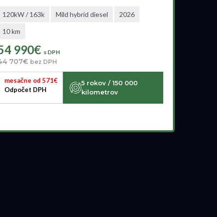
120kW / 163k
Mild hybrid diesel
2026
10 km
54 990€
s DPH
44 707€
bez DPH
mesačne od 571€
5 rokov / 150 000
Odpočet DPH
kilometrov