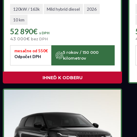
120kW / 163k
Mild hybrid diesel
2026
10 km
52 890€
s DPH
43 000€
bez DPH
mesačne od 550€
5 rokov / 150 000
Odpočet DPH
kilometrov
IHNEĎ K ODBERU