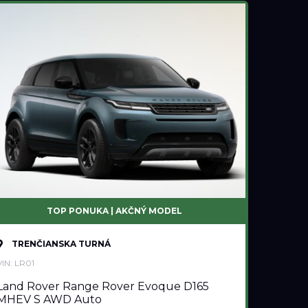
TOP PONUKA | AKČNÝ MODEL
TRENČIANSKA TURNÁ
VIN: LR01
Land Rover Range Rover Evoque D165
MHEV S AWD Auto