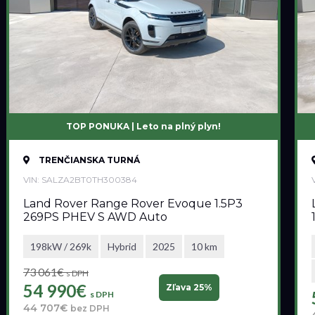
TOP PONUKA | Leto na plný plyn!
TRENČIANSKA TURNÁ
VIN: SALZA2BT0TH300384
Land Rover Range Rover Evoque 1.5P3
269PS PHEV S AWD Auto
198kW / 269k
Hybrid
2025
10 km
73 061€
s DPH
54 990€
Zľava 25%
s DPH
44 707€
bez DPH