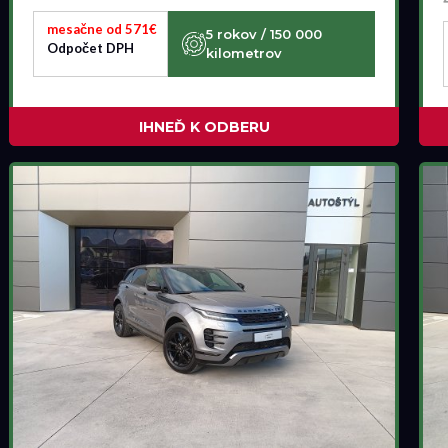
mesačne od 571€
5 rokov / 150 000
Odpočet DPH
kilometrov
IHNEĎ K ODBERU