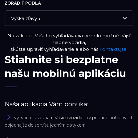
ZORADIŤ PODĽA
Výška zľavy ↓
Na základe Vašeho vyhľadávania nebolo možné nájsť
NOVÉ VOZIDLÁ
žiadne vozidlá,
skúste upraviť vyhľadávanie alebo nás
kontaktujte
.
Stiahnite si bezplatne
DEMO VOZIDLÁ
našu mobilnú aplikáciu
APPROVED VOZIDLÁ
PREVERENÉ JAZDENÉ VOZIDLÁ
Naša aplikácia Vám ponúka:
RESET FILTRA
vytvorte si zoznam Vašich vozidiel a v prípade potreby ich
objednajte do servisu jedným dotykom