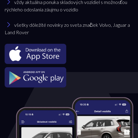
Značka
vždy aktuálna ponuka skladových vozidiel s možnosťou
rýchleho odoslania záujmu o vozidlo
Land Rover
všetky dôležité novinky zo sveta značiek Volvo, Jaguar a
Land Rover
Model
všetky
Akciová ponuka
všetky
Palivo
Benzín
Benzín+LPG