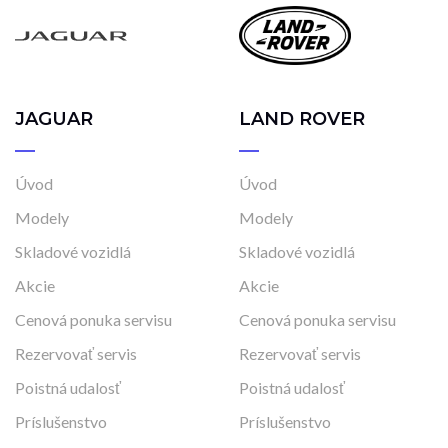
Rok výroby
2025
2025
JAGUAR
LAND ROVER
Cena
Úvod
Úvod
52 890 €
222 890 €
Modely
Modely
Skladové vozidlá
Skladové vozidlá
Stav
Akcie
Akcie
Na ceste
Cenová ponuka servisu
Cenová ponuka servisu
Skladom
Rezervovať servis
Rezervovať servis
Vo výrobe
Poistná udalosť
Poistná udalosť
Vo výrobe, s možnosťou meniť konfiguráciu
Príslušenstvo
Príslušenstvo