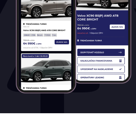
Diesel
Elektromobil
Hybrid
Mild hybrid benzín
Mild hybrid diesel
Plugin hybrid
Prevodovka
Automatická
Automatická – bezstupňová
Manuálna
Najazdené kilometre
0 km
98 km