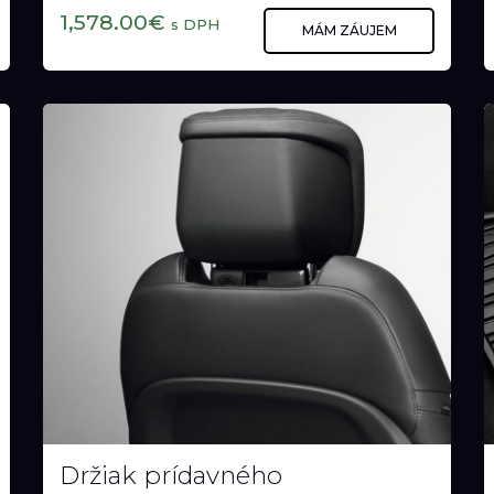
Strešný box (Land Rover)
Strešný box (Land Rover)
1,578.00€
s DPH
MÁM ZÁUJEM