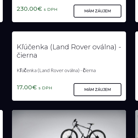
230.00€
s DPH
MÁM ZÁUJEM
Kľúčenka (Land Rover oválna) -