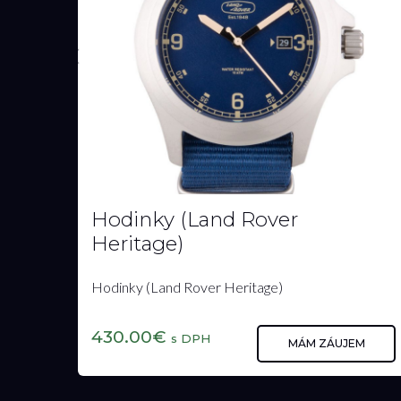
Šálka (Land Rover) - biela
15.00€
s DPH
MÁM ZÁUJEM