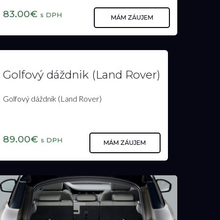
83.00€
s DPH
MÁM ZÁUJEM
Golfový dáždnik (Land Rover)