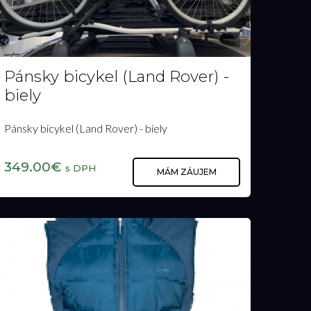
Pánsky bicykel (Land Rover) -
biely