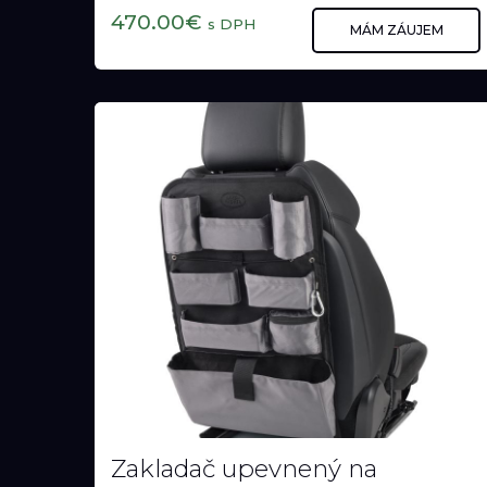
Strešné nosníky (Range Rover
Evoque)
Strešné nosníky (Range Rover Evoque)
470.00€
s DPH
MÁM ZÁUJEM