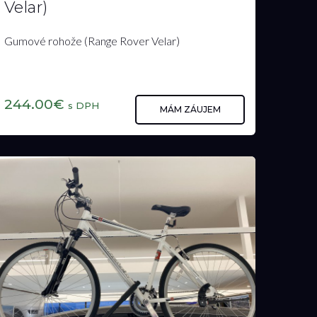
Gumové rohože (Range Rover
Velar)
Gumové rohože (Range Rover Velar)
244.00€
s DPH
MÁM ZÁUJEM