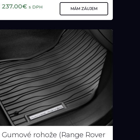
Držiak iPad Air (Land Rover)
Držiak iPad Air (Land Rover)
237.00€
s DPH
MÁM ZÁUJEM