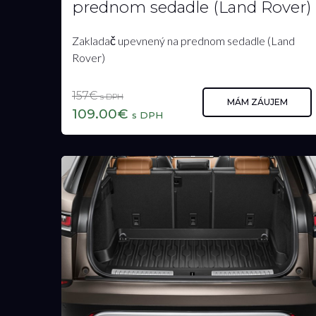
Zakladač upevnený na
prednom sedadle (Land Rover)
Zakladač upevnený na prednom sedadle (Land
Rover)
157€
s DPH
MÁM ZÁUJEM