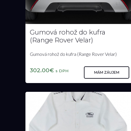
109.00€
s DPH
Gumová rohož do kufra
(Range Rover Velar)