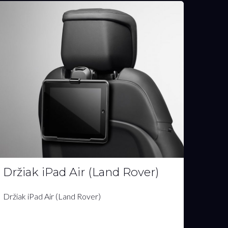
Sieťka do kufra (Range Rover
Evoque)
Sieťka do kufra (Range Rover Evoque)
187.00€
s DPH
MÁM ZÁUJEM