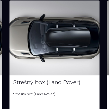
Nosič bicykla (uchytenie o
koleso)
Nosič bicykla (uchytenie o koleso)
268.00€
s DPH
MÁM ZÁUJEM