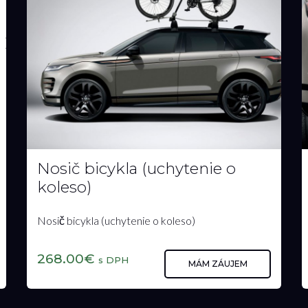
čierna
Kľúčenka (Land Rover oválna) - čierna
17.00€
s DPH
MÁM ZÁUJEM