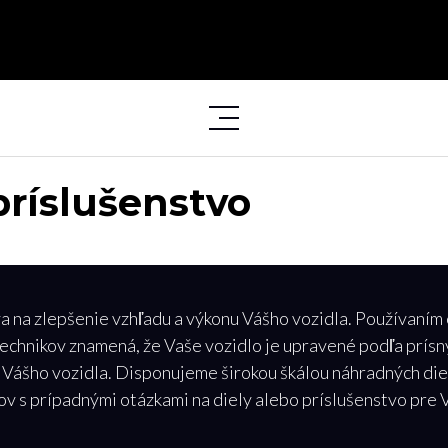
príslušenstvo
a zlepšenie vzhľadu a výkonu Vášho vozidla. Používaním or
 technikov znamená, že Vaše vozidlo je upravené podľa pr
 Vášho vozidla. Disponujeme širokou škálou náhradných die
lov s prípadnými otázkami na diely alebo príslušenstvo p