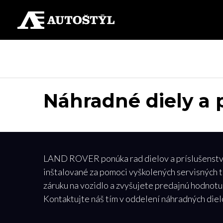
Náhradné diely a 
LAND ROVER ponúka rad dielov a príslušenstva n
inštalované za pomoci vyškolených servisných
záruku na vozidlo a zvyšujete predajnú hodnotu
Kontaktujte náš tím v oddelení náhradných die