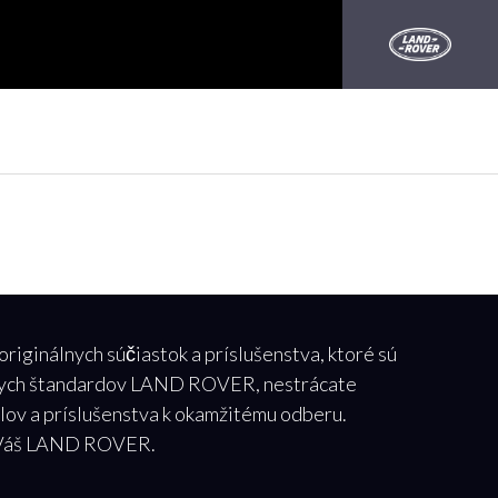
iginálnych súčiastok a príslušenstva, ktoré sú
ísnych štandardov LAND ROVER, nestrácate
lov a príslušenstva k okamžitému odberu.
re Váš LAND ROVER.