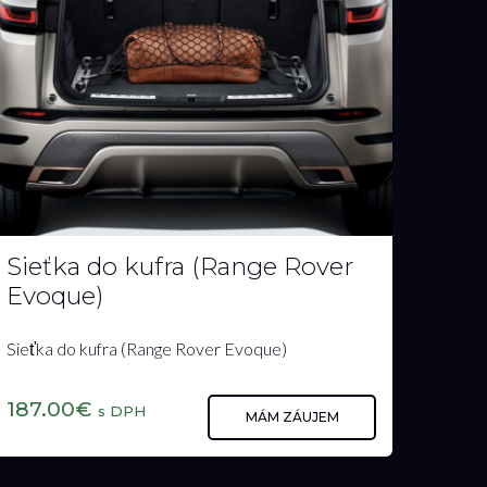
Golfový dáždnik (Land Rover)
89.00€
s DPH
MÁM ZÁUJEM