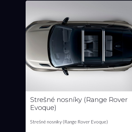
Hodinky (Land Rover
Heritage)
Hodinky (Land Rover Heritage)
430.00€
s DPH
MÁM ZÁUJEM