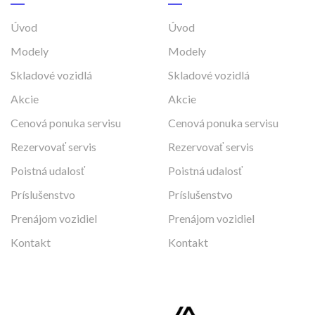
Vešiak (Land Rover)
Vešiak (Land Rover)
127.00€
s DPH
MÁM ZÁUJEM