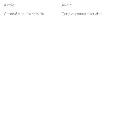
Naša aplikácia Vám ponúka:
vytvorte si zoznam Vašich vozidiel a v prípade potreby ich
objednajte do servisu jedným dotykom
vždy aktuálna ponuka skladových vozidiel s možnosťou
rýchleho odoslania záujmu o vozidlo
všetky dôležité novinky zo sveta značiek Volvo, Jaguar a
Land Rover