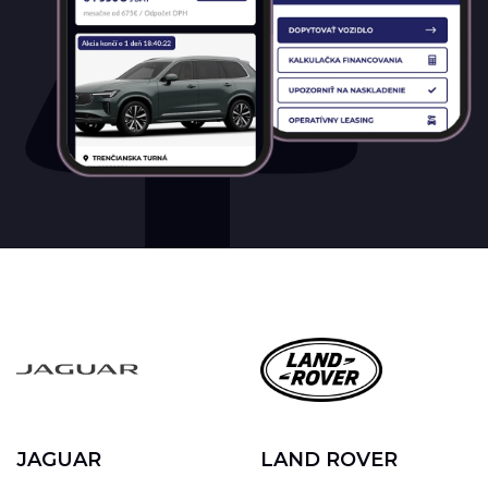
Gumová rohož do kufra (Range
Rover Velar)
Gumová rohož do kufra (Range Rover Velar)
302.00€
s DPH
MÁM ZÁUJEM