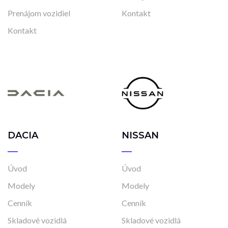
Pánsky bicykel (Land Rover) - biely
349.00€
s DPH
MÁM ZÁUJEM
ĎALŠIE PRODUKTY
Stiahnite si bezplatne
našu mobilnú aplikáciu