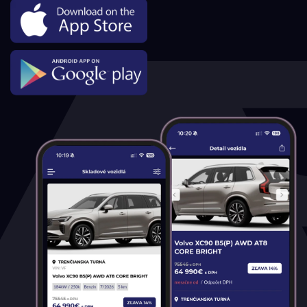
Gumové rohože (Range Rover
Velar)
Gumové rohože (Range Rover Velar)
244.00€
s DPH
MÁM ZÁUJEM