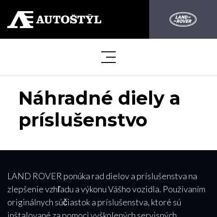
Náhradné diely a
príslušenstvo
LAND ROVER ponúka rad dielov a príslušenstva na
zlepšenie vzhľadu a výkonu Vášho vozidla. Používaním
originálnych súčiastok a príslušenstva, ktoré sú
inštalované za pomoci vyškolených servisných