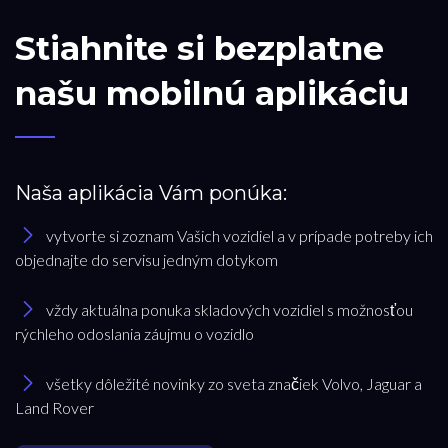
Držiak prídavného príslušenstva (Land Rover)
43.00€
s DPH
MÁM ZÁUJEM