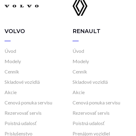
Pánsky bicykel (Land Rover) - biely