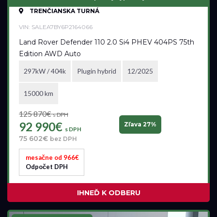
TRENČIANSKA TURNÁ
VIN: SALEA7BY6P2164066
Land Rover Defender 110 2.0 Si4 PHEV 404PS 75th
Edition AWD Auto
297kW / 404k
Plugin hybrid
12/2025
15000 km
125 870€
s DPH
92 990€
Zľava 27%
s DPH
75 602€
bez DPH
mesačne od 966€
Odpočet DPH
IHNEĎ K ODBERU