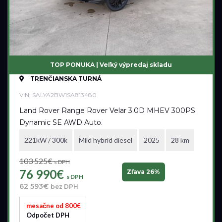
TOP PONUKA | Veľký výpredaj skladu
TRENČIANSKA TURNÁ
VIN: SALYA2BW1SA813480
Land Rover Range Rover Velar 3.0D MHEV 300PS
Dynamic SE AWD Auto.
221kW / 300k
Mild hybrid diesel
2025
28 km
103 525€
s DPH
76 990€
Zľava 26%
s DPH
62 593€
bez DPH
mesačne od 800€
Odpočet DPH