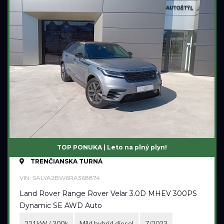
Mild hybrid benzín
Mild hybrid diesel
Plugin hybrid
Prevodovka
Automatická
Automatická – bezstupňová
Manuálna
Najazdené kilometre
TOP PONUKA | Leto na plný plyn!
TRENČIANSKA TURNÁ
0 km
40 778 km
VIN: SALYA2BW6RA368874
Land Rover Range Rover Velar 3.0D MHEV 300PS
Rok výroby
Dynamic SE AWD Auto
2023
2026
221kW / 300k
Mild hybrid diesel
7/2023