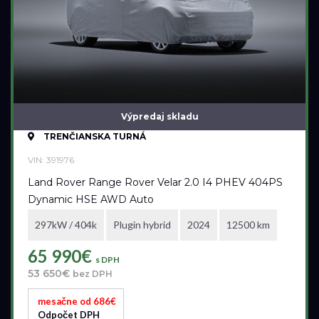
Výpredaj skladu
TRENČIANSKA TURNÁ
VIN: 391976
Land Rover Range Rover Velar 2.0 I4 PHEV 404PS
Dynamic HSE AWD Auto
297kW / 404k
Plugin hybrid
2024
12500 km
65 990€
s DPH
53 650€
bez DPH
mesačne od 686€
Odpočet DPH