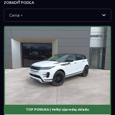
ZORADIŤ PODĽA
Cena ↑
NOVÉ VOZIDLÁ
DEMO VOZIDLÁ
APPROVED VOZIDLÁ
PREVERENÉ JAZDENÉ VOZIDLÁ
Značka
Land Rover
TOP PONUKA | Veľký výpredaj skladu