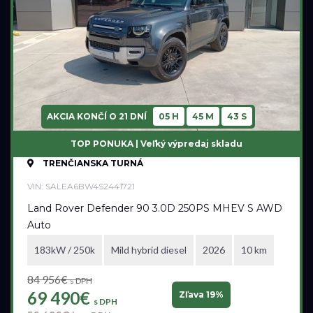
AKCIA KONČÍ O
21 DNÍ
05 H
45 M
41 S
TOP PONUKA | Veľký výpredaj skladu
TRENČIANSKA TURNÁ
VIN: SALEA6BW4S2441721
Land Rover Defender 90 3.0D 250PS MHEV S AWD
Auto
183kW / 250k
Mild hybrid diesel
2026
10 km
84 956€
s DPH
69 490€
Zľava 19%
s DPH