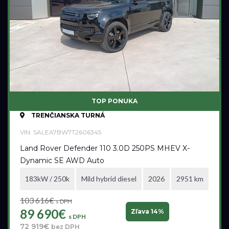
TOP PONUKA
TRENČIANSKA TURNÁ
VIN: SALEA7BW7T2606345
Land Rover Defender 110 3.0D 250PS MHEV X-
Dynamic SE AWD Auto
183kW / 250k
Mild hybrid diesel
2026
2951 km
103 616€
s DPH
89 690€
Zľava 14%
s DPH
72 919€
bez DPH