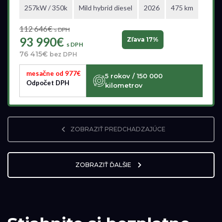
257kW / 350k
Mild hybrid diesel
2026
475 km
112 646€
s DPH
93 990€
Zľava 17%
s DPH
76 415€
bez DPH
mesačne od 977€
5 rokov / 150 000
Odpočet DPH
kilometrov
ZOBRAZIŤ PREDCHADZAJÚCE
ZOBRAZIŤ ĎALŠIE