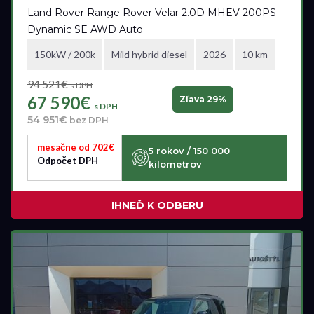
Land Rover Range Rover Velar 2.0D MHEV 200PS
Dynamic SE AWD Auto
150kW / 200k
Mild hybrid diesel
2026
10 km
94 521€
s DPH
67 590€
Zľava 29%
s DPH
54 951€
bez DPH
mesačne od 702€
5 rokov / 150 000
Odpočet DPH
kilometrov
IHNEĎ K ODBERU