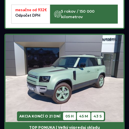
mesačne od 932€
5 rokov / 150 000
Odpočet DPH
kilometrov
AKCIA KONČÍ O
21 DNÍ
05 H
45 M
41 S
TOP PONUKA | Veľký výpredaj skladu