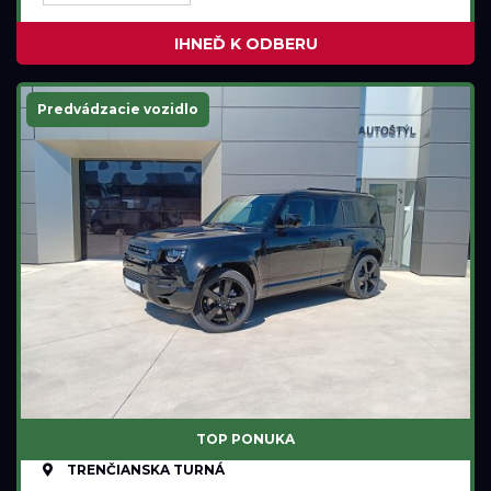
IHNEĎ K ODBERU
Predvádzacie vozidlo
TOP PONUKA
TRENČIANSKA TURNÁ