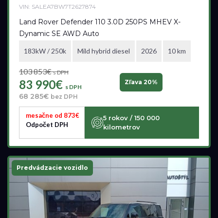
VIN: SALEA7BW7T2627874
Land Rover Defender 110 3.0D 250PS MHEV X-
Dynamic SE AWD Auto
183kW / 250k
Mild hybrid diesel
2026
10 km
103 853€
s DPH
83 990€
Zľava 20%
s DPH
68 285€
bez DPH
mesačne od 873€
5 rokov / 150 000
Odpočet DPH
kilometrov
Predvádzacie vozidlo