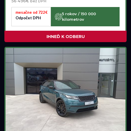
56 496€
bez DPH
mesačne od 722€
5 rokov / 150 000
Odpočet DPH
kilometrov
IHNEĎ K ODBERU