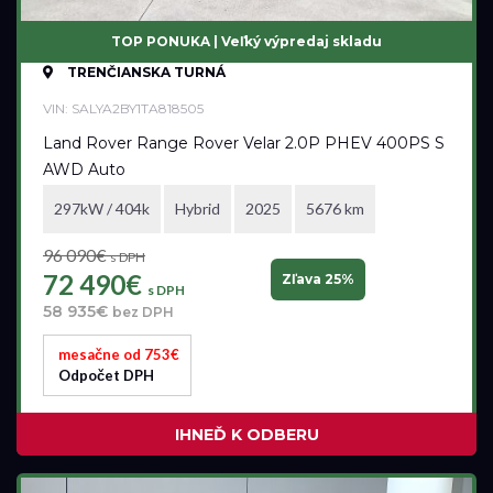
TOP PONUKA | Veľký výpredaj skladu
TRENČIANSKA TURNÁ
VIN: SALYA2BY1TA818505
Land Rover Range Rover Velar 2.0P PHEV 400PS S
AWD Auto
297kW / 404k
Hybrid
2025
5676 km
96 090€
s DPH
72 490€
Zľava 25%
s DPH
58 935€
bez DPH
mesačne od 753€
Odpočet DPH
IHNEĎ K ODBERU