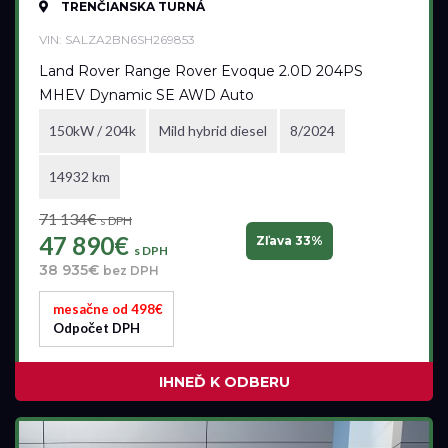
TRENČIANSKA TURNÁ
VIN: SALZA2BN6SH269853
Model
Land Rover Range Rover Evoque 2.0D 204PS
MHEV Dynamic SE AWD Auto
všetky
150kW / 204k
Mild hybrid diesel
8/2024
Akciová ponuka
14932 km
71 134€
všetky
s DPH
47 890€
Zľava 33%
s DPH
38 935€
bez DPH
Palivo
mesačne od 498€
Benzín
Odpočet DPH
Benzín+LPG
IHNEĎ K ODBERU
Diesel
Elektromobil
Hybrid