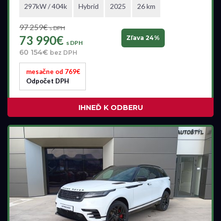
297kW / 404k
Hybrid
2025
26 km
97 259€
s DPH
73 990€
Zľava 24%
s DPH
60 154€
bez DPH
mesačne od 769€
Odpočet DPH
IHNEĎ K ODBERU