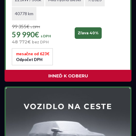
40778 km
Cena
99 355€
s DPH
47 490 €
144 990 €
59 990€
Zľava 40%
s DPH
48 772€
bez DPH
mesačne od 623€
Stav
Odpočet DPH
Na ceste
Skladom
IHNEĎ K ODBERU
Vo výrobe
Vo výrobe, s možnosťou meniť konfiguráciu