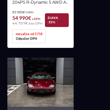
204PS R-Dynamic S AWD A...
81 580€
s DPH
54 990€
ZĽAVA
s DPH
-33%
44 707€
bez DPH
mesačne od 571€
Odpočet DPH