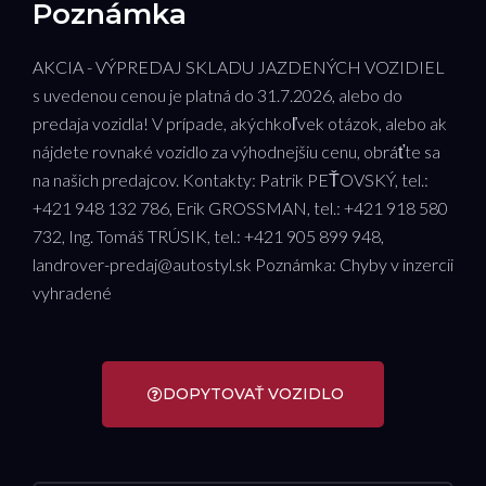
Poznámka
AKCIA - VÝPREDAJ SKLADU JAZDENÝCH VOZIDIEL
s uvedenou cenou je platná do 31.7.2026, alebo do
predaja vozidla! V prípade, akýchkoľvek otázok, alebo ak
nájdete rovnaké vozidlo za výhodnejšiu cenu, obráťte sa
na našich predajcov. Kontakty: Patrik PEŤOVSKÝ, tel.:
+421 948 132 786, Erik GROSSMAN, tel.: +421 918 580
732, Ing. Tomáš TRÚSIK, tel.: +421 905 899 948,
landrover-predaj@autostyl.sk Poznámka: Chyby v inzercii
vyhradené
DOPYTOVAŤ VOZIDLO