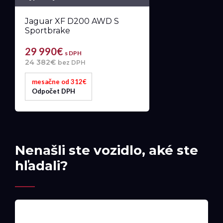
Jaguar XF D200 AWD S
Sportbrake
29 990€
s DPH
24 382€
bez DPH
mesačne od 312€
Odpočet DPH
Nenašli ste vozidlo, aké ste
hľadali?