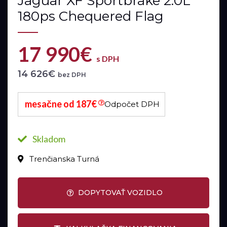
Jaguar XF Sportbrake 2.0L
180ps Chequered Flag
17 990€
s DPH
14 626€
bez DPH
mesačne od 187€
Odpočet DPH
Skladom
Trenčianska Turná
DOPYTOVAŤ VOZIDLO