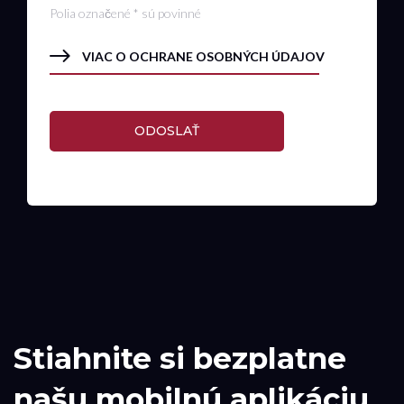
Polia označené * sú povinné
VIAC O OCHRANE OSOBNÝCH ÚDAJOV
ODOSLAŤ
Stiahnite si bezplatne
našu mobilnú aplikáciu