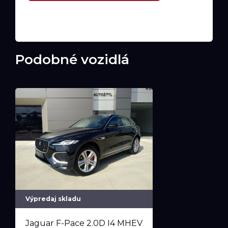
Podobné vozidlá
Výpredaj skladu
Jaguar F-Pace 2.0D I4 MHEV