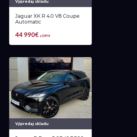
Výpredaj skladu
Jaguar XK R 4.0 V8 Coupe
Automatic
44 990€
s DPH
Výpredaj skladu