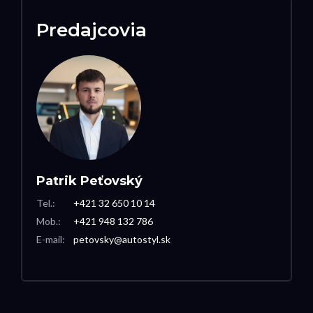
Predajcovia
Patrik Peťovský
Tel.:
+421 32 650 10 14
Mob.:
+421 948 132 786
E-mail:
petovsky@autostyl.sk