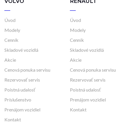
VOLVO
RENAULT
Úvod
Úvod
Modely
Modely
Cenník
Cenník
Skladové vozidlá
Skladové vozidlá
Akcie
Akcie
Cenová ponuka servisu
Cenová ponuka servisu
Rezervovať servis
Rezervovať servis
Poistná udalosť
Poistná udalosť
Príslušenstvo
Prenájom vozidiel
Prenájom vozidiel
Kontakt
Kontakt