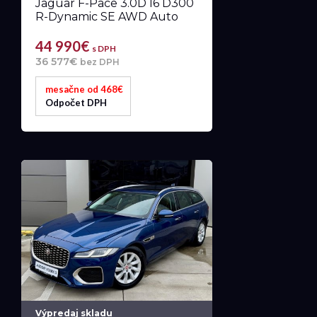
Jaguar F-Pace 3.0D I6 D300
R-Dynamic SE AWD Auto
44 990€
s DPH
36 577€
bez DPH
mesačne od 468€
Odpočet DPH
Výpredaj skladu