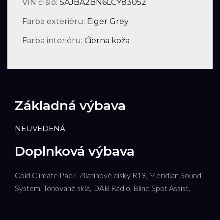
VIN číslo:
SAJBA2BN6LCY83052
Farba exteriéru:
Eiger Grey
Farba interiéru:
Ćierna koža
Základná výbava
NEUVEDENÁ
Doplnková výbava
Cold Climate Pack, Zliatinové disky R19, Meridian Sound
System, Tónované sklá, DAB Rádio, Blind Spot Assist,