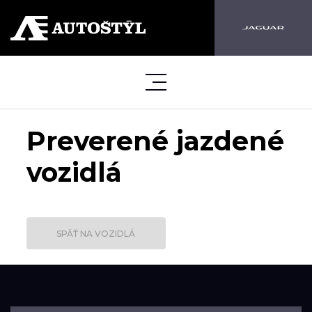
Preverené jazdené
vozidlá
SPÄŤ NA VOZIDLÁ