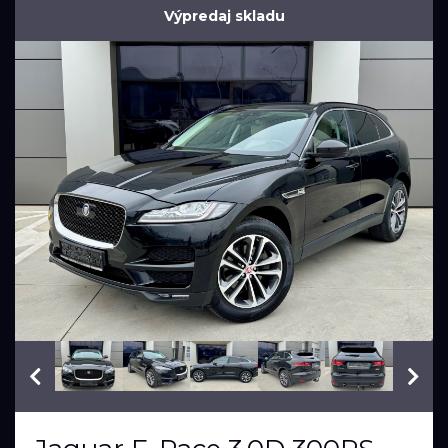
Výpredaj skladu
VIN: SADCA2BK4JA296435