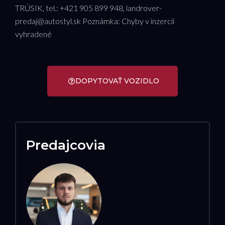
TRÚSIK, tel.: +421 905 899 948, landrover-
predaj@autostyl.sk Poznámka: Chyby v inzercii
vyhradené
DOPYTOVAŤ VOZIDLO
Predajcovia