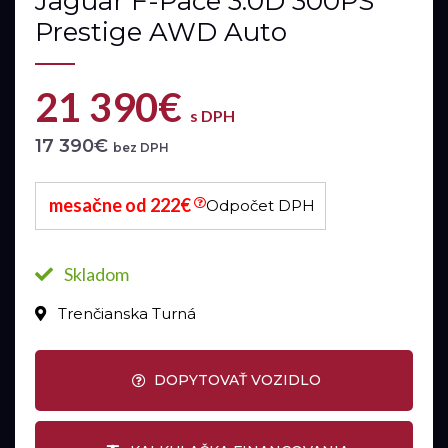
Jaguar F-Pace 3.0D 300PS
Prestige AWD Auto
21 390€
s DPH
17 390€
bez DPH
mesačne od 222€
Odpočet DPH
Skladom
Trenčianska Turná
DOPYTOVAŤ VOZIDLO