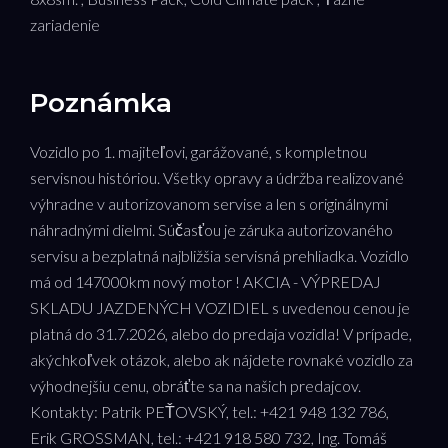
zariadenie
Poznámka
Vozidlo po 1. majiteľovi, garážované, s kompletnou
servisnou históriou. Všetky opravy a údržba realizované
výhradne v autorizovanom servise a len s originálnymi
náhradnými dielmi. Súčasťou je záruka autorizovaného
servisu a bezplatná najbližšia servisná prehliadka. Vozidlo
má od 147000km nový motor ! AKCIA - VÝPREDAJ
SKLADU JAZDENÝCH VOZIDIEL s uvedenou cenou je
platná do 31.7.2026, alebo do predaja vozidla! V prípade,
akýchkoľvek otázok, alebo ak nájdete rovnaké vozidlo za
výhodnejšiu cenu, obráťte sa na našich predajcov.
Kontakty: Patrik PEŤOVSKÝ, tel.: +421 948 132 786,
Erik GROSSMAN, tel.: +421 918 580 732, Ing. Tomáš