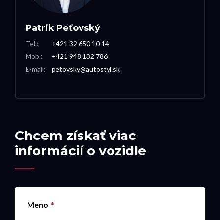
Patrik Peťovský
Tel.:
+421 32 650 10 14
Mob.:
+421 948 132 786
E-mail:
petovsky@autostyl.sk
Chcem získať viac
informácií o vozidle
Meno