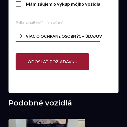
Mám záujem o výkup môjho vozidla
Polia označené * sú povinné
VIAC O OCHRANE OSOBNÝCH ÚDAJOV
Podobné vozidlá