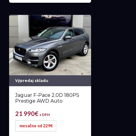
Výpredaj skladu
Jaguar F-Pace 2.0D 180PS
Prestige AWD Auto
21 990€
s DPH
mesačne od 229€