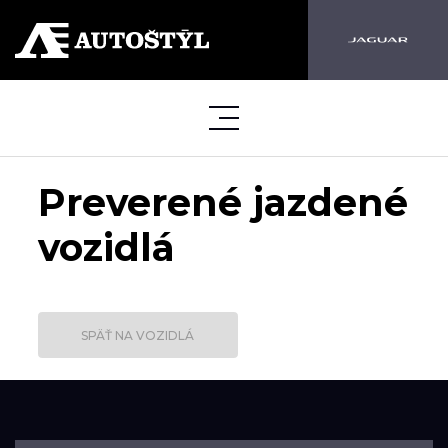
Preverené jazdené
vozidlá
SPÄŤ NA VOZIDLÁ