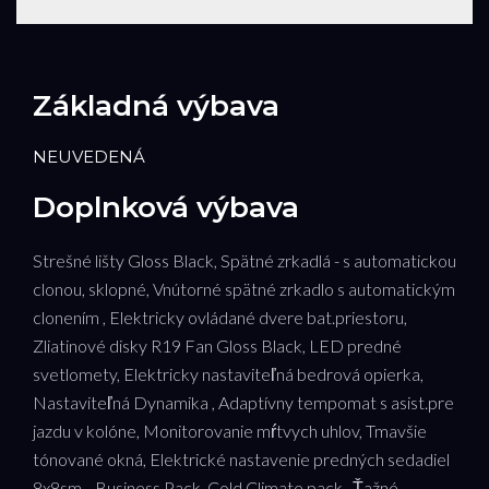
Základná výbava
NEUVEDENÁ
Doplnková výbava
Strešné lišty Gloss Black, Spätné zrkadlá - s automatickou
clonou, sklopné, Vnútorné spätné zrkadlo s automatickým
clonením , Elektricky ovládané dvere bat.priestoru,
Zliatinové disky R19 Fan Gloss Black, LED predné
svetlomety, Elektricky nastaviteľná bedrová opierka,
Nastaviteľná Dynamika , Adaptívny tempomat s asist.pre
jazdu v kolóne, Monitorovanie mŕtvych uhlov, Tmavšie
tónované okná, Elektrické nastavenie predných sedadiel
8x8sm. , Business Pack, Cold Climate pack , Ťažné