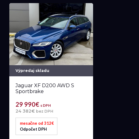
Výpredaj skladu
Jaguar XF D200 AWD S
Sportbrake
29 990€
s DPH
24 382€
bez DPH
mesačne od 312€
Odpočet DPH