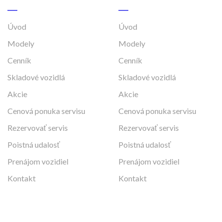
Úvod
Úvod
Modely
Modely
Cenník
Cenník
Skladové vozidlá
Skladové vozidlá
Akcie
Akcie
Cenová ponuka servisu
Cenová ponuka servisu
Rezervovať servis
Rezervovať servis
Poistná udalosť
Poistná udalosť
Prenájom vozidiel
Prenájom vozidiel
Kontakt
Kontakt