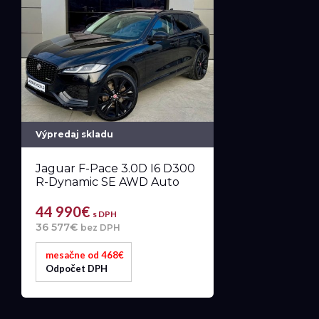
Výpredaj skladu
Jaguar F-Pace 3.0D I6 D300
R-Dynamic SE AWD Auto
44 990€
s DPH
36 577€
bez DPH
mesačne od 468€
Odpočet DPH