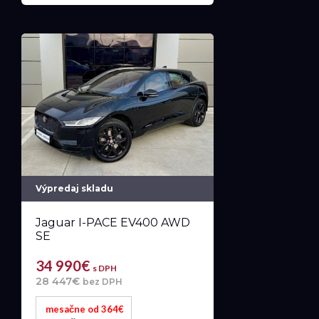
Výpredaj skladu
Jaguar I-PACE EV400 AWD
SE
34 990€
s DPH
28 447€
bez DPH
mesačne od 364€