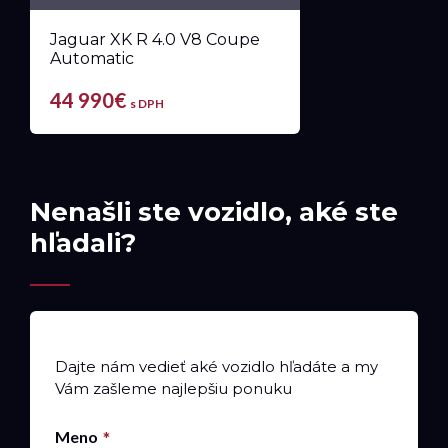
Jaguar XK R 4.0 V8 Coupe
Automatic
44 990€
s DPH
Nenašli ste vozidlo, aké ste
hľadali?
Dajte nám vedieť aké vozidlo hľadáte a my
Vám zašleme najlepšiu ponuku
Meno