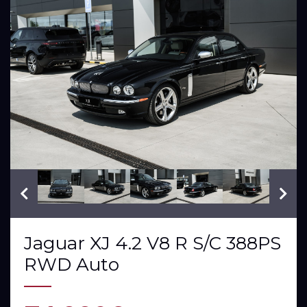
VIN: SAJAA73R27TH16397
Jaguar XJ 4.2 V8 R S/C 388PS
RWD Auto