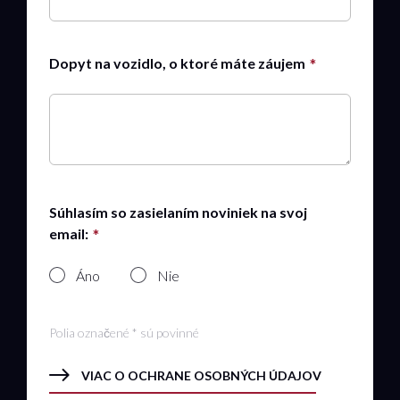
Dopyt na vozidlo, o ktoré máte záujem
Súhlasím so zasielaním noviniek na svoj
email:
Áno
Nie
Polia označené * sú povinné
VIAC O OCHRANE OSOBNÝCH ÚDAJOV