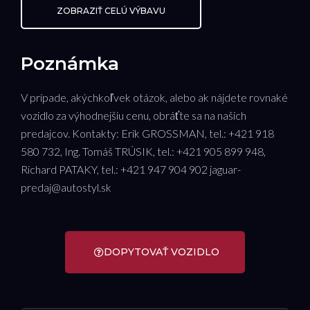
ZOBRAZIŤ CELÚ VÝBAVU
Poznámka
V prípade, akýchkoľvek otázok, alebo ak nájdete rovnaké
vozidlo za výhodnejšiu cenu, obráťte sa na našich
predajcov. Kontakty: Erik GROSSMAN, tel.: +421 918
580 732, Ing. Tomáš TRÚSIK, tel.: +421 905 899 948,
Richard PATAKY, tel.: +421 947 904 902 jaguar-
predaj@autostyl.sk
DOPYTOVAŤ VOZIDLO