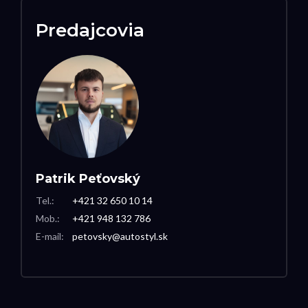
Predajcovia
Patrik Peťovský
Tel.:
+421 32 650 10 14
Mob.:
+421 948 132 786
E-mail:
petovsky@autostyl.sk