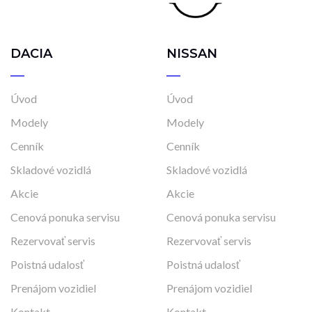
DACIA
NISSAN
Úvod
Úvod
Modely
Modely
Cenník
Cenník
Skladové vozidlá
Skladové vozidlá
Akcie
Akcie
Cenová ponuka servisu
Cenová ponuka servisu
Rezervovať servis
Rezervovať servis
Poistná udalosť
Poistná udalosť
Prenájom vozidiel
Prenájom vozidiel
Kontakt
Kontakt