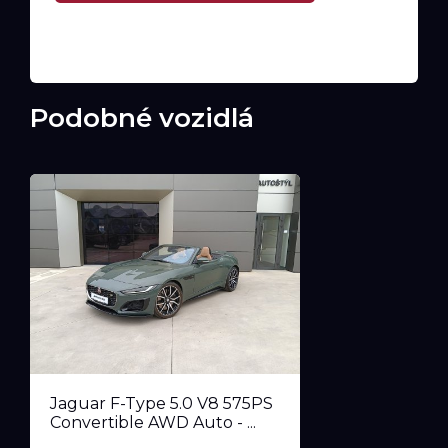
Podobné vozidlá
Jaguar F-Type 5.0 V8 575PS
Convertible AWD Auto - ...