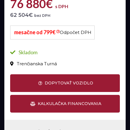
76 880€
s DPH
62 504€
bez DPH
mesačne od 799€
Odpočet DPH
Skladom
Trenčianska Turná
DOPYTOVAŤ VOZIDLO
KALKULAČKA FINANCOVANIA