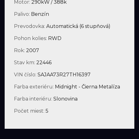
Motor:
290kW / 388k
Palivo:
Benzín
Prevodovka:
Automatická (6 stupňová)
Pohon kolies:
RWD
Rok:
2007
Stav km:
22446
VIN číslo:
SAJAA73R27TH16397
Farba exteriéru:
Midnight - Čierna Metalíza
Farba interiéru:
Slonovina
Počet miest:
5