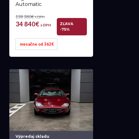
Automatic
138 380€
s DPH
34 840€
ZĽAVA
s DPH
-75%
mesačne od 362€
Výpredaj skladu