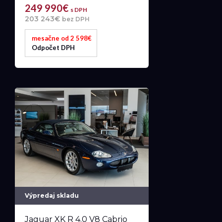
249 990€
s DPH
203 243€
bez DPH
mesačne od 2 598€
Odpočet DPH
Výpredaj skladu
Jaguar XK R 4.0 V8 Cabrio