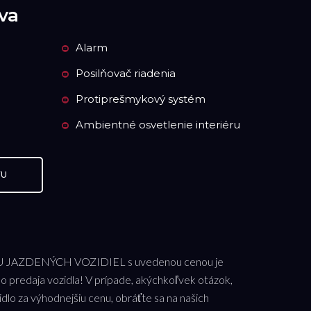
va
Alarm
Posilňovač riadenia
Protiprešmykový systém
Ambientné osvetlenie interiéru
VU
 JAZDENÝCH VOZIDIEL s uvedenou cenou je
o predaja vozidla! V prípade, akýchkoľvek otázok,
dlo za výhodnejšiu cenu, obráťte sa na našich