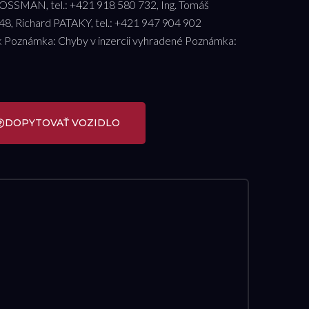
ROSSMAN, tel.: +421 918 580 732, Ing. Tomáš
48, Richard PATAKY, tel.: +421 947 904 902
k Poznámka: Chyby v inzercii vyhradené Poznámka:
DOPYTOVAŤ VOZIDLO