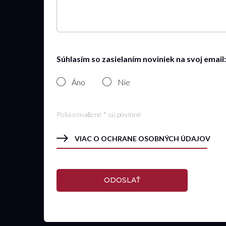
Súhlasím so zasielaním noviniek na svoj email:
Áno
Nie
Polia označené * sú povinné
VIAC O OCHRANE OSOBNÝCH ÚDAJOV
ODOSLAŤ