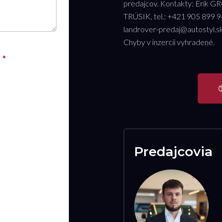
predajcov. Kontakty: Erik G
TRÚSIK, tel.: +421 905 899 9
landrover-predaj@autostyl.s
Chyby v inzercii vyhradené.
Predajcovia