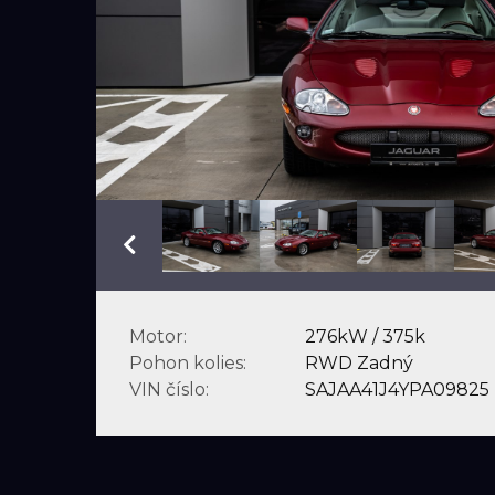
Motor:
276kW / 375k
Pohon kolies:
RWD Zadný
VIN číslo:
SAJAA41J4YPA09825