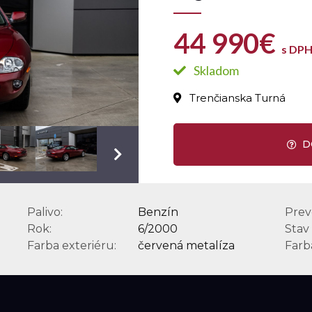
44 990€
s DP
Skladom
Trenčianska Turná
Palivo:
Benzín
Prev
Rok:
6/2000
Stav
Farba exteriéru:
červená metalíza
Farba