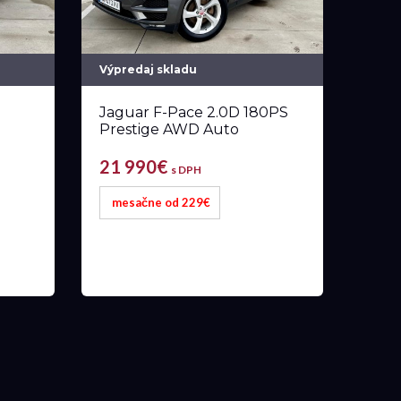
Výpredaj skladu
Jaguar F-Pace 2.0D 180PS
Prestige AWD Auto
21 990€
s DPH
mesačne od 229€