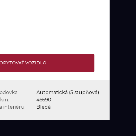
H
DOPYTOVAŤ VOZIDLO
odovka:
Automatická (5 stupňová)
 km:
46690
 interiéru:
Bledá