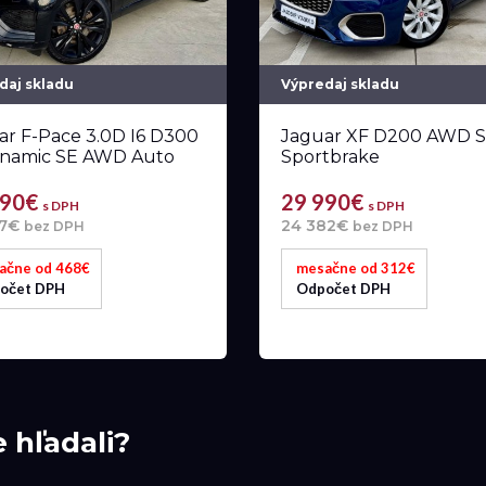
daj skladu
Výpredaj skladu
ar F-Pace 3.0D I6 D300
Jaguar XF D200 AWD S
namic SE AWD Auto
Sportbrake
990€
29 990€
s DPH
s DPH
77€
24 382€
bez DPH
bez DPH
ačne od 468€
mesačne od 312€
očet DPH
Odpočet DPH
e hľadali?