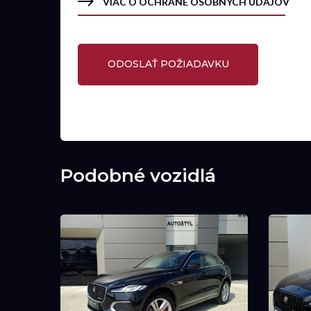
VIAC O OCHRANE OSOBNÝCH ÚDAJOV
Podobné vozidlá