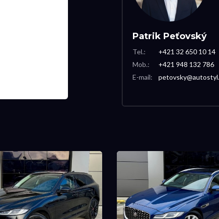
Patrik Peťovský
Tel.:
+421 32 650 10 14
Mob.:
+421 948 132 786
E-mail:
petovsky@autostyl