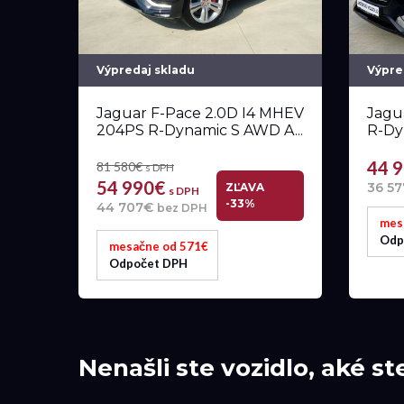
Výpredaj skladu
Výpre
Jaguar F-Pace 2.0D I4 MHEV
Jagu
204PS R-Dynamic S AWD A...
R-Dy
44 
81 580€
s DPH
54 990€
36 5
ZĽAVA
s DPH
-33%
44 707€
bez DPH
mes
Odp
mesačne od 571€
Odpočet DPH
Nenašli ste vozidlo, aké st