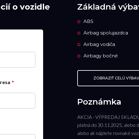
ií o vozidle
Základná výba
ABS
Airbag spolujazdca
Airbag vodiča
Airbagy bočné
ZOBRAZIŤ CELÚ VÝBA
dresa
Poznámka
AKCIA - VÝPREDAJ SKLADU
platná do 30.11.2025, alebo d
alebo ak nájdete rovnaké vozi