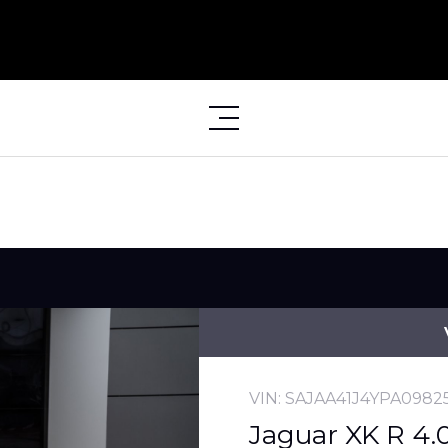
VIN: SAJAA41J4YPA0982
Jaguar XK R 4.