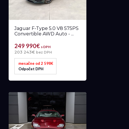
Jaguar F-Type 5.0 V8 575PS
Convertible AWD Auto - ...
249 990€
s DPH
203 243€
bez DPH
mesačne od 2 598€
Odpočet DPH