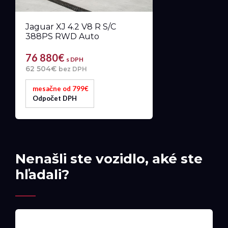
Jaguar XJ 4.2 V8 R S/C
388PS RWD Auto
76 880€
s DPH
62 504€
bez DPH
mesačne od 799€
Odpočet DPH
Nenašli ste vozidlo, aké ste
hľadali?