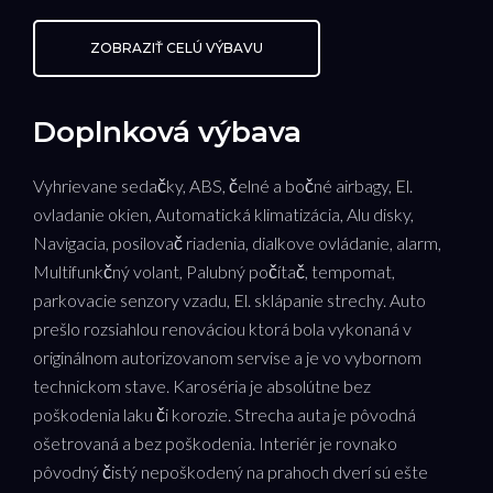
ZOBRAZIŤ CELÚ VÝBAVU
Doplnková výbava
Vyhrievane sedačky, ABS, čelné a bočné airbagy, El.
ovladanie okien, Automatická klimatizácia, Alu disky,
Navigacia, posilovač riadenia, dialkove ovládanie, alarm,
Multifunkčný volant, Palubný počítač, tempomat,
parkovacie senzory vzadu, El. sklápanie strechy. Auto
prešlo rozsiahlou renováciou ktorá bola vykonaná v
originálnom autorizovanom servise a je vo vybornom
technickom stave. Karoséria je absolútne bez
poškodenia laku či korozie. Strecha auta je pôvodná
ošetrovaná a bez poškodenia. Interiér je rovnako
pôvodný čistý nepoškodený na prahoch dverí sú ešte