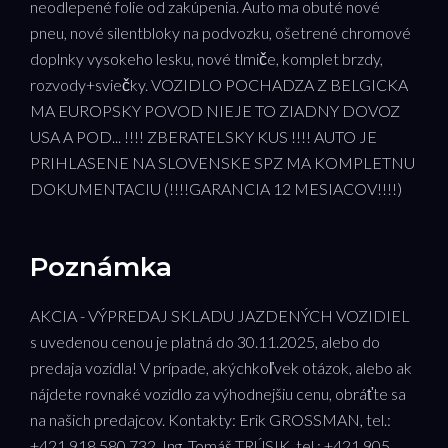
neodlepené folie od zakúpenia. Auto ma obuté nové
pneu, nové silentbloky na podvozku, ošetrené chromové
doplnky vysokeho lesku, nové tlmiče, komplet brzdy,
rozvody+sviečky. VOZIDLO POCHADZA Z BELGICKA
MA EUROPSKY POVOD NIEJE TO ZIADNY DOVOZ
USA A POD... !!!! ZBERATELSKY KUS !!!! AUTO JE
PRIHLASENE NA SLOVENSKE SPZ MA KOMPLETNU
DOKUMENTACIU (!!!!GARANCIA 12 MESIACOV!!!!)
Poznámka
AKCIA - VÝPREDAJ SKLADU JAZDENÝCH VOZIDIEL
s uvedenou cenou je platná do 30.11.2025, alebo do
predaja vozidla! V prípade, akýchkoľvek otázok, alebo ak
nájdete rovnaké vozidlo za výhodnejšiu cenu, obráťte sa
na našich predajcov. Kontakty: Erik GROSSMAN, tel.:
+421 918 580 732, Ing. Tomáš TRÚSIK, tel.: +421 905