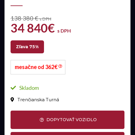
138 380 €
s DPH
34 840€
s DPH
Zľava 75%
mesačne od 362€
Skladom
Trenčianska Turná
DOPYTOVAŤ VOZIDLO