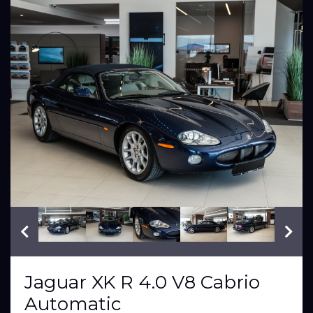
VIN: SAJAA42NX1PA21792
Jaguar XK R 4.0 V8 Cabrio
Automatic