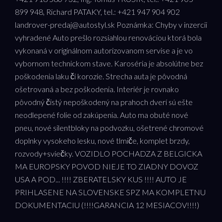
899 948, Richard PATAKY, tel.: +421 947 904 902
landrover-predaj@autostyl.sk Poznámka: Chyby v inzercii
vyhradené Auto prešlo rozsiahlou renováciou ktorá bola
vykonaná v originálnom autorizovanom servise a je vo
vybornom technickom stave. Karoséria je absolútne bez
poškodenia laku či korozie. Strecha auta je pôvodná
ošetrovaná a bez poškodenia. Interiér je rovnako
pôvodný čistý nepoškodený na prahoch dverí sú ešte
neodlepené folie od zakúpenia. Auto ma obuté nové
pneu, nové silentbloky na podvozku, ošetrené chromové
doplnky vysokeho lesku, nové tlmiče, komplet brzdy,
rozvody+sviečky. VOZIDLO POCHADZA Z BELGICKA
MA EUROPSKY POVOD NIEJE TO ZIADNY DOVOZ
USA A POD... !!!! ZBERATELSKY KUS !!!! AUTO JE
PRIHLASENE NA SLOVENSKE SPZ MA KOMPLETNU
DOKUMENTACIU (!!!!GARANCIA 12 MESIACOV!!!!)