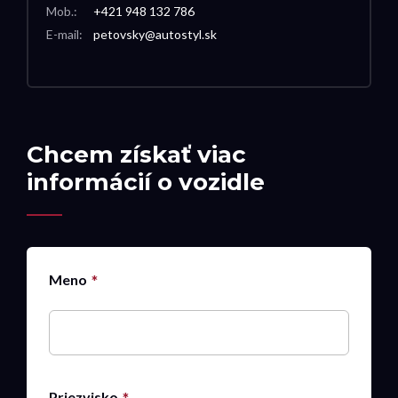
Mob.:
+421 948 132 786
E-mail:
petovsky@autostyl.sk
Chcem získať viac
informácií o vozidle
Meno
Priezvisko