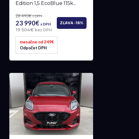
Edition 1,5 EcoBlue 115k...
28 490€
s DPH
23 990€
ZĽAVA -16%
s DPH
19 504€
bez DPH
mesačne od 249€
Odpočet DPH