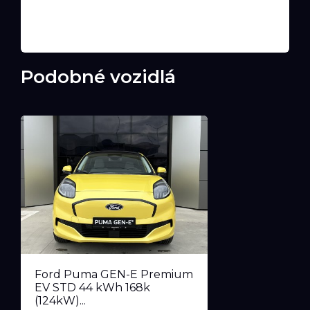
Podobné vozidlá
Ford Puma GEN-E Premium
EV STD 44 kWh 168k
(124kW)...