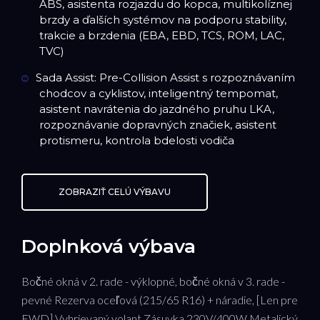
ABS, asistenta rozjazdu do kopca, multikolíznej
brzdy a ďalších systémov na podporu stability,
trakcie a brzdenia (EBA, EBD, TCS, ROM, LAC,
TVC)
Sada Assist: Pre-Collision Assist s rozpoznávaním
chodcov a cyklistov, inteligentný tempomat,
asistent navrátenia do jazdného pruhu LKA,
rozpoznávanie dopravných značiek, asistent
protismeru, kontrola bdelosti vodiča
ZOBRAZIŤ CELÚ VÝBAVU
Doplnková výbava
Bočné okná v 2. rade - výklopné, bočné okná v 3. rade -
pevné Rezerva oceľová (215/65 R16) + náradie, [Len pre
FWD] Vyhrievaný volant Zásuvka 230V/400W Metalický