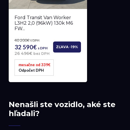
Ford Transit Van Worker
L3H2 2,0 (96kW) 130k M6
FW...
40 200€
s DPH
32 590€
ZĽAVA -19%
s DPH
26 496€
bez DPH
mesačne od 339€
Odpočet DPH
Nenašli ste vozidlo, aké ste
hľadali?