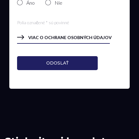
Áno
Nie
Polia označené * sú povinné
VIAC O OCHRANE OSOBNÝCH ÚDAJOV
ODOSLAŤ