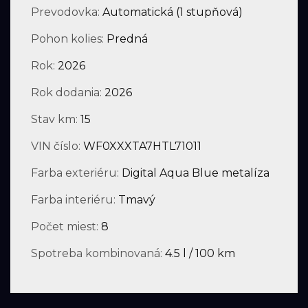
Prevodovka:
Automatická (1 stupňová)
Pohon kolies:
Predná
Rok:
2026
Rok dodania:
2026
Stav km:
15
VIN číslo:
WF0XXXTA7HTL71011
Farba exteriéru:
Digital Aqua Blue metalíza
Farba interiéru:
Tmavý
Počet miest:
8
Spotreba kombinovaná:
4.5 l / 100 km