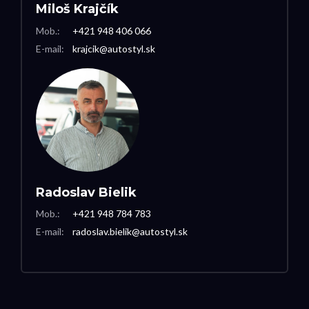
Miloš Krajčík
Mob.:
+421 948 406 066
E-mail:
krajcik@autostyl.sk
Radoslav Bielik
Mob.:
+421 948 784 783
E-mail:
radoslav.bielik@autostyl.sk