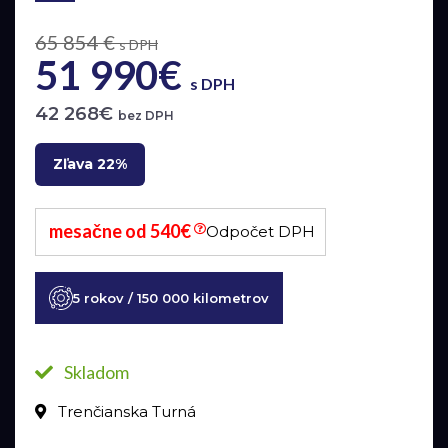
65 854 €
s DPH
51 990€
s DPH
42 268€
bez DPH
Zľava 22%
mesačne od 540€
Odpočet DPH
5 rokov / 150 000 kilometrov
Skladom
Trenčianska Turná