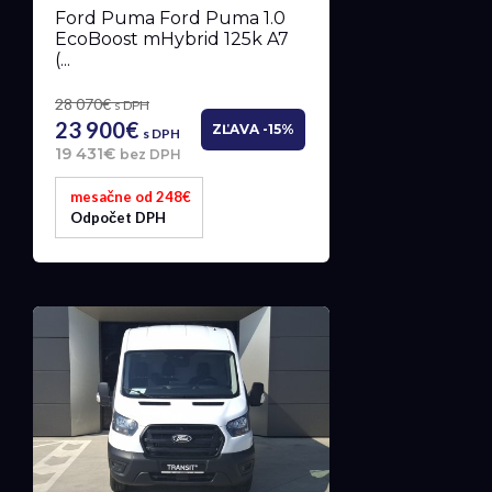
Ford Puma Ford Puma 1.0
EcoBoost mHybrid 125k A7
(...
28 070€
s DPH
23 900€
ZĽAVA -15%
s DPH
19 431€
bez DPH
mesačne od 248€
Odpočet DPH