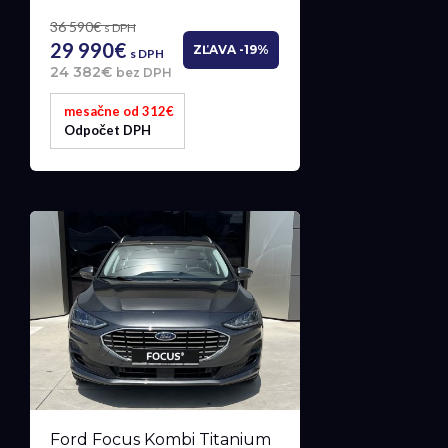
36 590€
s DPH
29 990€
ZĽAVA -19%
s DPH
24 382€
bez DPH
mesačne od 312€
Odpočet DPH
Ford Focus Kombi Titanium