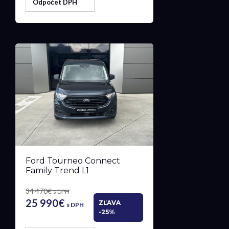
Odpočet DPH
Ford Tourneo Connect
Family Trend L1
34 470€
s DPH
25 990€
ZĽAVA
s DPH
-25%