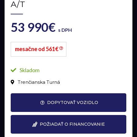
A/T
53 990€
s DPH
mesačne od 561€
Skladom
Trenčianska Turná
DOPYTOVAŤ VOZIDLO
POŽIADAŤ O FINANCOVANIE