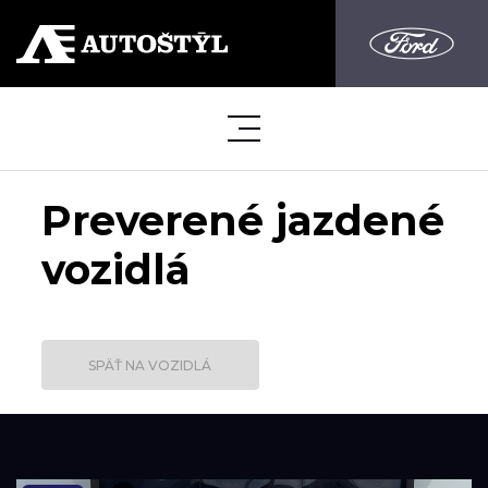
Preverené jazdené
vozidlá
SPÄŤ NA VOZIDLÁ