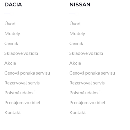
DACIA
NISSAN
Úvod
Úvod
Modely
Modely
Cenník
Cenník
Skladové vozidlá
Skladové vozidlá
Akcie
Akcie
Cenová ponuka servisu
Cenová ponuka servisu
Rezervovať servis
Rezervovať servis
Poistná udalosť
Poistná udalosť
Prenájom vozidiel
Prenájom vozidiel
Kontakt
Kontakt