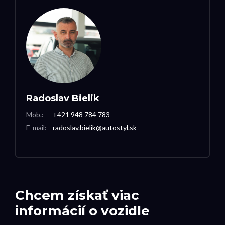
Radoslav Bielik
Mob.:
+421 948 784 783
E-mail:
radoslav.bielik@autostyl.sk
Chcem získať viac
informácií o vozidle