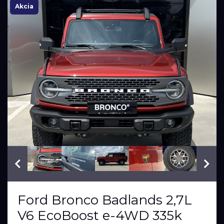
Akcia
VIN: 1FMEE5DP0PLA80125
Ford Bronco Badlands 2,7L
V6 EcoBoost e-4WD 335k