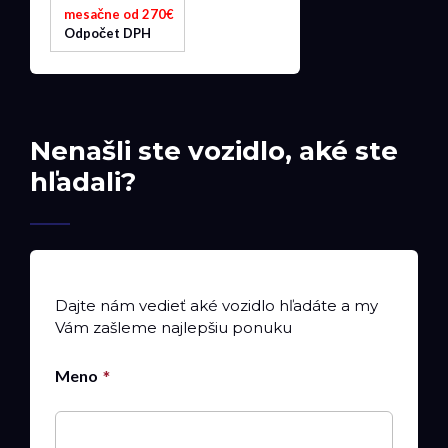
mesačne od 270€
Odpočet DPH
Nenašli ste vozidlo, aké ste
hľadali?
Dajte nám vedieť aké vozidlo hľadáte a my
Vám zašleme najlepšiu ponuku
Meno