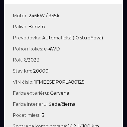
Motor:
246kW / 335k
Palivo:
Benzín
Prevodovka:
Automatická (10 stupňová)
Pohon kolies:
e-4WD
Rok:
6/2023
Stav km:
20000
VIN číslo:
1FMEE5DP0PLA80125
Farba exteriéru:
Červená
Farba interiéru:
Šedá/čierna
Počet miest:
5
Spotreba kombinovaná:
14.2 l / 100 km