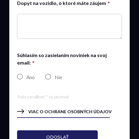
Dopyt na vozidlo, o ktoré máte záujem
Súhlasím so zasielaním noviniek na svoj
email:
Áno
Nie
Polia označené * sú povinné
VIAC O OCHRANE OSOBNÝCH ÚDAJOV
ODOSLAŤ