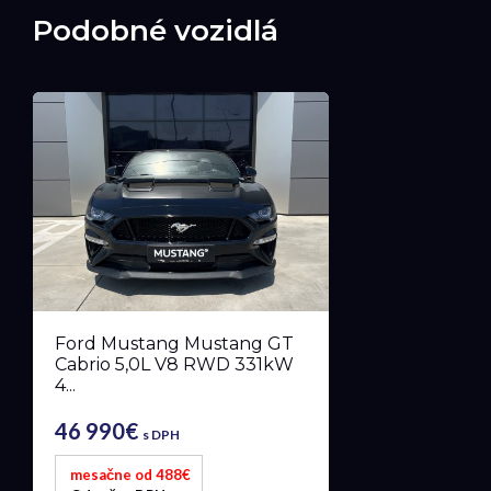
Podobné vozidlá
Ford Mustang Mustang GT
Cabrio 5,0L V8 RWD 331kW
4...
46 990€
s DPH
mesačne od 488€