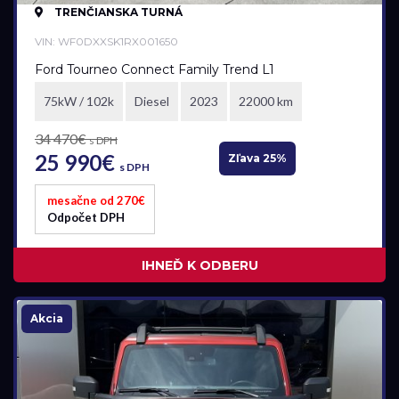
TRENČIANSKA TURNÁ
Renault
VIN: WF0DXXSK1RX001650
Ford Tourneo Connect Family Trend L1
Model
75kW / 102k
Diesel
2023
22000 km
všetky
34 470€
s DPH
25 990€
Zľava 25%
s DPH
Pobočka
mesačne od 270€
Odpočet DPH
Bratislava
Trenčianska Turná
IHNEĎ K ODBERU
Trnava
Akcia
Akciová ponuka
všetky