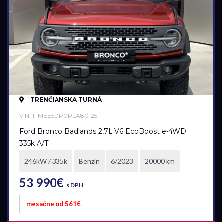
Palivo
Benzín
Benzín+LPG
Diesel
Elektromobil
Hybrid
TRENČIANSKA TURNÁ
Mild hybrid benzín
VIN: 1FMEE5DP0PLA80125
Mild hybrid diesel
Ford Bronco Badlands 2,7L V6 EcoBoost e-4WD
Plugin hybrid
335k A/T
246kW / 335k
Benzín
6/2023
20000 km
Prevodovka
53 990€
Automatická
s DPH
Automatická – bezstupňová
mesačne od 561€
Manuálna