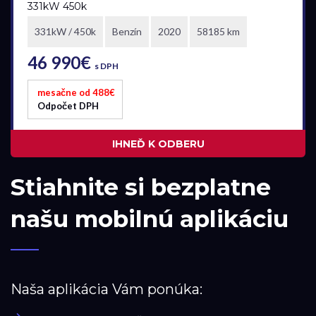
331kW 450k
Vo výrobe
331kW / 450k
Benzín
2020
58185 km
Vo výrobe, s možnosťou meniť konfiguráciu
46 990€
s DPH
mesačne od 488€
Odpočet DPH
IHNEĎ K ODBERU
Stiahnite si bezplatne
našu mobilnú aplikáciu
Naša aplikácia Vám ponúka: