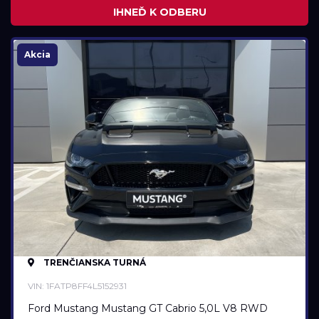
IHNEĎ K ODBERU
Najazdené kilometre
0 km
177 769 km
Akcia
Rok výroby
2018
2025
Cena
25 990 €
35 990 €
TRENČIANSKA TURNÁ
Stav
VIN: 1FATP8FF4L5152931
Na ceste
Ford Mustang Mustang GT Cabrio 5,0L V8 RWD
Skladom