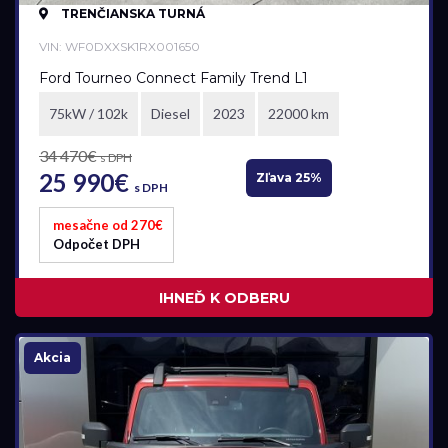
TRENČIANSKA TURNÁ
Ford
VIN: WF0DXXSK1RX001650
Ford Tourneo Connect Family Trend L1
Model
75kW / 102k
Diesel
2023
22000 km
všetky
34 470€
s DPH
25 990€
Zľava 25%
s DPH
Pobočka
mesačne od 270€
Odpočet DPH
Bratislava
Trenčianska Turná
IHNEĎ K ODBERU
Trnava
Akcia
Akciová ponuka
všetky