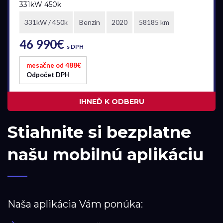
331kW 450k
Vo výrobe
331kW / 450k
Benzín
2020
58185 km
Vo výrobe, s možnosťou meniť konfiguráciu
46 990€
s DPH
mesačne od 488€
Odpočet DPH
IHNEĎ K ODBERU
Stiahnite si bezplatne
našu mobilnú aplikáciu
Naša aplikácia Vám ponúka: