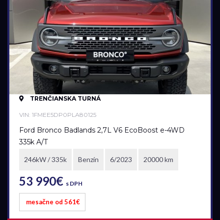
Palivo
Benzín
Benzín+LPG
Diesel
Elektromobil
Hybrid
TRENČIANSKA TURNÁ
Mild hybrid benzín
VIN: 1FMEE5DP0PLA80125
Mild hybrid diesel
Ford Bronco Badlands 2,7L V6 EcoBoost e-4WD
Plugin hybrid
335k A/T
246kW / 335k
Benzín
6/2023
20000 km
Prevodovka
53 990€
Automatická
s DPH
Automatická – bezstupňová
mesačne od 561€
Manuálna