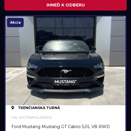
IHNEĎ K ODBERU
Najazdené kilometre
0 km
58 185 km
Akcia
Rok výroby
2020
2023
Cena
25 990 €
53 990 €
TRENČIANSKA TURNÁ
Stav
VIN: 1FATP8FF4L5152931
Na ceste
Ford Mustang Mustang GT Cabrio 5,0L V8 RWD
Skladom