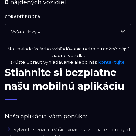
0
nájdených vozidiel
ZORADIŤ PODĽA
Výška zľavy ↓
Na základe Vašeho vyhľadávania nebolo možné nájsť
NOVÉ VOZIDLÁ
žiadne vozidlá,
skúste upraviť vyhľadávanie alebo nás
kontaktujte
.
Stiahnite si bezplatne
DEMO VOZIDLÁ
našu mobilnú aplikáciu
PREVERENÉ JAZDENÉ VOZIDLÁ
RESET FILTRA
Naša aplikácia Vám ponúka:
vytvorte si zoznam Vašich vozidiel a v prípade potreby ich
Značka