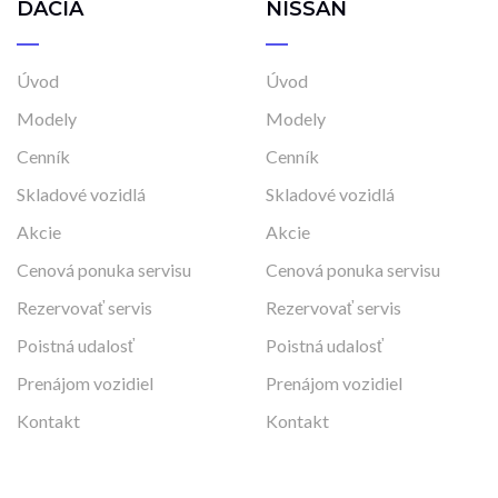
DACIA
NISSAN
Úvod
Úvod
Modely
Modely
Cenník
Cenník
Skladové vozidlá
Skladové vozidlá
Akcie
Akcie
Cenová ponuka servisu
Cenová ponuka servisu
Rezervovať servis
Rezervovať servis
Poistná udalosť
Poistná udalosť
Prenájom vozidiel
Prenájom vozidiel
Kontakt
Kontakt