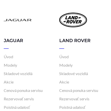
Manuálna
Najazdené kilometre
0 km
1 000 km
JAGUAR
LAND ROVER
Rok výroby
2022
2023
Úvod
Úvod
Modely
Modely
Cena
Skladové vozidlá
Skladové vozidlá
25 990 €
53 990 €
Akcie
Akcie
Cenová ponuka servisu
Cenová ponuka servisu
Rezervovať servis
Rezervovať servis
Stav
Poistná udalosť
Poistná udalosť
Na ceste