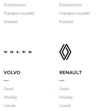
Príslušenstvo
Príslušenstvo
Skladom
Vo výrobe
Prenájom vozidiel
Prenájom vozidiel
Vo výrobe, s možnosťou meniť konfiguráciu
Kontakt
Kontakt
VOLVO
RENAULT
Úvod
Úvod
Modely
Modely
Cenník
Cenník