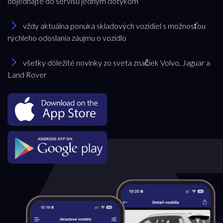
objednajte do servisu jedným dotykom
Jaguar
vždy aktuálna ponuka skladových vozidiel s možnosťou
rýchleho odoslania záujmu o vozidlo
Model
všetky dôležité novinky zo sveta značiek Volvo, Jaguar a
Land Rover
všetky
Pobočka
Bratislava
Trenčianska Turná
Trnava
Akciová ponuka
všetky