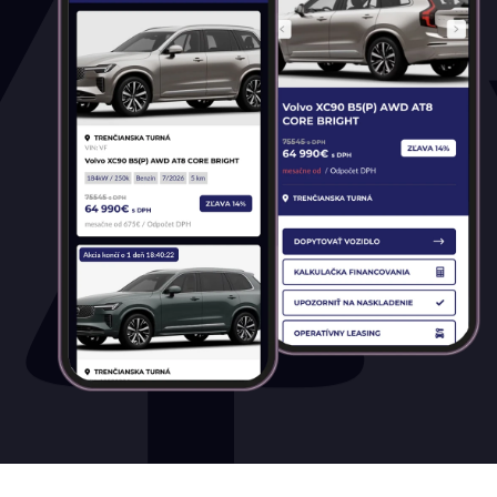
Palivo
Benzín
Benzín+LPG
Diesel
Elektromobil
Hybrid
Mild hybrid benzín
Mild hybrid diesel
Plugin hybrid
Prevodovka
Automatická
Automatická – bezstupňová