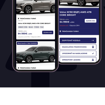
Hybrid
Mild hybrid benzín
Mild hybrid diesel
Plugin hybrid
Prevodovka
Automatická
Automatická – bezstupňová
Manuálna
Najazdené kilometre
0 km
2 400 km
Rok výroby