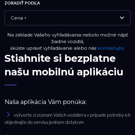
ZORADIŤ PODĽA
Cena ↑
Na základe Vašeho vyhľadávania nebolo možné nájsť
NOVÉ VOZIDLÁ
žiadne vozidlá,
skúste upraviť vyhľadávanie alebo nás
kontaktujte
.
Stiahnite si bezplatne
DEMO VOZIDLÁ
našu mobilnú aplikáciu
PREVERENÉ JAZDENÉ VOZIDLÁ
RESET FILTRA
Naša aplikácia Vám ponúka:
vytvorte si zoznam Vašich vozidiel a v prípade potreby ich
Značka
objednajte do servisu jedným dotykom
Ford