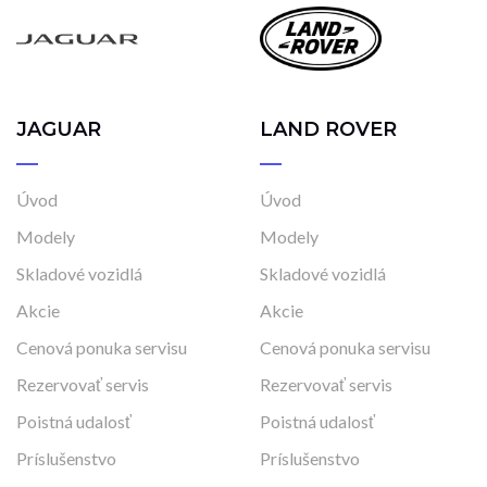
2025
2026
Cena
JAGUAR
LAND ROVER
23 900 €
51 766 €
Úvod
Úvod
Stav
Modely
Modely
Na ceste
Skladové vozidlá
Skladové vozidlá
Skladom
Akcie
Akcie
Vo výrobe
Cenová ponuka servisu
Cenová ponuka servisu
Vo výrobe, s možnosťou meniť konfiguráciu
Rezervovať servis
Rezervovať servis
Poistná udalosť
Poistná udalosť
Príslušenstvo
Príslušenstvo