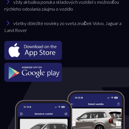
vždy aktuálna ponuka skladových vozidiel s možnosťou
rýchleho odoslania záujmu o vozidlo
Model
všetky dôležité novinky zo sveta značiek Volvo, Jaguar a
Land Rover
všetky
Akciová ponuka
všetky
Palivo
Benzín
Benzín+LPG
Diesel
Elektromobil