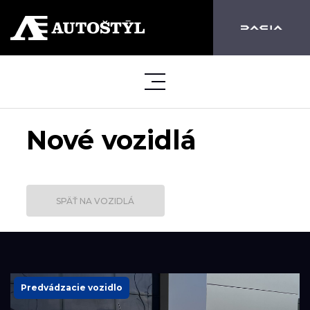
Nové vozidlá
SPÄŤ NA VOZIDLÁ
Predvádzacie vozidlo