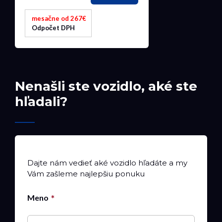
mesačne od 267€
Odpočet DPH
Nenašli ste vozidlo, aké ste
hľadali?
Dajte nám vedieť aké vozidlo hľadáte a my
Vám zašleme najlepšiu ponuku
Meno