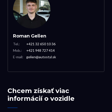
Roman Gelien
Tel.:
+421 32 650 10 36
Mob.:
+421 948 727 414
E-mail:
gelien@autostyl.sk
Chcem získať viac
informácií o vozidle