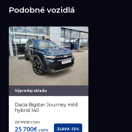
Podobné vozidlá
Výpredaj skladu
Dacia Bigster Journey mild
hybrid 140
28 940€
s DPH
25 700€
ZĽAVA -12%
s DPH