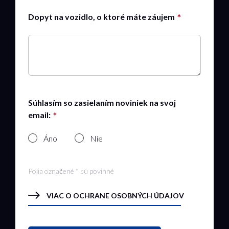
Dopyt na vozidlo, o ktoré máte záujem
Súhlasím so zasielaním noviniek na svoj
email:
Áno
Nie
Polia označené * sú povinné
VIAC O OCHRANE OSOBNÝCH ÚDAJOV