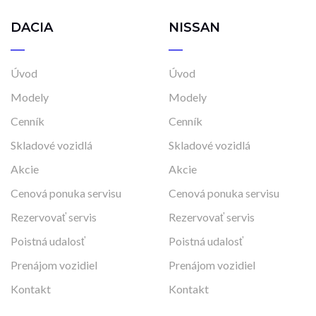
DACIA
NISSAN
Úvod
Úvod
Modely
Modely
Cenník
Cenník
Skladové vozidlá
Skladové vozidlá
Akcie
Akcie
Cenová ponuka servisu
Cenová ponuka servisu
Rezervovať servis
Rezervovať servis
Poistná udalosť
Poistná udalosť
Prenájom vozidiel
Prenájom vozidiel
Kontakt
Kontakt