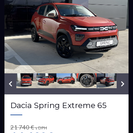
VIN: UU1DBG004RU171777
Dacia Spring Extreme 65
21 740 €
s DPH