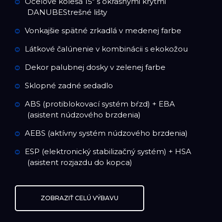
Oceľové kolesá 15" s okrasnými krytmi
DANUBEStrešné lišty
Vonkajšie spätné zrkadlá v medenej farbe
Látkové čalúnenie v kombinácii s ekokožou
Dekor palubnej dosky v zelenej farbe
Sklopné zadné sedadlo
ABS (protiblokovací systém bŕzd) + EBA
(asistent núdzového brzdenia)
AEBS (aktívny systém núdzového brzdenia)
ESP (elektronický stabilizačný systém) + HSA
(asistent rozjazdu do kopca)
ZOBRAZIŤ CELÚ VÝBAVU