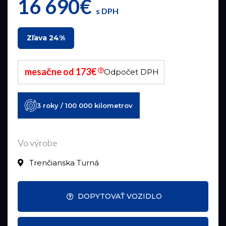
16 690€
s DPH
Zľava 24%
mesačne od 173€
Odpočet DPH
3 roky / 100 000 kilometrov
Vo výrobe
Trenčianska Turná
DOPYTOVAŤ VOZIDLO