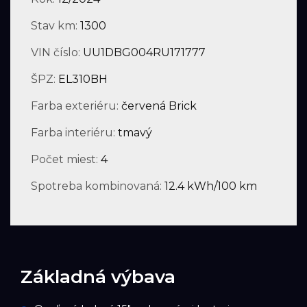
Stav km:
1300
VIN číslo:
UU1DBG004RU171777
ŠPZ:
EL310BH
Farba exteriéru:
červená Brick
Farba interiéru:
tmavý
Počet miest:
4
Spotreba kombinovaná:
12.4 kWh/100 km
Základná výbava