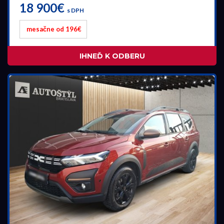
18 900€
s DPH
mesačne od 196€
IHNEĎ K ODBERU