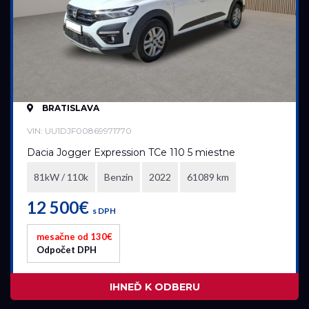
Elektromobil
Hybrid
Mild hybrid benzín
Mild hybrid diesel
Plugin hybrid
BRATISLAVA
Prevodovka
VIN: UU1DJF00869971770
Automatická
Dacia Jogger Expression TCe 110 5 miestne
Automatická – bezstupňová
81kW / 110k
Benzín
2022
61089 km
Manuálna
12 500€
s DPH
Najazdené kilometre
mesačne od 130€
Odpočet DPH
0 km
115 183 km
IHNEĎ K ODBERU