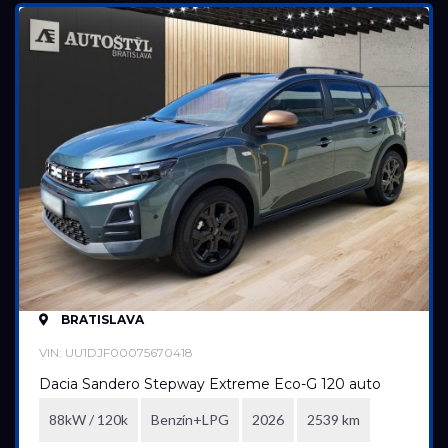
Rok výroby
2015
2026
Cena
2 600 €
19 900 €
Stav
Na ceste
Skladom
BRATISLAVA
Vo výrobe
Vo výrobe, s možnosťou meniť konfiguráciu
VIN: UU1DJF00075670418
Dacia Sandero Stepway Extreme Eco-G 120 auto
88kW / 120k
Benzín+LPG
2026
2539 km