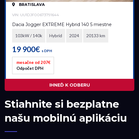
BRATISLAVA
VIN: UU1DJF00673791644
Dacia Jogger EXTREME Hybrid 140 5 miestne
103kW / 140k
Hybrid
2024
20133 km
19 900€
s DPH
mesačne od 207€
Odpočet DPH
IHNEĎ K ODBERU
Stiahnite si bezplatne
našu mobilnú aplikáciu