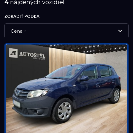
4
nájdených vozidiel
ZORADIŤ PODĽA
Cena ↑
NOVÉ VOZIDLÁ
DEMO VOZIDLÁ
PREVERENÉ JAZDENÉ VOZIDLÁ
VÝPREDAJ
Značka