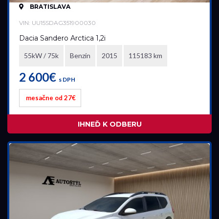
BRATISLAVA
Dacia
VIN: UU15SDAG351900030
Dacia Sandero Arctica 1,2i
Model
55kW / 75k
Benzín
2015
115183 km
všetky
2 600€
s DPH
mesačne od 27€
Akciová ponuka
IHNEĎ K ODBERU
všetky
Palivo
Benzín
Benzín+LPG
Diesel