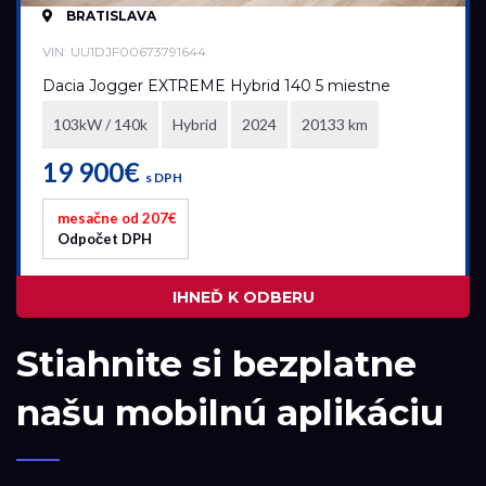
BRATISLAVA
VIN: UU1DJF00673791644
Dacia Jogger EXTREME Hybrid 140 5 miestne
103kW / 140k
Hybrid
2024
20133 km
19 900€
s DPH
mesačne od 207€
Odpočet DPH
IHNEĎ K ODBERU
Stiahnite si bezplatne
našu mobilnú aplikáciu