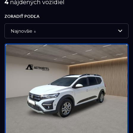
4
nájdených vozidiel
ZORADIŤ PODĽA
Najnovšie ↓
NOVÉ VOZIDLÁ
DEMO VOZIDLÁ
PREVERENÉ JAZDENÉ VOZIDLÁ
VÝPREDAJ
Značka