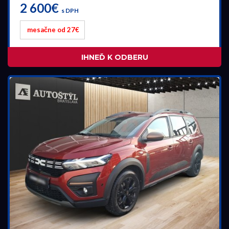
2 600€
s DPH
mesačne od 27€
IHNEĎ K ODBERU