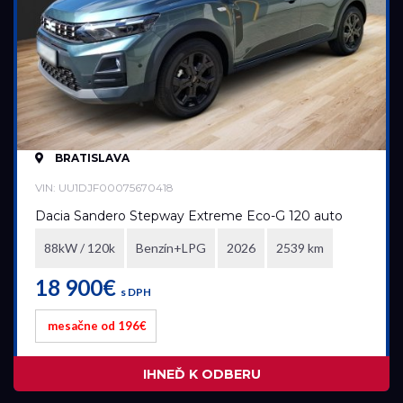
Elektromobil
Hybrid
Mild hybrid benzín
Mild hybrid diesel
Plugin hybrid
BRATISLAVA
Prevodovka
VIN: UU1DJF00075670418
Automatická
Dacia Sandero Stepway Extreme Eco-G 120 auto
Automatická – bezstupňová
88kW / 120k
Benzín+LPG
2026
2539 km
Manuálna
18 900€
s DPH
Najazdené kilometre
mesačne od 196€
0 km
58 185 km
IHNEĎ K ODBERU