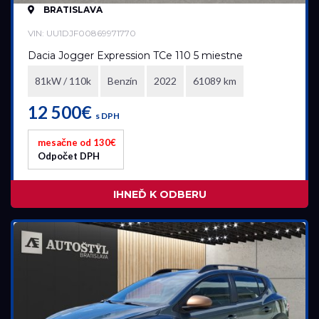
BRATISLAVA
Ford
VIN: UU1DJF00869971770
Dacia Jogger Expression TCe 110 5 miestne
Model
81kW / 110k
Benzín
2022
61089 km
všetky
12 500€
s DPH
mesačne od 130€
Akciová ponuka
Odpočet DPH
všetky
IHNEĎ K ODBERU
Palivo
Benzín
Benzín+LPG
Diesel